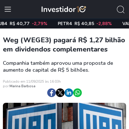
$ 40,77
-2,79%
PETR4
R$ 40,85
-2,88%
VALE3
R
Weg (WEGE3) pagará R$ 1,27 bilhão
em dividendos complementares
Companhia também aprovou uma proposta de
aumento de capital de R$ 5 bilhões.
Publicado em 11/09/2025 às 16:03h
por
Marina Barbosa