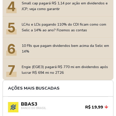
4
Small cap pagará R$ 1,14 por ação em dividendos e
JCP; veja como garantir
5
LCAs e LCIs pagando 110% do CDI ficam como com
Selic a 14% ao ano? Fizemos as contas
6
10 FIIs que pagam dividendos bem acima da Selic em
14%
7
Engie (EGIE3) pagará R$ 770 mi em dividendos após
lucrar R$ 694 mi no 2T26
AÇÕES MAIS BUSCADAS
BBAS3
R$ 19,99
BANCO DO BRASIL