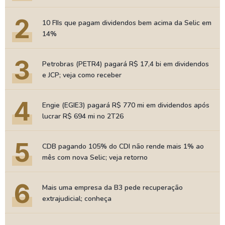
2
10 FIIs que pagam dividendos bem acima da Selic em
14%
3
Petrobras (PETR4) pagará R$ 17,4 bi em dividendos
e JCP; veja como receber
4
Engie (EGIE3) pagará R$ 770 mi em dividendos após
lucrar R$ 694 mi no 2T26
5
CDB pagando 105% do CDI não rende mais 1% ao
mês com nova Selic; veja retorno
6
Mais uma empresa da B3 pede recuperação
extrajudicial; conheça