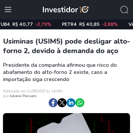
4
R$ 40,77
-2,79%
PETR4
R$ 40,85
-2,88%
VALE
Usiminas (USIM5) pode desligar alto-
forno 2, devido à demanda do aço
Presidente da companhia afirmou que risco do
abafamento do alto-forno 2 existe, caso a
importação siga crescendo
Publicado em 11/09/2025 às 16:02h
por
Juliano Passaro