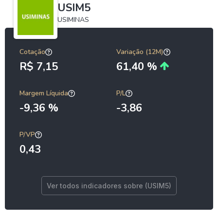
USIM5
USIMINAS
Cotação
Variação (12M)
R$ 7,15
61,40 %
Margem Líquida
P/L
-9,36 %
-3,86
P/VP
0,43
Ver todos indicadores sobre (USIM5)