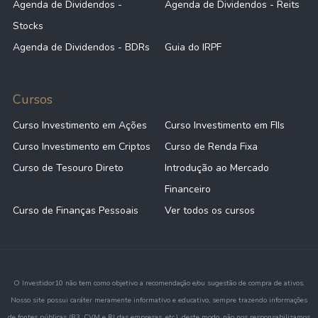
Agenda de Dividendos -
Agenda de Dividendos - Reits
Stocks
Agenda de Dividendos - BDRs
Guia do IRPF
Cursos
Curso Investimento em Ações
Curso Investimento em FIIs
Curso Investimento em Criptos
Curso de Renda Fixa
Curso de Tesouro Direto
Introdução ao Mercado
Financeiro
Curso de Finanças Pessoais
Ver todos os cursos
O Investidor10 não tem como objetivo a recomendação e/ou sugestão de compra de ativos.
Nosso site possui caráter meramente informativo e educativo, sempre trazendo informações
de fontes públicas (B3, CVM e RI das empresas, etc.), deste modo, não nos responsabilizamos