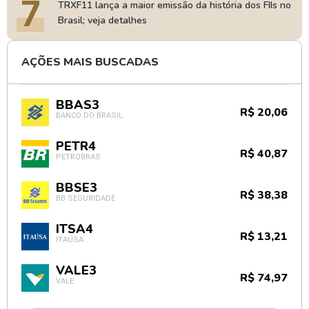
7
TRXF11 lança a maior emissão da história dos FIIs no
Brasil; veja detalhes
AÇÕES MAIS BUSCADAS
BBAS3
R$ 20,06
BANCO DO BRASIL
PETR4
R$ 40,87
PETROBRAS
BBSE3
R$ 38,38
BB SEGURIDADE
ITSA4
R$ 13,21
ITAÚSA
VALE3
R$ 74,97
VALE