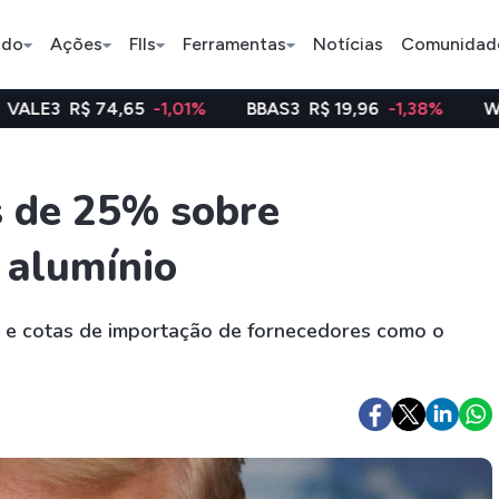
ado
Ações
FIIs
Ferramentas
Notícias
Comunidad
,65
-1,01%
BBAS3
R$ 19,96
-1,38%
WEGE3
R$ 47,
Pe
s de 25% sobre
 alumínio
Ação
BDR
FII
Bradesco
JBS
TRXF11
 e cotas de importação de fornecedores como o
ETFs
Stocks
Criptomo
BOVA11
Tesla
Bitcoin
IVVB11
Apple
Ethereum
SMAL11
Amazon
Binance C