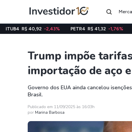
Merc
0,92
-2,43%
PETR4
R$ 41,32
-1,76%
VALE3
R$ 74
Trump impõe tarifa
Assuntos do momento
importação de aço e
Índice
Ação
Ibovespa
Petrobras
Governo dos EUA ainda cancelou isenções
Brasil.
Ações
FIIs
Taesa
XPML11
Publicado em 11/09/2025 às 16:03h
por
Marina Barbosa
Itausa
RECR11
Ambev
HGLG11