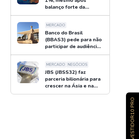
1%, mesmo após
balanço forte da
Petrobras
MERCADO
Banco do Brasil
(BBAS3) pede para não
participar de audiência
sobre o BRB; entenda
MERCADO
NEGÓCIOS
JBS (JBSS32) faz
parceria bilionária para
crescer na Ásia e na
Oceania
INVESTIDOR10 PRO