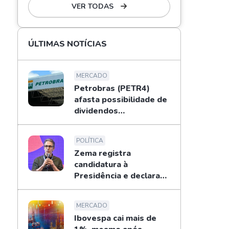
VER TODAS
ÚLTIMAS NOTÍCIAS
MERCADO
Petrobras (PETR4)
afasta possibilidade de
dividendos
extraordinários em
2026; entenda
POLÍTICA
Zema registra
candidatura à
Presidência e declara
patrimônio de R$ 178
mi
MERCADO
Ibovespa cai mais de