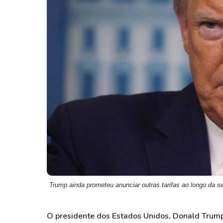
Weg
XPLG11
Klabin
KNRI11
Petrobrás
KNCR11
Ver todos
Ver todos
Trump ainda prometeu anunciar outras tarifas ao longo da 
O presidente dos Estados Unidos, Donald Trump