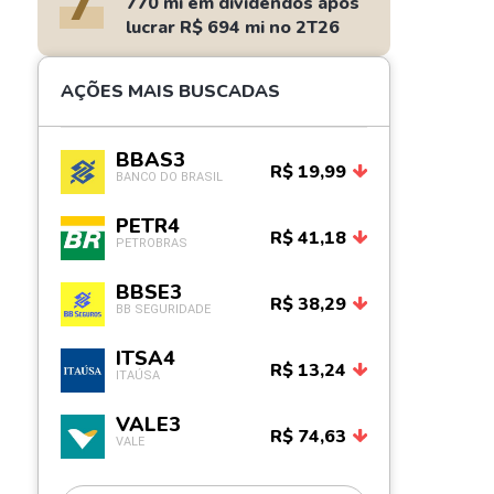
7
770 mi em dividendos após
lucrar R$ 694 mi no 2T26
AÇÕES MAIS BUSCADAS
BBAS3
R$ 19,99
BANCO DO BRASIL
PETR4
R$ 41,18
PETROBRAS
BBSE3
R$ 38,29
BB SEGURIDADE
ITSA4
R$ 13,24
ITAÚSA
VALE3
R$ 74,63
VALE