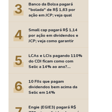
Comparador de Ativos
3
Banco da Bolsa pagará
As Ações Mais Buscadas
"bolada" de R$ 1,63 por
ação em JCP; veja qual
Guia do Iniciante
4
Small cap pagará R$ 1,14
por ação em dividendos e
JCP; veja como garantir
5
LCAs e LCIs pagando 110%
do CDI ficam como com
Selic a 14% ao ano?
Fizemos as contas
6
10 FIIs que pagam
dividendos bem acima da
Selic em 14%
Engie (EGIE3) pagará R$