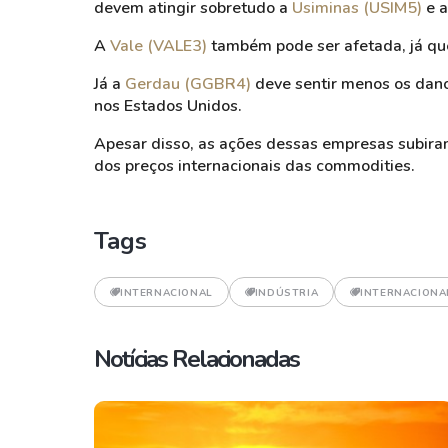
devem atingir sobretudo a
Usiminas (USIM5)
e 
A
Vale (VALE3)
também pode ser afetada, já que
Já a
Gerdau (GGBR4)
deve sentir menos os dano
nos Estados Unidos.
Apesar disso, as ações dessas empresas subiram
dos preços internacionais das commodities.
Tags
INTERNACIONAL
INDÚSTRIA
INTERNACIONA
Notícias Relacionadas