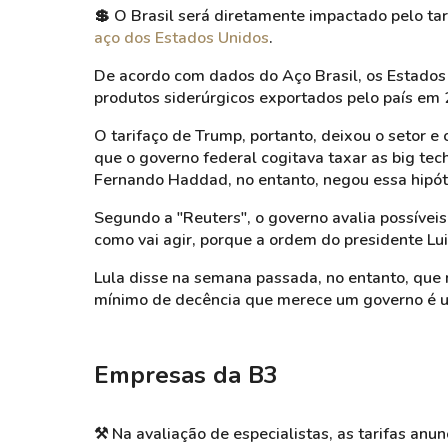
💲
O Brasil será diretamente impactado pelo tar
aço dos Estados Unidos
.
De acordo com dados do Aço Brasil, os Estad
produtos siderúrgicos exportados pelo país em 2
O tarifaço de Trump, portanto, deixou o setor e 
que o governo federal cogitava taxar as big tec
Fernando Haddad, no entanto, negou essa hipót
Segundo a "Reuters", o governo avalia possívei
como vai agir, porque a ordem do presidente Luiz
Lula disse na semana passada, no entanto, que n
mínimo de decência que merece um governo é util
Empresas da B3
⚒️
Na avaliação de especialistas, as tarifas an