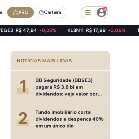
3
e
PRO
Carteira
84
-0,35%
KLBN11
R$ 17,99
-0,06%
TAEE11
R$ 39,2
squisar
NOTÍCIAS MAIS LIDAS
Ferramenta
Dividendos
1
BB Seguridade (BBSE3)
pagará R$ 3,8 bi em
dividendos; veja valor por
ação
edas
Ideias
2
Fundo imobiliário corta
Agenda de Dividendos
dividendos e despenca 40%
Radar do Dividendo Inteligente
em um único dia
oin - BNB
Carteiras Recomendadas