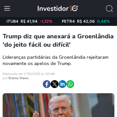
TUB4
R$ 41,94
-1,32%
PETR4
R$ 42,06
0,48%
VAL
Trump diz que anexará a Groenlândia
'do jeito fácil ou difícil'
Lideranças partidárias da Groenlândia rejeitaram
novamente os apelos de Trump.
Publicado em 17/01/2026 às 18:44h
por
Elanny Vlaxio