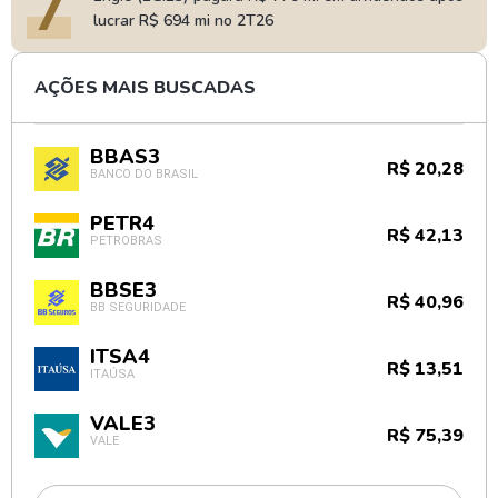
7
lucrar R$ 694 mi no 2T26
AÇÕES MAIS BUSCADAS
BBAS3
R$ 20,28
BANCO DO BRASIL
PETR4
R$ 42,13
PETROBRAS
BBSE3
R$ 40,96
BB SEGURIDADE
ITSA4
R$ 13,51
ITAÚSA
VALE3
R$ 75,39
VALE