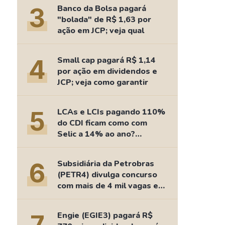
Comparador de Ativos
3
Banco da Bolsa pagará
As Ações Mais Buscadas
"bolada" de R$ 1,63 por
ação em JCP; veja qual
Guia do Iniciante
4
Small cap pagará R$ 1,14
por ação em dividendos e
JCP; veja como garantir
5
LCAs e LCIs pagando 110%
do CDI ficam como com
Selic a 14% ao ano?
Fizemos as contas
6
Subsidiária da Petrobras
(PETR4) divulga concurso
com mais de 4 mil vagas e
salários de até R$ 15 mil
Engie (EGIE3) pagará R$