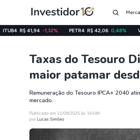
Merc
 41,94
-1,32%
PETR4
R$ 42,06
0,48%
VALE3
R$ 7
Taxas do Tesouro D
Assuntos do momento
maior patamar desd
Índice
Índice
Ibovespa
Selic
Remuneração do Tesouro IPCA+ 2040 ating
mercado.
Ações
FIIs
Taesa
XPML11
Publicado em 11/09/2025 às 16:04h
por
Lucas Simões
Itausa
RECR11
Ambev
HGLG11