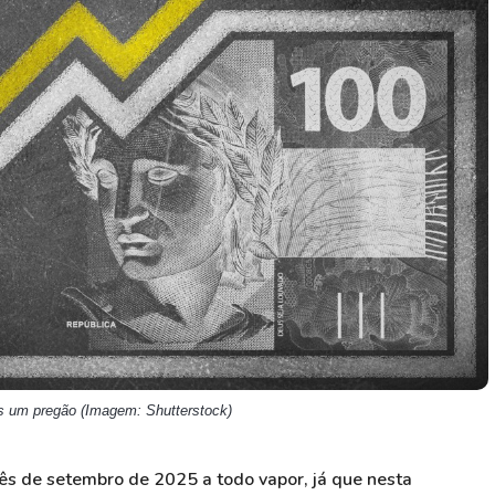
HASH11
Google
Dogecoin
GOLD11
Meta
Solana
XINA11
Coca-Cola
Cardano
Ver todos
Ver todos
Ver todos
s um pregão (Imagem: Shutterstock)
 de setembro de 2025 a todo vapor, já que nesta