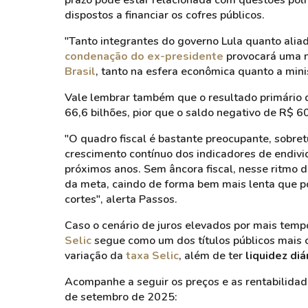
prazo pode estar relacionada com questões polí
dispostos a financiar os cofres públicos.
"Tanto integrantes do governo Lula quanto alia
condenação do ex-presidente
provocará uma n
Brasil
, tanto na esfera econômica quanto a minis
Vale lembrar também que o resultado primário d
66,6 bilhões, pior que o saldo negativo de R$ 
"O quadro fiscal é bastante preocupante, sobret
crescimento contínuo dos indicadores de endiv
próximos anos. Sem âncora fiscal, nesse ritmo 
da meta, caindo de forma bem mais lenta que po
cortes", alerta Passos.
Caso o cenário de juros elevados por mais tempo
Selic
segue como um dos títulos públicos mais
variação da
taxa Selic
, além de ter
liquidez diá
Acompanhe a seguir os preços e as rentabilidad
de setembro de 2025: