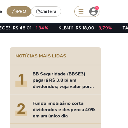
3
e
PRO
Carteira
,01
-1,34%
KLBN11
R$ 18,00
-3,79%
TAEE11
R$ 39
squisar
NOTÍCIAS MAIS LIDAS
FII
TRXF11
1
BB Seguridade (BBSE3)
pagará R$ 3,8 bi em
dividendos; veja valor por
ação
edas
Ideias
2
Fundo imobiliário corta
Agenda de Dividendos
dividendos e despenca 40%
Radar do Dividendo Inteligente
em um único dia
oin - BNB
Carteiras Recomendadas