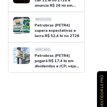
cair 21% no 2T26 e
anuncia R$ 26 mi em
dividendos
NEGÓCIOS
Petrobras (PETR4)
supera expectativas e
lucra R$ 52,4 bi no 2T26
MERCADO
Petrobras (PETR4)
pagará R$ 17,4 bi em
dividendos e JCP; veja
como receber
INVESTIDOR10 PRO