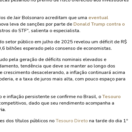
ticas pesando no prêmio de risco oferecido aos investidores
dos de Jair Bolsonaro acreditam que uma
eventual
ova leva de sanções por parte de
Donald Trump contra o
tros do STF", salienta o especialista.
o setor público em julho de 2025 revelou um déficit de R$
60,6 bilhões esperado pelo consenso de economistas.
udo pela geração de déficits nominais elevados e
idamento, tendência que deve se manter ao longo dos
de crescimento desacelerando, a inflação continuará acima
deria, e a taxa de juros mais alta, com pouco espaço para
 e inflação persistente se confirme no Brasil, o
Tesouro
 competitivos, dado que seu rendimento acompanha a
ria
.
es dos títulos públicos no
Tesouro Direto
na tarde do dia 1º