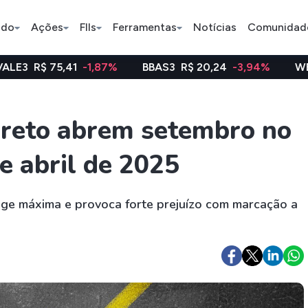
ado
Ações
FIIs
Ferramentas
Notícias
Comunidad
5,41
-1,87%
BBAS3
R$ 20,24
-3,94%
WEGE3
R$ 48
Pe
ireto abrem setembro no
e abril de 2025
Índice
Ação
Ação
Bradesco
Petrobras
Axia
e máxima e provoca forte prejuízo com marcação a
ETFs
Stocks
Criptomo
BOVA11
Tesla
Bitcoin
IVVB11
Apple
Ethereum
SMAL11
Amazon
Binance C