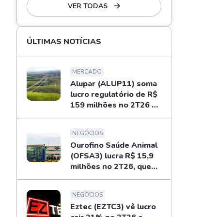
VER TODAS
ÚLTIMAS NOTÍCIAS
MERCADO
Alupar (ALUP11) soma
lucro regulatório de R$
159 milhões no 2T26 e
libera dividendos
NEGÓCIOS
Ourofino Saúde Animal
(OFSA3) lucra R$ 15,9
milhões no 2T26, queda
de 33%
NEGÓCIOS
Eztec (EZTC3) vê lucro