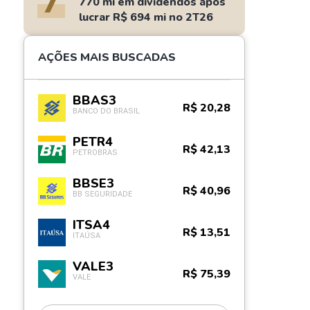
7
770 mi em dividendos após
lucrar R$ 694 mi no 2T26
AÇÕES MAIS BUSCADAS
BBAS3
R$ 20,28
BANCO DO BRASIL
PETR4
R$ 42,13
PETROBRAS
BBSE3
R$ 40,96
BB SEGURIDADE
ITSA4
R$ 13,51
ITAÚSA
VALE3
R$ 75,39
VALE