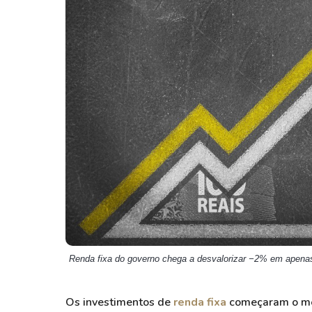
Weg
XPLG11
Klabin
KNRI11
Petrobrás
KNCR11
Ver todos
Ver todos
Renda fixa do governo chega a desvalorizar −2% em apena
Os investimentos de
renda fixa
começaram o mês