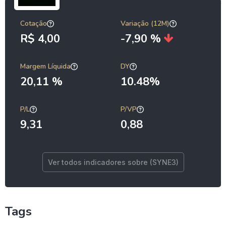
Cotação
Variação (12M)
R$ 4,00
-7,90 %
Margem Líquida
DY
20,11 %
10.48%
P/L
P/VP
9,31
0,88
Ver todos indicadores sobre (SYNE3)
Tags