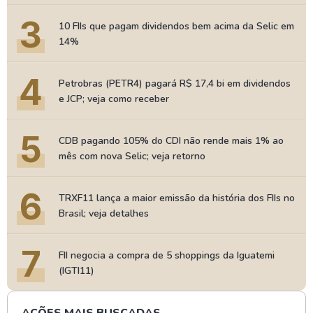
3
10 FIIs que pagam dividendos bem acima da Selic em
14%
4
Petrobras (PETR4) pagará R$ 17,4 bi em dividendos
e JCP; veja como receber
5
CDB pagando 105% do CDI não rende mais 1% ao
mês com nova Selic; veja retorno
6
TRXF11 lança a maior emissão da história dos FIIs no
Brasil; veja detalhes
7
FII negocia a compra de 5 shoppings da Iguatemi
(IGTI11)