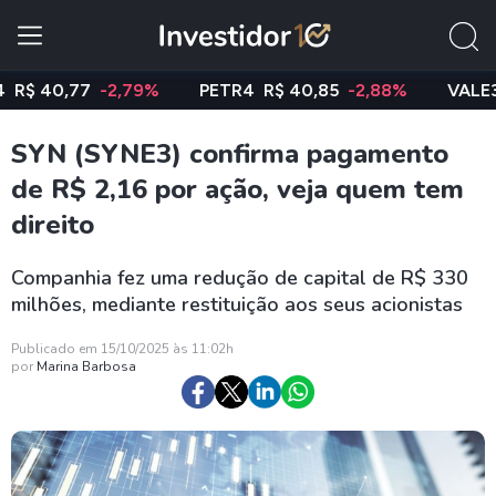
40,77
-2,79%
PETR4
R$ 40,85
-2,88%
VALE3
R$ 7
SYN (SYNE3) confirma pagamento
de R$ 2,16 por ação, veja quem tem
direito
Companhia fez uma redução de capital de R$ 330
milhões, mediante restituição aos seus acionistas
Publicado em 15/10/2025 às 11:02h
por
Marina Barbosa