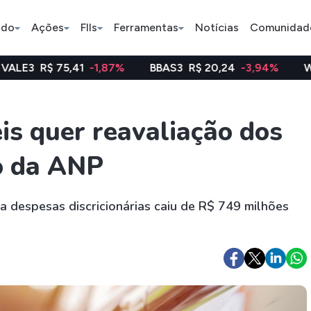
ado
Ações
FIIs
Ferramentas
Notícias
Comunidad
41
-1,87%
BBAS3
R$ 20,24
-3,94%
WEGE3
R$ 48,
Pe
is quer reavaliação dos
o da ANP
Índice
Ação
Ação
Bradesco
Petrobras
Axia
a despesas discricionárias caiu de R$ 749 milhões
ETFs
Stocks
Criptomo
BOVA11
Tesla
Bitcoin
IVVB11
Apple
Ethereum
SMAL11
Amazon
Binance C