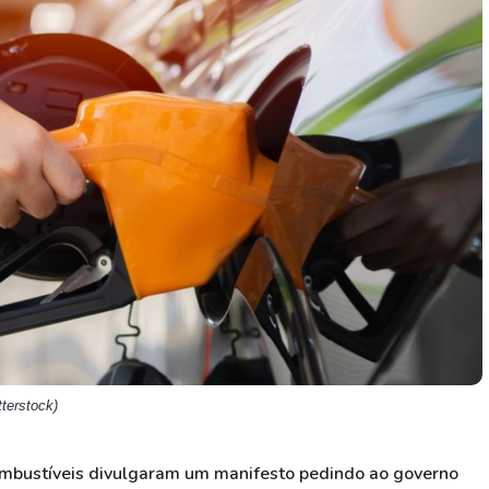
HASH11
Google
Dogecoin
GOLD11
Meta
Solana
XINA11
Coca-Cola
Cardano
Ver todos
Ver todos
Ver todos
tterstock)
combustíveis divulgaram um manifesto pedindo ao governo