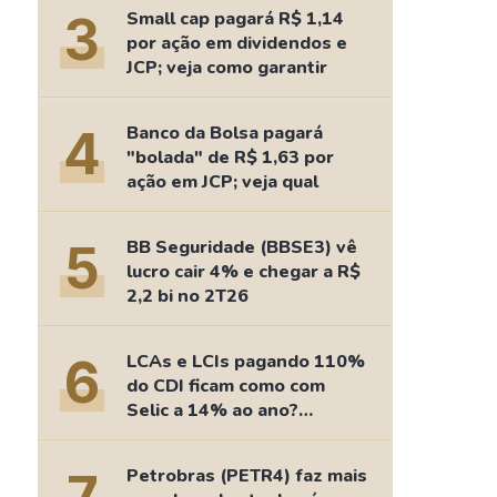
Comparador de Ativos
3
Small cap pagará R$ 1,14
As Ações Mais Buscadas
por ação em dividendos e
JCP; veja como garantir
Guia do Iniciante
4
Banco da Bolsa pagará
"bolada" de R$ 1,63 por
ação em JCP; veja qual
5
BB Seguridade (BBSE3) vê
lucro cair 4% e chegar a R$
2,2 bi no 2T26
6
LCAs e LCIs pagando 110%
do CDI ficam como com
Selic a 14% ao ano?
Fizemos as contas
Petrobras (PETR4) faz mais