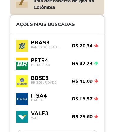
7
uma descoberta de gás na
Colômbia
AÇÕES MAIS BUSCADAS
BBAS3
R$ 20,34
BANCO DO BRASIL
PETR4
R$ 42,23
PETROBRAS
BBSE3
R$ 41,09
BB SEGURIDADE
ITSA4
R$ 13,57
ITAÚSA
VALE3
R$ 75,60
VALE