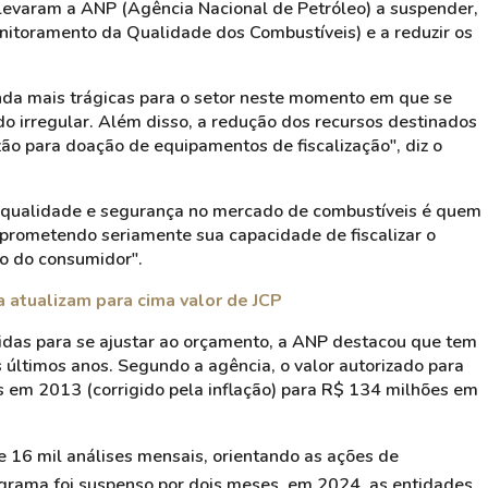
 levaram a ANP (Agência Nacional de Petróleo) a suspender,
itoramento da Qualidade dos Combustíveis) e a reduzir os
nda mais trágicas para o setor neste momento em que se
 irregular. Além disso, a redução dos recursos destinados
izão para doação de equipamentos de fiscalização", diz o
e, qualidade e segurança no mercado de combustíveis é quem
rometendo seriamente sua capacidade de fiscalizar o
ção do consumidor".
 atualizam para cima valor de JCP
idas para se ajustar ao orçamento, a ANP destacou que tem
s últimos anos. Segundo a agência, o valor autorizado para
s em 2013 (corrigido pela inflação) para R$ 134 milhões em
16 mil análises mensais, orientando as ações de
ograma foi suspenso por dois meses, em 2024, as entidades