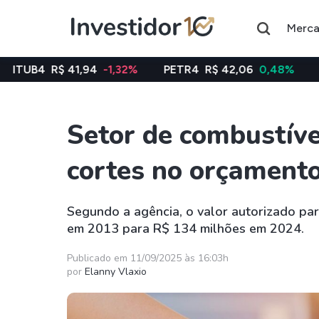
Merc
1,94
-1,32%
PETR4
R$ 42,06
0,48%
VALE3
R$ 75,
Setor de combustíve
Assuntos do momento
cortes no orçament
Índice
Índice
Ibovespa
Selic
Segundo a agência, o valor autorizado par
em 2013 para R$ 134 milhões em 2024.
Ações
FIIs
Taesa
XPML11
Publicado em 11/09/2025 às 16:03h
por
Elanny Vlaxio
Itausa
RECR11
Ambev
HGLG11