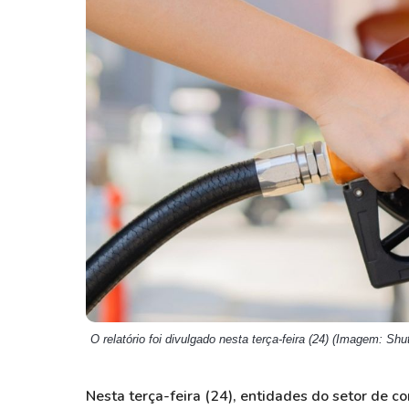
Weg
XPLG11
Klabin
KNRI11
Petrobrás
KNCR11
Ver todos
Ver todos
O relatório foi divulgado nesta terça-feira (24) (Imagem: Shu
Nesta terça-feira (24), entidades do setor de 