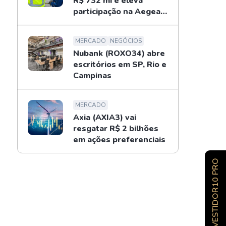
R$ 732 mi e eleva
participação na Aegea
para 14%
MERCADO
NEGÓCIOS
Nubank (ROXO34) abre
escritórios em SP, Rio e
Campinas
MERCADO
Axia (AXIA3) vai
resgatar R$ 2 bilhões
em ações preferenciais
INVESTIDOR10 PRO