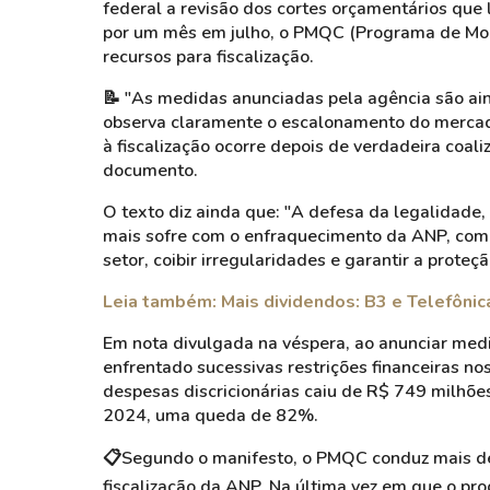
federal a revisão dos cortes orçamentários que
por um mês em julho, o PMQC (Programa de Mon
recursos para fiscalização.
📝
"As medidas anunciadas pela agência são ai
observa claramente o escalonamento do mercado
à fiscalização ocorre depois de verdadeira coal
documento.
O texto diz ainda que: "A defesa da legalidad
mais sofre com o enfraquecimento da ANP, comp
setor, coibir irregularidades e garantir a prote
Leia também: Mais dividendos: B3 e Telefônica
Em nota divulgada na véspera, ao anunciar med
enfrentado sucessivas restrições financeiras no
despesas discricionárias caiu de R$ 749 milhõe
2024, uma queda de 82%.
📋
Segundo o manifesto, o PMQC conduz mais de 
fiscalização da ANP. Na última vez em que o pr