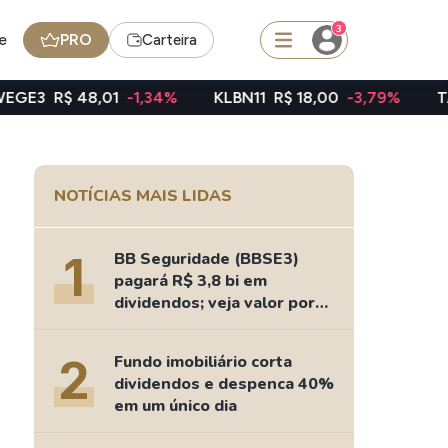
3
e
PRO
Carteira
01
-1,34%
KLBN11
R$ 18,00
-3,79%
TAEE11
R$ 39,6
squisar
NOTÍCIAS MAIS LIDAS
FII
TRXF11
1
BB Seguridade (BBSE3)
pagará R$ 3,8 bi em
dividendos; veja valor por
ação
edas
Ideias
2
Fundo imobiliário corta
Agenda de Dividendos
dividendos e despenca 40%
Radar do Dividendo Inteligente
em um único dia
oin - BNB
Carteiras Recomendadas