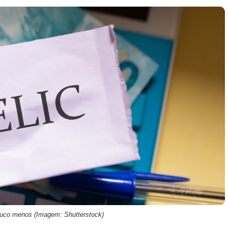
HASH11
Google
Dogecoin
GOLD11
Meta
Solana
XINA11
Coca-Cola
Cardano
Ver todos
Ver todos
Ver todos
ouco menos (Imagem: Shutterstock)