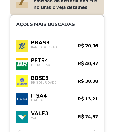
7
emissão da história dos FIIs
no Brasil; veja detalhes
AÇÕES MAIS BUSCADAS
BBAS3
R$ 20,06
BANCO DO BRASIL
PETR4
R$ 40,87
PETROBRAS
BBSE3
R$ 38,38
BB SEGURIDADE
ITSA4
R$ 13,21
ITAÚSA
VALE3
R$ 74,97
VALE