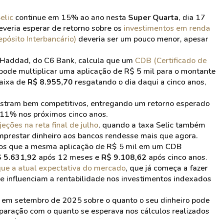
elic
continue em 15% ao ano nesta
Super Quarta
, dia 17
veria esperar de retorno sobre os
investimentos em renda
epósito Interbancário)
deveria ser um pouco menor, apesar
el Haddad, do C6 Bank, calcula que um
CDB (Certificado de
de multiplicar uma aplicação de R$ 5 mil para o montante
faixa de
R$ 8.955,70
resgatando o dia daqui a cinco anos,
mostram bem competitivos, entregando um retorno esperado
11% nos próximos cinco anos.
jeções na reta final de julho
, quando a taxa Selic também
mprestar dinheiro aos bancos rendesse mais que agora.
mos que a mesma aplicação de R$ 5 mil em um CDB
 5.631,92
após 12 meses e
R$ 9.108,62
após cinco anos.
que a atual expectativa do mercado
, que já começa a fazer
 e influenciam a rentabilidade nos investimentos indexados
a em setembro de 2025 sobre o quanto o seu dinheiro pode
paração com o quanto se esperava nos cálculos realizados