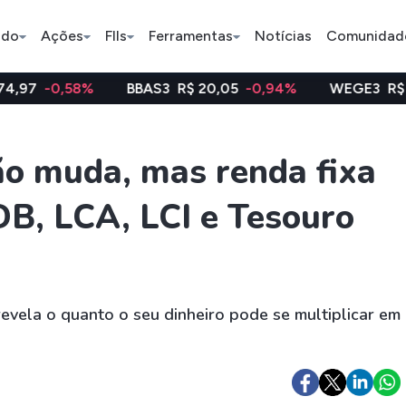
ado
Ações
FIIs
Ferramentas
Notícias
Comunidad
BBAS3
R$ 20,05
-0,94%
WEGE3
R$ 48,12
0,23%
Pe
ão muda, mas renda fixa
B, LCA, LCI e Tesouro
Ação
BDR
FII
Bradesco
JBS
TRXF11
ETFs
Stocks
Criptomo
revela o quanto o seu dinheiro pode se multiplicar em
BOVA11
Tesla
Bitcoin
IVVB11
Apple
Ethereum
SMAL11
Amazon
Binance C