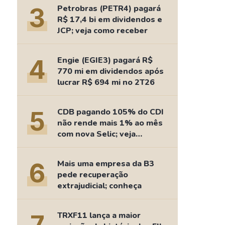
Comparador de Ativos
3
Petrobras (PETR4) pagará
As Ações Mais Buscadas
R$ 17,4 bi em dividendos e
JCP; veja como receber
Guia do Iniciante
4
Engie (EGIE3) pagará R$
770 mi em dividendos após
lucrar R$ 694 mi no 2T26
5
CDB pagando 105% do CDI
não rende mais 1% ao mês
com nova Selic; veja
retorno
6
Mais uma empresa da B3
pede recuperação
extrajudicial; conheça
TRXF11 lança a maior