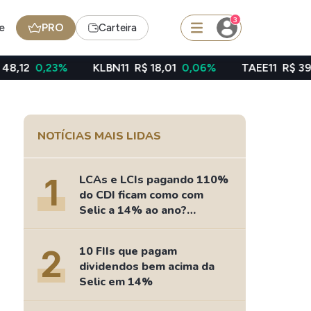
3
e
PRO
Carteira
KLBN11
R$ 18,01
0,06%
TAEE11
R$ 39,49
-0,43%
squisar
NOTÍCIAS MAIS LIDAS
Ferramenta
Dividendos
1
LCAs e LCIs pagando 110%
do CDI ficam como com
Selic a 14% ao ano?
Fizemos as contas
edas
Ideias
2
10 FIIs que pagam
Agenda de Dividendos
dividendos bem acima da
Radar do Dividendo Inteligente
Selic em 14%
oin - BNB
Carteiras Recomendadas