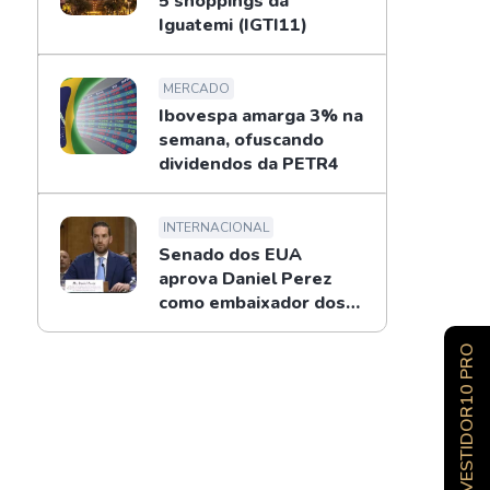
5 shoppings da
Iguatemi (IGTI11)
MERCADO
Ibovespa amarga 3% na
semana, ofuscando
dividendos da PETR4
INTERNACIONAL
Senado dos EUA
aprova Daniel Perez
como embaixador dos
EUA no Brasil
INVESTIDOR10 PRO