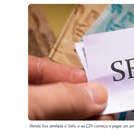
Weg
XPLG11
Klabin
KNRI11
Petrobrás
KNCR11
Ver todos
Ver todos
Renda fixa atrelada à Selic e ao CDI começa a pagar um p