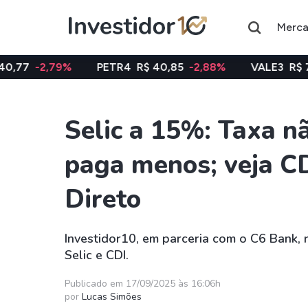
Merc
PETR4
R$ 40,85
-2,88%
VALE3
R$ 74,97
-0,58%
Selic a 15%: Taxa n
Assuntos do momento
paga menos; veja CD
Índice
Ação
Ibovespa
Petrobras
Direto
Ações
FIIs
Investidor10, em parceria com o C6 Bank, 
Taesa
XPML11
Selic e CDI.
Itausa
RECR11
Publicado em 17/09/2025 às 16:06h
Ambev
HGLG11
por
Lucas Simões