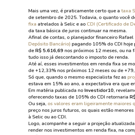
Mais uma vez, é praticamente certo que a
taxa S
de setembro de 2025. Todavia, o quanto você de
fixa
atrelados à Selic e ao
CDI (Certificado de D
da taxa básica de juros continuar na mesma.
Afinal de contas, o planejador financeiro Rafa
Depósito Bancário)
pagando 105% do CDI hoje po
de
R$ 5.616,69
nos próximos 12 meses, ou na 
tudo isso já descontando o imposto de renda.
Até aí, esses investimentos em renda fixa se 
de +12,33% nos próximos 12 meses ou de +79,
Só que, quando o mesmo especialista fez as
pro
estava em 15% ao ano, a expectativa era que e
Em matéria publicada no
Investidor10
, revela
oferecendo taxas de 105% do CDI retornaria
R$
Ou seja,
os valores eram ligeiramente maiores 
preço nos juros futuros, os quais estão menores
à Selic ou ao CDI.
Logo, acompanhe a seguir a projeção atualizad
render nos investimentos em renda fixa, na com