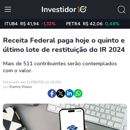
UB4
R$ 41,94
-1,32%
PETR4
R$ 42,06
0,48%
VALE
Receita Federal paga hoje o quinto e
último lote de restituição do IR 2024
Mais de 511 contribuintes serão contemplados
com o valor.
Publicado em 11/09/2025 às 16:03h
por
Elanny Vlaxio