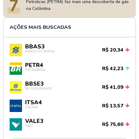
7
Petrobras (PETR4) faz mais uma descoberta de gás
na Colômbia
AÇÕES MAIS BUSCADAS
BBAS3
R$ 20,34
BANCO DO BRASIL
PETR4
R$ 42,23
PETROBRAS
BBSE3
R$ 41,09
BB SEGURIDADE
ITSA4
R$ 13,57
ITAÚSA
VALE3
R$ 75,60
VALE