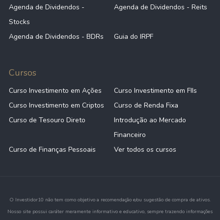
Agenda de Dividendos -
Agenda de Dividendos - Reits
Stocks
Agenda de Dividendos - BDRs
Guia do IRPF
Cursos
Curso Investimento em Ações
Curso Investimento em FIIs
Curso Investimento em Criptos
Curso de Renda Fixa
Curso de Tesouro Direto
Introdução ao Mercado
Financeiro
Curso de Finanças Pessoais
Ver todos os cursos
O Investidor10 não tem como objetivo a recomendação e/ou sugestão de compra de ativos.
Nosso site possui caráter meramente informativo e educativo, sempre trazendo informações