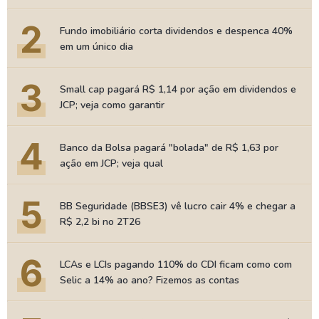
2
Fundo imobiliário corta dividendos e despenca 40%
em um único dia
3
Small cap pagará R$ 1,14 por ação em dividendos e
JCP; veja como garantir
4
Banco da Bolsa pagará "bolada" de R$ 1,63 por
ação em JCP; veja qual
5
BB Seguridade (BBSE3) vê lucro cair 4% e chegar a
R$ 2,2 bi no 2T26
6
LCAs e LCIs pagando 110% do CDI ficam como com
Selic a 14% ao ano? Fizemos as contas