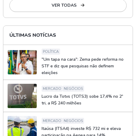
VER TODAS
ÚLTIMAS NOTÍCIAS
POLÍTICA
"Um tapa na cara": Zema pede reforma no
STF e diz que pesquisas não definem
eleições
MERCADO
NEGÓCIOS
Lucro da Totvs (TOTS3) sobe 17,4% no 2º
tri, a R$ 240 milhões
MERCADO
NEGÓCIOS
Itaúsa (ITSA4) investe R$ 732 mi e eleva
participação na Aegea para 14%