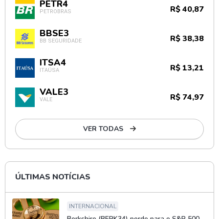
PETR4
R$ 40,87
PETROBRAS
BBSE3
R$ 38,38
BB SEGURIDADE
ITSA4
R$ 13,21
ITAÚSA
VALE3
R$ 74,97
VALE
VER TODAS
ÚLTIMAS NOTÍCIAS
INTERNACIONAL
Berkshire (BERK34) perde para o S&P 500