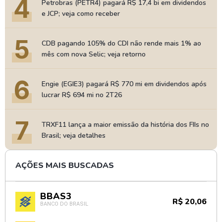
4
Petrobras (PETR4) pagará R$ 17,4 bi em dividendos
e JCP; veja como receber
5
CDB pagando 105% do CDI não rende mais 1% ao
mês com nova Selic; veja retorno
6
Engie (EGIE3) pagará R$ 770 mi em dividendos após
lucrar R$ 694 mi no 2T26
7
TRXF11 lança a maior emissão da história dos FIIs no
Brasil; veja detalhes
AÇÕES MAIS BUSCADAS
BBAS3
R$ 20,06
BANCO DO BRASIL