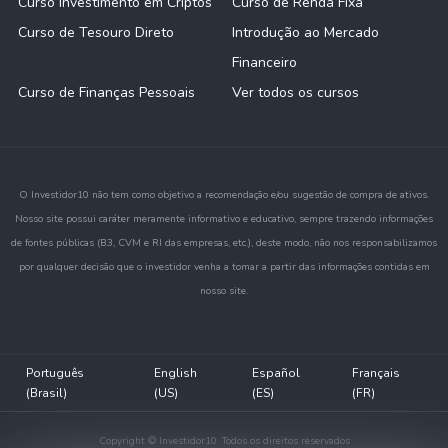
Curso Investimento em Criptos
Curso de Renda Fixa
Curso de Tesouro Direto
Introdução ao Mercado
Financeiro
Curso de Finanças Pessoais
Ver todos os cursos
O Investidor10 não tem como objetivo a recomendação e/ou sugestão de compra de ativos.
Nosso site possui caráter meramente informativo e educativo, sempre trazendo informações
de fontes públicas (B3, CVM e RI das empresas, etc.), deste modo, não nos responsabilizamos
por qualquer decisão que o investidor venha a tomar a partir das informações contidas em
nosso site.
Português
English
Español
Français
(Brasil)
(US)
(ES)
(FR)
Copyright © Investidor10. Todos os direitos reservados