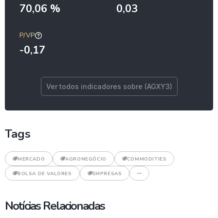
70,06 %
0,03
P/VP
-0,17
Ver todos indicadores sobre (AGXY3)
Tags
MERCADO
AGRONEGÓCIO
COMMODITIES
BOLSA DE VALORES
EMPRESAS
Notícias Relacionadas