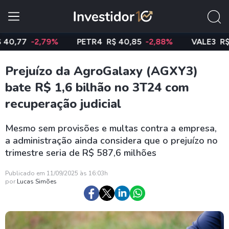
7
-2,79%
PETR4
R$ 40,85
-2,88%
VALE3
R$ 74,9
Prejuízo da AgroGalaxy (AGXY3)
bate R$ 1,6 bilhão no 3T24 com
recuperação judicial
Mesmo sem provisões e multas contra a empresa,
a administração ainda considera que o prejuízo no
trimestre seria de R$ 587,6 milhões
Publicado em 11/09/2025 às 16:03h
por
Lucas Simões