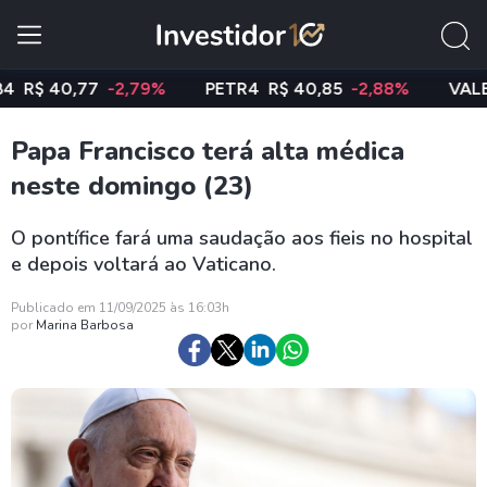
$ 40,77
-2,79%
PETR4
R$ 40,85
-2,88%
VALE3
R$
Papa Francisco terá alta médica
neste domingo (23)
O pontífice fará uma saudação aos fieis no hospital
e depois voltará ao Vaticano.
Publicado em 11/09/2025 às 16:03h
por
Marina Barbosa