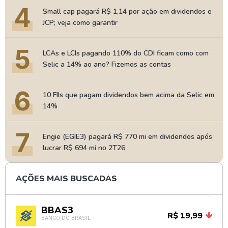
4
Small cap pagará R$ 1,14 por ação em dividendos e
JCP; veja como garantir
5
LCAs e LCIs pagando 110% do CDI ficam como com
Selic a 14% ao ano? Fizemos as contas
6
10 FIIs que pagam dividendos bem acima da Selic em
14%
7
Engie (EGIE3) pagará R$ 770 mi em dividendos após
lucrar R$ 694 mi no 2T26
AÇÕES MAIS BUSCADAS
BBAS3
R$ 19,99
BANCO DO BRASIL