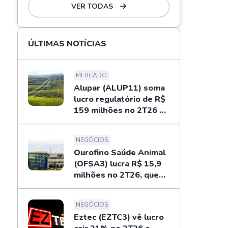
VER TODAS
ÚLTIMAS NOTÍCIAS
MERCADO
Alupar (ALUP11) soma
lucro regulatório de R$
159 milhões no 2T26 e
libera dividendos
NEGÓCIOS
Ourofino Saúde Animal
(OFSA3) lucra R$ 15,9
milhões no 2T26, queda
de 33%
NEGÓCIOS
Eztec (EZTC3) vê lucro