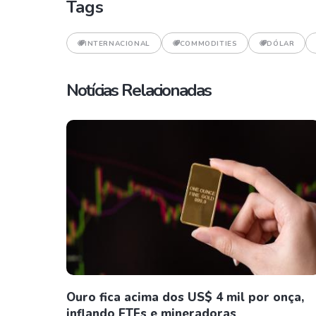
Tags
INTERNACIONAL
COMMODITIES
DÓLAR
Notícias Relacionadas
Ouro fica acima dos US$ 4 mil por onça,
inflando ETFs e mineradoras