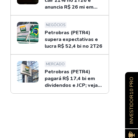
cair 21% no 2T26 e
anuncia R$ 26 mi em
dividendos
NEGÓCIOS
Petrobras (PETR4)
supera expectativas e
lucra R$ 52,4 bi no 2T26
MERCADO
Petrobras (PETR4)
pagará R$ 17,4 bi em
INVESTIDOR10 PRO
dividendos e JCP; veja
como receber