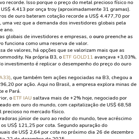
 recorde. Isso porque o preço do metal precioso físico no
r US$ 4.413 por onça troy (aproximadamente 31 gramas).
uros de ouro bateram cotação recorde a US$ 4.477,70 por
, uma vez que a demanda dos investidores globais pela
e ano.
as globais de investidores e empresas, o
ouro
preenche as
ivo funciona como uma reserva de valor.
lsa de valores, há opções que se valorizam mais que as
 commodity. Na própria B3, o
ETF GOLD11
avançava +3,03%,
do investimento é replicar o desempenho do preço do ouro
RA33)
, que também tem ações negociadas na B3, chegou a
96,20 por ação. Aqui no Brasil, a empresa explora minas de
e e Pará.
ior, o
ETF IAU
saltava mais de +2% hoje, negociado por
reado em ouro do mundo, com capitalização de US$ 68,58
l precioso no mercado físico.
radoras júnior de ouro ao redor do mundo, teve acréscimo
 os US$ 121,25 por cota. Segundo apuração do
uais de US$ 2,64 por cota no próximo dia 26 de dezembro