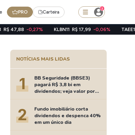
3
e
PRO
Carteira
0,27%
KLBN11
R$ 17,99
-0,06%
TAEE11
R$ 39,07
-
squisar
NOTÍCIAS MAIS LIDAS
Ferramenta
Dividendos
1
BB Seguridade (BBSE3)
pagará R$ 3,8 bi em
dividendos; veja valor por
ação
edas
Ideias
2
Fundo imobiliário corta
Agenda de Dividendos
dividendos e despenca 40%
Radar do Dividendo Inteligente
em um único dia
oin - BNB
Carteiras Recomendadas