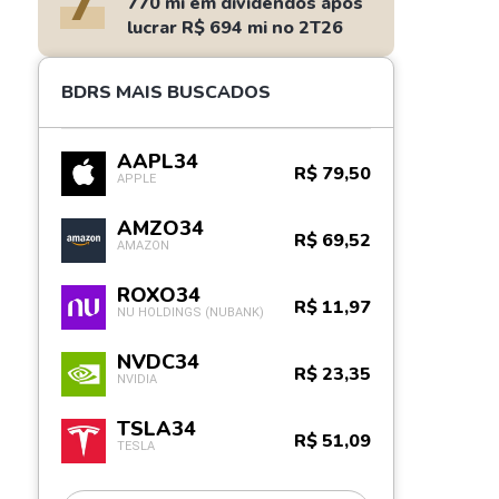
7
770 mi em dividendos após
lucrar R$ 694 mi no 2T26
BDRS MAIS BUSCADOS
AAPL34
R$ 79,50
APPLE
AMZO34
R$ 69,52
AMAZON
ROXO34
R$ 11,97
NU HOLDINGS (NUBANK)
NVDC34
R$ 23,35
NVIDIA
TSLA34
R$ 51,09
TESLA