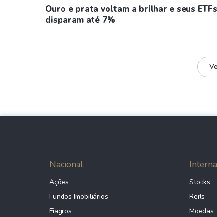
Ouro e prata voltam a brilhar e seus ETFs
disparam até 7%
Ve
Nacional
Interna
Ações
Stocks
Fundos Imobiliários
Reits
Fiagros
Moedas