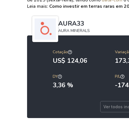
de 2025 (sexta-feira), tendo como
data-com
o 
Leia mais:
Como investir em terras raras em 2
AURA33
AURA MINERALS
Cotação
Variaçã
US$ 124,06
173
DY
P/L
3,36 %
-174
Ver todos in