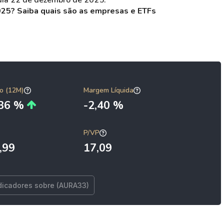
dia 22 de dezembro de 2025.
025? Saiba quais são as empresas e ETFs
o (12M)
Margem Líquida
,36 %
-2,40 %
P/VP
,99
17,09
dicadores sobre (AURA33)