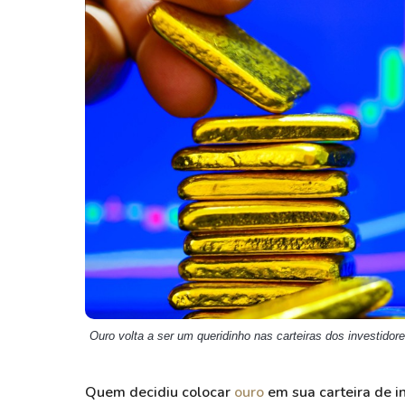
Weg
XPLG11
Klabin
KNRI11
Petrobrás
KNCR11
Ver todos
Ver todos
Ouro volta a ser um queridinho nas carteiras dos investido
Quem decidiu colocar
ouro
em sua carteira de i