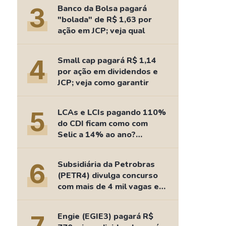
Comparador de Ativos
3
Banco da Bolsa pagará
As Ações Mais Buscadas
"bolada" de R$ 1,63 por
ação em JCP; veja qual
Guia do Iniciante
4
Small cap pagará R$ 1,14
por ação em dividendos e
JCP; veja como garantir
5
LCAs e LCIs pagando 110%
do CDI ficam como com
Selic a 14% ao ano?
Fizemos as contas
6
Subsidiária da Petrobras
(PETR4) divulga concurso
com mais de 4 mil vagas e
salários de até R$ 15 mil
Engie (EGIE3) pagará R$