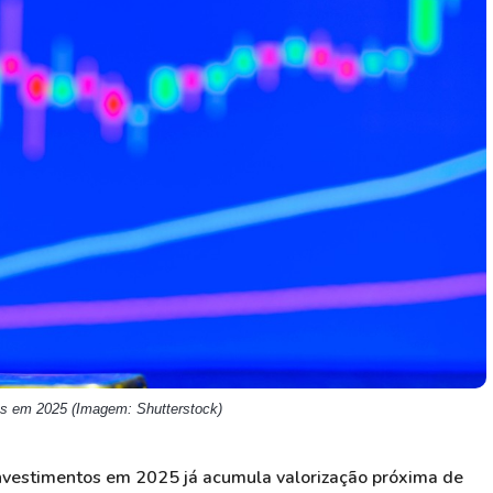
HASH11
Google
Dogecoin
GOLD11
Meta
Solana
XINA11
Coca-Cola
Cardano
Ver todos
Ver todos
Ver todos
res em 2025 (Imagem: Shutterstock)
nvestimentos em 2025 já acumula valorização próxima de