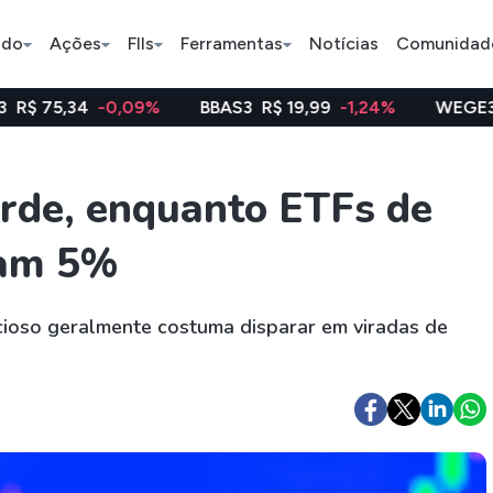
ado
Ações
FIIs
Ferramentas
Notícias
Comunidad
0,09%
BBAS3
R$ 19,99
-1,24%
WEGE3
R$ 47,88
-
Pe
orde, enquanto ETFs de
ram 5%
Ação
BDR
FII
Bradesco
JBS
TRXF11
ioso geralmente costuma disparar em viradas de
ETFs
Stocks
Criptomo
BOVA11
Tesla
Bitcoin
IVVB11
Apple
Ethereum
SMAL11
Amazon
Binance C