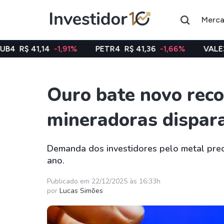
Merc
-1,91%
PETR4
R$ 41,36
-1,66%
VALE3
R$ 75,34
-
Ouro bate novo rec
Assuntos do momento
mineradoras dispa
Índice
Ação
Ibovespa
Petrobras
Demanda dos investidores pelo metal prec
ano.
Ações
FIIs
Taesa
XPML11
Publicado em 22/12/2025 às 16:33h
por
Lucas Simões
Itausa
RECR11
Ambev
HGLG11