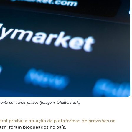
HASH11
Google
Dogecoin
GOLD11
Meta
Solana
XINA11
Coca-Cola
Cardano
Ver todos
Ver todos
Ver todos
ente em vários países (Imagem: Shutterstuck)
ral proibiu a atuação de plataformas de previsões no
lshi foram bloqueados no país.