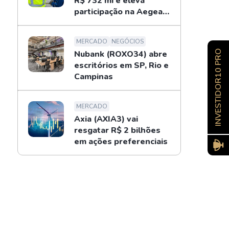
R$ 732 mi e eleva
participação na Aegea
para 14%
MERCADO
NEGÓCIOS
INVESTIDOR10 PRO
Nubank (ROXO34) abre
escritórios em SP, Rio e
Campinas
MERCADO
Axia (AXIA3) vai
resgatar R$ 2 bilhões
em ações preferenciais