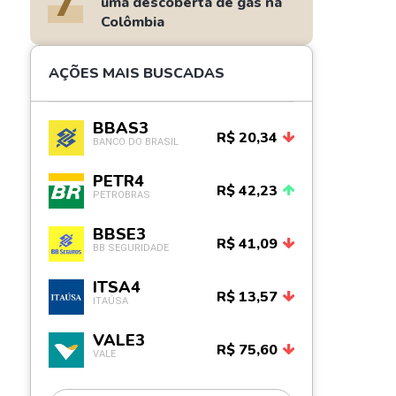
7
uma descoberta de gás na
Colômbia
AÇÕES MAIS BUSCADAS
BBAS3
R$ 20,34
BANCO DO BRASIL
PETR4
R$ 42,23
PETROBRAS
BBSE3
R$ 41,09
BB SEGURIDADE
ITSA4
R$ 13,57
ITAÚSA
VALE3
R$ 75,60
VALE