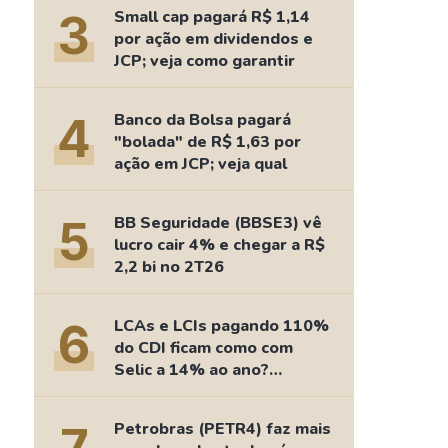
Comparador de Ativos
3
Small cap pagará R$ 1,14
As Ações Mais Buscadas
por ação em dividendos e
JCP; veja como garantir
Guia do Iniciante
4
Banco da Bolsa pagará
"bolada" de R$ 1,63 por
ação em JCP; veja qual
5
BB Seguridade (BBSE3) vê
lucro cair 4% e chegar a R$
2,2 bi no 2T26
6
LCAs e LCIs pagando 110%
do CDI ficam como com
Selic a 14% ao ano?
Fizemos as contas
Petrobras (PETR4) faz mais