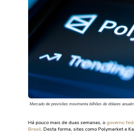
Weg
XPLG11
Klabin
KNRI11
Petrobrás
KNCR11
Ver todos
Ver todos
Mercado de previsões movimenta bilhões de dólares anualm
Há pouco mais de duas semanas, o
governo fede
Brasil
. Desta forma, sites como Polymarket e Ka