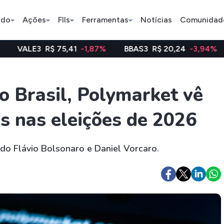
ado
Ações
FIIs
Ferramentas
Notícias
Comunidad
3
R$ 75,41
-1,87%
BBAS3
R$ 20,24
-3,94%
WEGE3
Pe
 Brasil, Polymarket vê
s nas eleições de 2026
Índice
Ação
Ação
Bradesco
Petrobras
Axia
do Flávio Bolsonaro e Daniel Vorcaro.
ETFs
Stocks
Criptomo
BOVA11
Tesla
Bitcoin
IVVB11
Apple
Ethereum
SMAL11
Amazon
Binance C