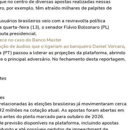
gue no centro de diversas apostas realizadas nessas
ro, por exemplo, têm atraído milhares de palpites de
uários brasileiros veio com a reviravolta política
quarta-feira (13), o senador Flávio Bolsonaro (PL)
puta presidencial.
rece no caso do Banco Master
ação de áudios que o ligariam ao banqueiro Daniel Vorcaro
,
 (PT) passou a liderar as projeções da plataforma, abrindo
e o principal adversário. No fechamento desta reportagem,
tes
tes
elacionadas às eleições brasileiras já movimentaram cerca
92 milhões na cotação atual. As apostas foram abertas em
 antes do pleito marcado para outubro de 2026.
 previsão disponíveis na plataforma, incluindo apostas
o Mundo e até possíveis pedidos de impeachment de