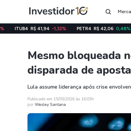
Merc
B4
R$ 41,94
-1,32%
PETR4
R$ 42,06
0,48%
VALE
Mesmo bloqueada no
Assuntos do momento
disparada de aposta
Índice
Índice
Ibovespa
Selic
Lula assume liderança após crise envolven
Ações
FIIs
Publicado em 15/05/2026 às 16:03h
por
Wesley Santana
Taesa
XPML11
Itausa
RECR11
Ambev
HGLG11