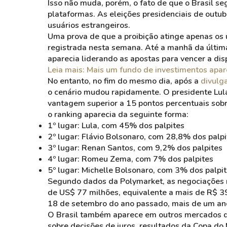
Isso não muda, porém, o fato de que o Brasil se
plataformas. As eleições presidenciais de outub
usuários estrangeiros.
Uma prova de que a proibição atinge apenas os us
registrada nesta semana. Até a manhã da última 
aparecia liderando as apostas para vencer a dis
Leia mais: Mais um fundo de investimentos apa
No entanto, no fim do mesmo dia, após a
divulg
o cenário mudou rapidamente. O presidente Lula
vantagem superior a 15 pontos percentuais sobr
o ranking aparecia da seguinte forma:
1º lugar: Lula, com 45% dos palpites
2º lugar: Flávio Bolsonaro, com 28,8% dos palpi
3º lugar: Renan Santos, com 9,2% dos palpites
4º lugar: Romeu Zema, com 7% dos palpites
5º lugar: Michelle Bolsonaro, com 3% dos palpi
Segundo dados da Polymarket, as negociações r
de US$ 77 milhões, equivalente a mais de R$ 3
18 de setembro do ano passado, mais de um ano
O Brasil também aparece em outros mercados de
sobre decisões de juros, resultados da Copa d