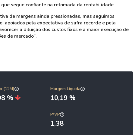
 que segue confiante na retomada da rentabilidade.
ctiva de margens ainda pressionadas, mas seguimos
, apoiados pela expectativa de safra recorde e pela
vorecer a diluição dos custos fixos e a maior execução de
ões de mercado".
o (12M)
Margem Líquida
,08 %
10,19 %
P/VP
1,38