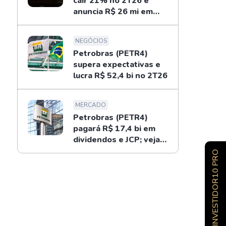
cair 21% no 2T26 e
anuncia R$ 26 mi em
dividendos
NEGÓCIOS
Petrobras (PETR4)
supera expectativas e
lucra R$ 52,4 bi no 2T26
MERCADO
Petrobras (PETR4)
pagará R$ 17,4 bi em
dividendos e JCP; veja
como receber
INVESTIDOR10 PRO