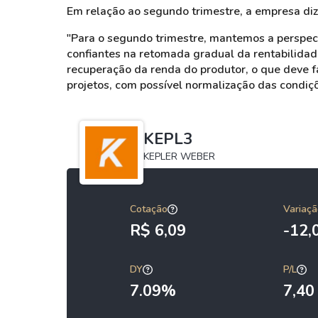
Em relação ao segundo trimestre, a empresa diz
"Para o segundo trimestre, mantemos a perspe
confiantes na retomada gradual da rentabilidade
recuperação da renda do produtor, o que deve fa
projetos, com possível normalização das condiç
KEPL3
KEPLER WEBER
Cotação
Variaçã
R$ 6,09
-12
DY
P/L
7.09%
7,40