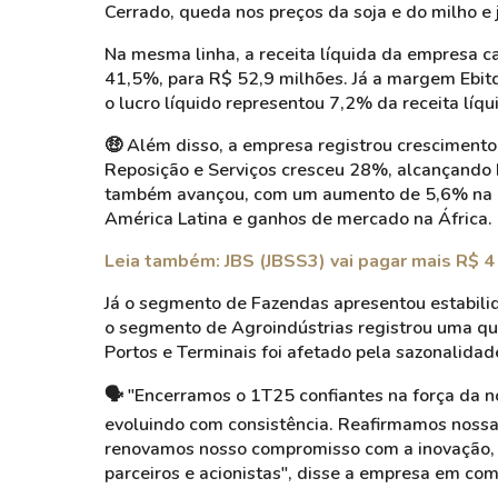
Cerrado, queda nos preços da soja e do milho e 
Na mesma linha, a receita líquida da empresa c
41,5%, para R$ 52,9 milhões. Já a margem Ebit
o lucro líquido representou 7,2% da receita líq
🤑 Além disso, a empresa registrou cresciment
Reposição e Serviços cresceu 28%, alcançando 
também avançou, com um aumento de 5,6% na re
América Latina e ganhos de mercado na África.
Leia também: JBS (JBSS3) vai pagar mais R$ 4
Já o segmento de Fazendas apresentou estabilid
o segmento de Agroindústrias registrou uma qu
Portos e Terminais foi afetado pela sazonalidad
🗣️ "Encerramos o 1T25 confiantes na força da 
evoluindo com consistência. Reafirmamos nossa 
renovamos nosso compromisso com a inovação, a e
parceiros e acionistas", disse a empresa em co