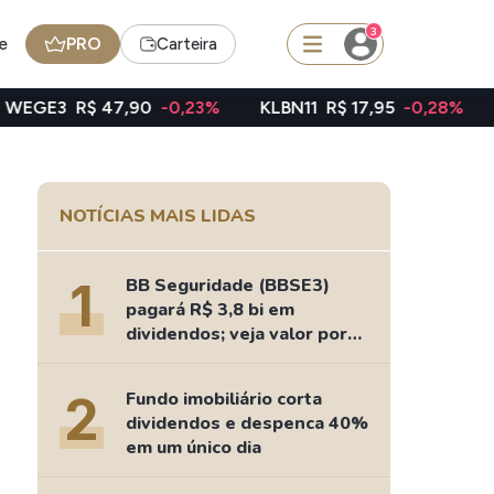
3
e
PRO
Carteira
7,90
-0,23%
KLBN11
R$ 17,95
-0,28%
TAEE11
R$ 39
squisar
NOTÍCIAS MAIS LIDAS
Ferramenta
Dividendos
1
BB Seguridade (BBSE3)
pagará R$ 3,8 bi em
dividendos; veja valor por
ação
edas
Ideias
2
Fundo imobiliário corta
Agenda de Dividendos
dividendos e despenca 40%
Radar do Dividendo Inteligente
em um único dia
oin - BNB
Carteiras Recomendadas