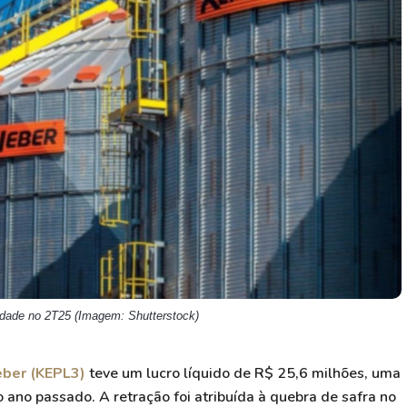
HASH11
Google
Dogecoin
GOLD11
Meta
Solana
XINA11
Coca-Cola
Cardano
Ver todos
Ver todos
Ver todos
idade no 2T25 (Imagem: Shutterstock)
ber (KEPL3)
teve um lucro líquido de R$ 25,6 milhões, uma
no passado. A retração foi atribuída à quebra de safra no