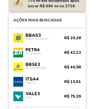
7
770 mi em dividendos após
lucrar R$ 694 mi no 2T26
AÇÕES MAIS BUSCADAS
BBAS3
R$ 20,28
BANCO DO BRASIL
PETR4
R$ 42,13
PETROBRAS
BBSE3
R$ 40,96
BB SEGURIDADE
ITSA4
R$ 13,51
ITAÚSA
VALE3
R$ 75,39
VALE