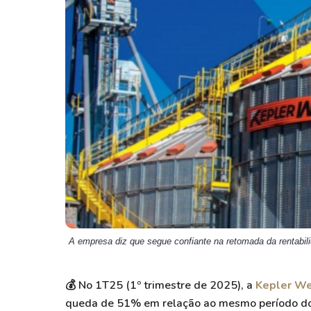
Weg
XPLG11
Klabin
KNRI11
Petrobrás
KNCR11
Ver todos
Ver todos
A empresa diz que segue confiante na retomada da rentabil
💰 No 1T25 (1º trimestre de 2025), a
Kepler We
queda de 51% em relação ao mesmo período do a