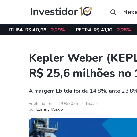
Merc
40,98
-2,29%
PETR4
R$ 41,10
-2,28%
VALE3
R$ 7
Kepler Weber (KEPL3
Assuntos do momento
R$ 25,6 milhões no
Índice
Ação
Ibovespa
Petrobras
A margem Ebitda foi de 14,8%, ante 23,8
Ações
FIIs
Publicado em 11/09/2025 às 16:03h
por
Elanny Vlaxio
Taesa
XPML11
Itausa
RECR11
Ambev
HGLG11