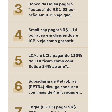
Comparador de Ativos
3
Banco da Bolsa pagará
As Ações Mais Buscadas
"bolada" de R$ 1,63 por
ação em JCP; veja qual
Guia do Iniciante
4
Small cap pagará R$ 1,14
por ação em dividendos e
JCP; veja como garantir
5
LCAs e LCIs pagando 110%
do CDI ficam como com
Selic a 14% ao ano?
Fizemos as contas
6
Subsidiária da Petrobras
(PETR4) divulga concurso
com mais de 4 mil vagas e
salários de até R$ 15 mil
Engie (EGIE3) pagará R$