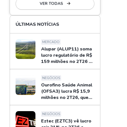
VER TODAS
ÚLTIMAS NOTÍCIAS
MERCADO
Alupar (ALUP11) soma
lucro regulatório de R$
159 milhões no 2T26 e
libera dividendos
NEGÓCIOS
Ourofino Saúde Animal
(OFSA3) lucra R$ 15,9
milhões no 2T26, queda
de 33%
NEGÓCIOS
Eztec (EZTC3) vê lucro