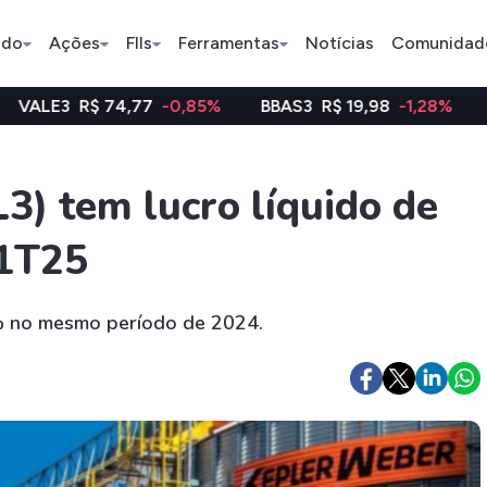
ado
Ações
FIIs
Ferramentas
Notícias
Comunidad
4,77
-0,85%
BBAS3
R$ 19,98
-1,28%
WEGE3
R$ 4
Pe
) tem lucro líquido de
 1T25
Ação
BDR
FII
Bradesco
JBS
TRXF11
% no mesmo período de 2024.
ETFs
Stocks
Criptomo
BOVA11
Tesla
Bitcoin
IVVB11
Apple
Ethereum
SMAL11
Amazon
Binance C