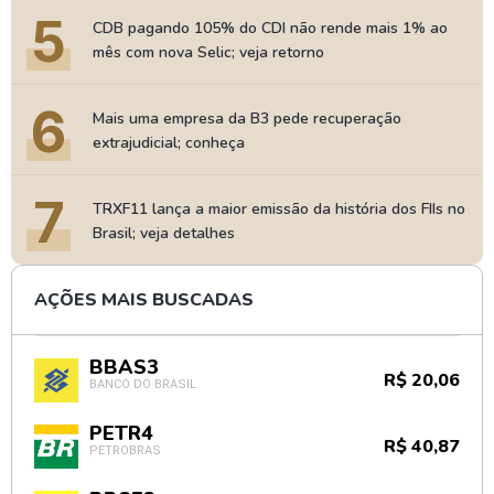
5
CDB pagando 105% do CDI não rende mais 1% ao
mês com nova Selic; veja retorno
6
Mais uma empresa da B3 pede recuperação
extrajudicial; conheça
7
TRXF11 lança a maior emissão da história dos FIIs no
Brasil; veja detalhes
AÇÕES MAIS BUSCADAS
BBAS3
R$ 20,06
BANCO DO BRASIL
PETR4
R$ 40,87
PETROBRAS