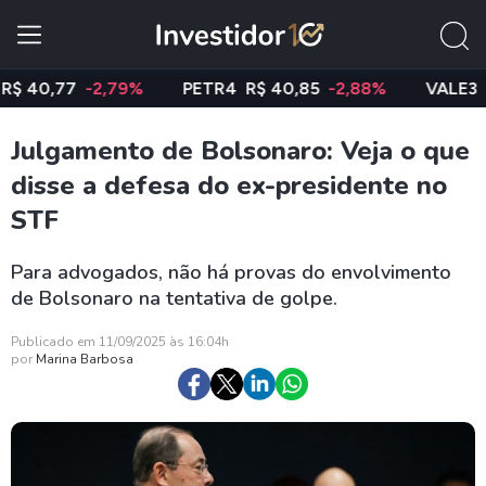
,77
-2,79%
PETR4
R$ 40,85
-2,88%
VALE3
R$ 74
Julgamento de Bolsonaro: Veja o que
disse a defesa do ex-presidente no
STF
Para advogados, não há provas do envolvimento
de Bolsonaro na tentativa de golpe.
Publicado em 11/09/2025 às 16:04h
por
Marina Barbosa