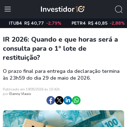
TUB4
R$ 40,77
-2,79%
PETR4
R$ 40,85
-2,88%
V
IR 2026: Quando e que horas será a
consulta para o 1º lote de
restituição?
O prazo final para entrega da declaração termina
às 23h59 do dia 29 de maio de 2026.
Publicado em 19/05/2026 às 10:42h
por
Elanny Vlaxio