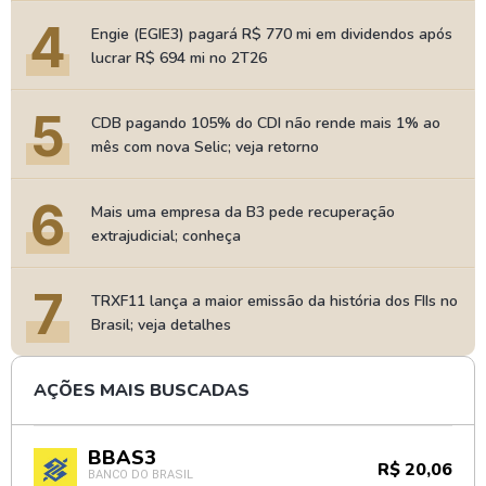
4
Engie (EGIE3) pagará R$ 770 mi em dividendos após
lucrar R$ 694 mi no 2T26
5
CDB pagando 105% do CDI não rende mais 1% ao
mês com nova Selic; veja retorno
6
Mais uma empresa da B3 pede recuperação
extrajudicial; conheça
7
TRXF11 lança a maior emissão da história dos FIIs no
Brasil; veja detalhes
AÇÕES MAIS BUSCADAS
BBAS3
R$ 20,06
BANCO DO BRASIL