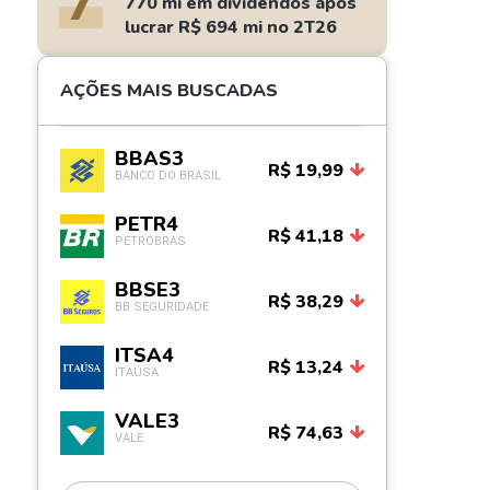
7
770 mi em dividendos após
lucrar R$ 694 mi no 2T26
AÇÕES MAIS BUSCADAS
BBAS3
R$ 19,99
BANCO DO BRASIL
PETR4
R$ 41,18
PETROBRAS
BBSE3
R$ 38,29
BB SEGURIDADE
ITSA4
R$ 13,24
ITAÚSA
VALE3
R$ 74,63
VALE