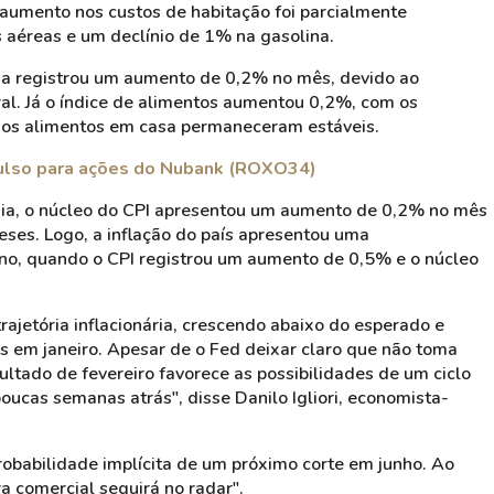
mento nos custos de habitação foi parcialmente
 aéreas e um declínio de 1% na gasolina.
gia registrou um aumento de 0,2% no mês, devido ao
ral. Já o índice de alimentos aumentou 0,2%, com os
 os alimentos em casa permaneceram estáveis.
ulso para ações do Nubank (ROXO34)
rgia, o núcleo do CPI apresentou um aumento de 0,2% no mês
ses. Logo, a inflação do país apresentou uma
no, quando o CPI registrou um aumento de 0,5% e o núcleo
rajetória inflacionária, crescendo abaixo do esperado e
 em janeiro. Apesar de o Fed deixar claro que não toma
ultado de fevereiro favorece as possibilidades de um ciclo
ucas semanas atrás", disse Danilo Igliori, economista-
probabilidade implícita de um próximo corte em junho. Ao
a comercial seguirá no radar".