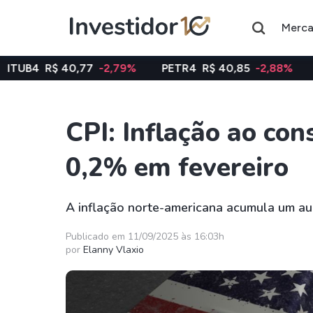
Merc
0,77
-2,79%
PETR4
R$ 40,85
-2,88%
VALE3
R$ 7
CPI: Inflação ao co
Assuntos do momento
0,2% em fevereiro
Índice
Ação
Ibovespa
Petrobras
A inflação norte-americana acumula um a
Ações
FIIs
Publicado em 11/09/2025 às 16:03h
por
Elanny Vlaxio
Taesa
XPML11
Itausa
RECR11
Ambev
HGLG11