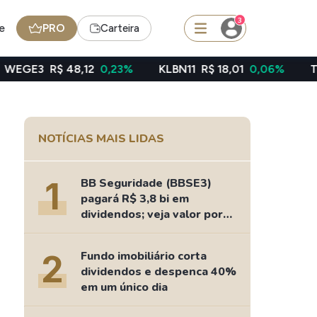
3
e
PRO
Carteira
48,12
0,23%
KLBN11
R$ 18,01
0,06%
TAEE11
R$ 39,
squisar
NOTÍCIAS MAIS LIDAS
Ferramenta
Dividendos
1
BB Seguridade (BBSE3)
pagará R$ 3,8 bi em
dividendos; veja valor por
ação
edas
Ideias
2
Fundo imobiliário corta
Agenda de Dividendos
dividendos e despenca 40%
Radar do Dividendo Inteligente
em um único dia
oin - BNB
Carteiras Recomendadas