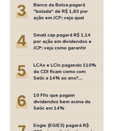
Comparador de Ativos
3
Banco da Bolsa pagará
As Ações Mais Buscadas
"bolada" de R$ 1,63 por
ação em JCP; veja qual
Guia do Iniciante
4
Small cap pagará R$ 1,14
por ação em dividendos e
JCP; veja como garantir
5
LCAs e LCIs pagando 110%
do CDI ficam como com
Selic a 14% ao ano?
Fizemos as contas
6
10 FIIs que pagam
dividendos bem acima da
Selic em 14%
Engie (EGIE3) pagará R$