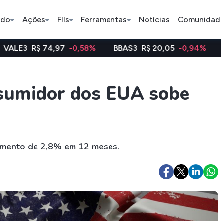
ado
Ações
FIIs
Ferramentas
Notícias
Comunidad
4,97
-0,58%
BBAS3
R$ 20,05
-0,94%
WEGE3
R$ 
Pe
nsumidor dos EUA sobe
Ação
BDR
FII
Bradesco
JBS
TRXF11
umento de 2,8% em 12 meses.
ETFs
Stocks
Criptomo
BOVA11
Tesla
Bitcoin
IVVB11
Apple
Ethereum
SMAL11
Amazon
Binance C