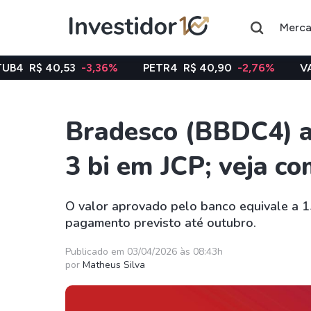
Merc
53
-3,36%
PETR4
R$ 40,90
-2,76%
VALE3
R$ 75,
Bradesco (BBDC4) 
Assuntos do momento
3 bi em JCP; veja c
Índice
Ação
Ibovespa
Petrobras
O valor aprovado pelo banco equivale a 1
pagamento previsto até outubro.
Ações
FIIs
Taesa
XPML11
Publicado em 03/04/2026 às 08:43h
por
Matheus Silva
Itausa
RECR11
Ambev
HGLG11