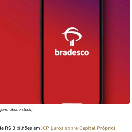
HASH11
Google
Dogecoin
GOLD11
Meta
Solana
XINA11
Coca-Cola
Cardano
Ver todos
Ver todos
Ver todos
gem: Shutterstock)
e R$ 3 bilhões em
JCP (Juros sobre Capital Próprio)