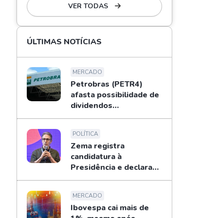
VER TODAS
ÚLTIMAS NOTÍCIAS
MERCADO
Petrobras (PETR4)
afasta possibilidade de
dividendos
extraordinários em
2026; entenda
POLÍTICA
Zema registra
candidatura à
Presidência e declara
patrimônio de R$ 178
mi
MERCADO
Ibovespa cai mais de