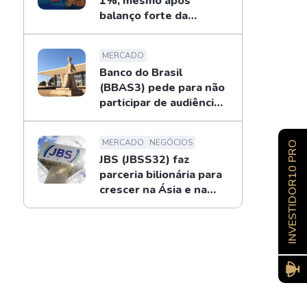
1%, mesmo após
balanço forte da
Petrobras
MERCADO
Banco do Brasil
(BBAS3) pede para não
participar de audiência
sobre o BRB; entenda
MERCADO
NEGÓCIOS
INVESTIDOR10 PRO
JBS (JBSS32) faz
parceria bilionária para
crescer na Ásia e na
Oceania