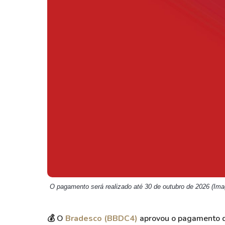
Weg
XPLG11
Klabin
KNRI11
Petrobrás
KNCR11
Ver todos
Ver todos
O pagamento será realizado até 30 de outubro de 2026 (Ima
💰
O
Bradesco (BBDC4)
aprovou o pagamento d