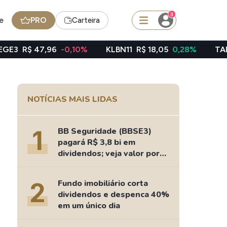
3
e
PRO
Carteira
96
-0,10%
KLBN11
R$ 18,05
0,28%
TAEE11
R$ 39,3
squisar
NOTÍCIAS MAIS LIDAS
Ferramenta
Dividendos
1
BB Seguridade (BBSE3)
pagará R$ 3,8 bi em
dividendos; veja valor por
ação
edas
Ideias
2
Fundo imobiliário corta
Agenda de Dividendos
dividendos e despenca 40%
Radar do Dividendo Inteligente
em um único dia
oin - BNB
Carteiras Recomendadas