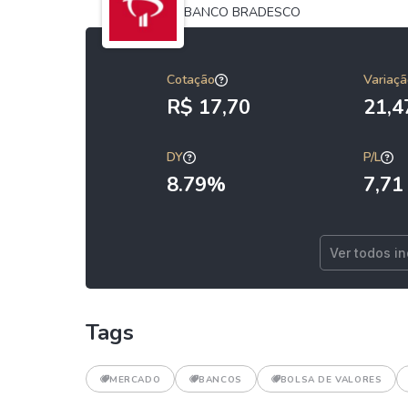
BANCO BRADESCO
Cotação
Variaçã
R$ 17,70
21,
DY
P/L
8.79%
7,71
Ver todos i
Tags
MERCADO
BANCOS
BOLSA DE VALORES