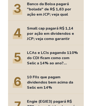
Comparador de Ativos
3
Banco da Bolsa pagará
As Ações Mais Buscadas
"bolada" de R$ 1,63 por
ação em JCP; veja qual
Guia do Iniciante
4
Small cap pagará R$ 1,14
por ação em dividendos e
JCP; veja como garantir
5
LCAs e LCIs pagando 110%
do CDI ficam como com
Selic a 14% ao ano?
Fizemos as contas
6
10 FIIs que pagam
dividendos bem acima da
Selic em 14%
Engie (EGIE3) pagará R$