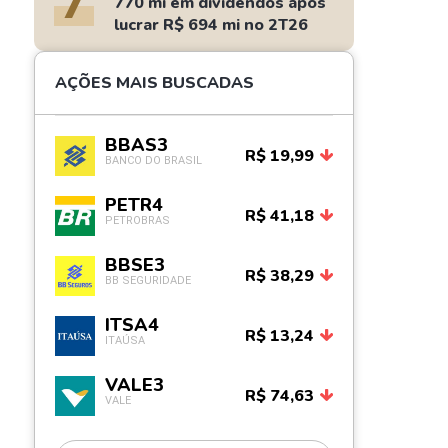
7
770 mi em dividendos após
lucrar R$ 694 mi no 2T26
AÇÕES MAIS BUSCADAS
BBAS3
R$ 19,99
BANCO DO BRASIL
PETR4
R$ 41,18
PETROBRAS
BBSE3
R$ 38,29
BB SEGURIDADE
ITSA4
R$ 13,24
ITAÚSA
VALE3
R$ 74,63
VALE