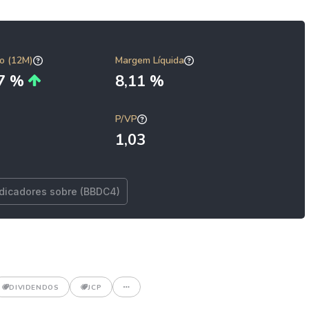
o (12M)
Margem Líquida
47 %
8,11 %
P/VP
1,03
ndicadores sobre (BBDC4)
DIVIDENDOS
JCP