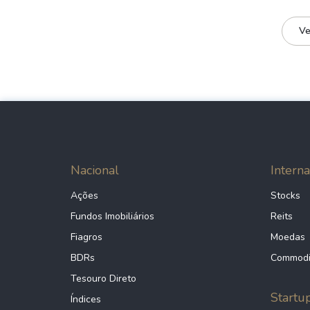
Ve
Nacional
Interna
Ações
Stocks
Fundos Imobiliários
Reits
Fiagros
Moedas
BDRs
Commodi
Tesouro Direto
Startu
Índices