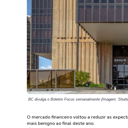
Weg
XPLG11
Klabin
KNRI11
Petrobrás
KNCR11
Ver todos
Ver todos
BC divulga o Boletim Focus semanalmente (Imagem: Shutte
O mercado financeiro voltou a reduzir as expecta
mais benigno ao final deste ano.