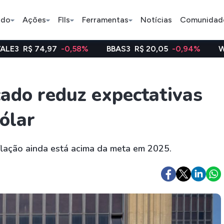
ado
Ações
FIIs
Ferramentas
Notícias
Comunidad
7
-0,58%
BBAS3
R$ 20,05
-0,94%
WEGE3
R$ 48,1
Pe
ado reduz expectativas
dólar
Ação
BDR
FII
Bradesco
JBS
TRXF11
flação ainda está acima da meta em 2025.
ETFs
Stocks
Criptomo
BOVA11
Tesla
Bitcoin
IVVB11
Apple
Ethereum
SMAL11
Amazon
Binance C