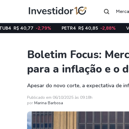
Merc
7
-2,79%
PETR4
R$ 40,85
-2,88%
VALE3
R$ 74,9
Boletim Focus: Merc
Assuntos do momento
para a inflação e o 
Índice
Ação
Ibovespa
Petrobras
Apesar do novo corte, a expectativa de in
Ações
FIIs
Publicado em 06/10/2025 às 09:18h
por
Marina Barbosa
Taesa
XPML11
Itausa
RECR11
Ambev
HGLG11