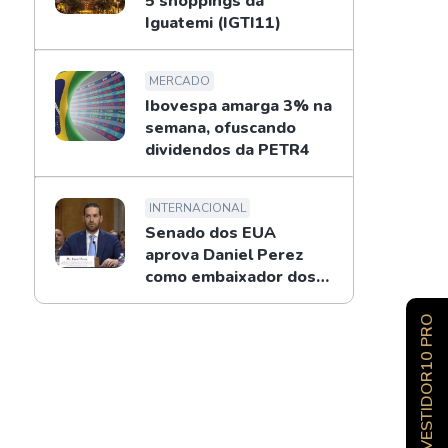
5 shoppings da
Iguatemi (IGTI11)
MERCADO
Ibovespa amarga 3% na
semana, ofuscando
dividendos da PETR4
INTERNACIONAL
Senado dos EUA
aprova Daniel Perez
como embaixador dos
EUA no Brasil
INVESTIDOR10 PRO