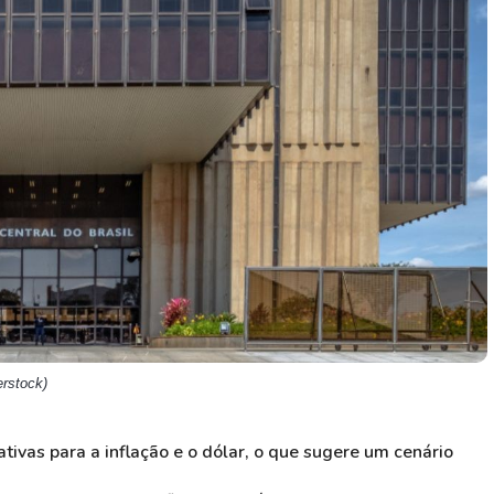
HASH11
Google
Dogecoin
GOLD11
Meta
Solana
XINA11
Coca-Cola
Cardano
Ver todos
Ver todos
Ver todos
rstock)
tivas para a inflação e o dólar, o que sugere um cenário