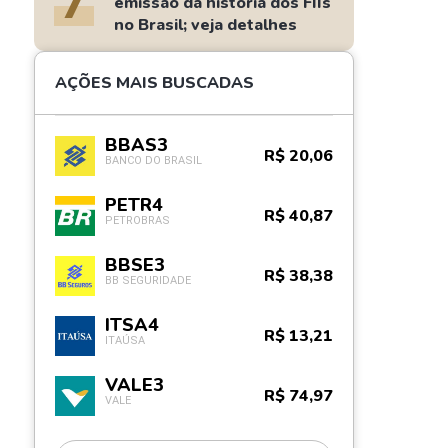
7
emissão da história dos FIIs
no Brasil; veja detalhes
AÇÕES MAIS BUSCADAS
BBAS3
R$ 20,06
BANCO DO BRASIL
PETR4
R$ 40,87
PETROBRAS
BBSE3
R$ 38,38
BB SEGURIDADE
ITSA4
R$ 13,21
ITAÚSA
VALE3
R$ 74,97
VALE