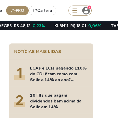
3
e
PRO
Carteira
2
0,23%
KLBN11
R$ 18,01
0,06%
TAEE11
R$ 39,49
squisar
NOTÍCIAS MAIS LIDAS
Ferramenta
Dividendos
1
LCAs e LCIs pagando 110%
do CDI ficam como com
Selic a 14% ao ano?
Fizemos as contas
edas
Ideias
2
10 FIIs que pagam
Agenda de Dividendos
dividendos bem acima da
Radar do Dividendo Inteligente
Selic em 14%
oin - BNB
Carteiras Recomendadas