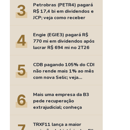
Comparador de Ativos
3
Petrobras (PETR4) pagará
As Ações Mais Buscadas
R$ 17,4 bi em dividendos e
JCP; veja como receber
Guia do Iniciante
4
Engie (EGIE3) pagará R$
770 mi em dividendos após
lucrar R$ 694 mi no 2T26
5
CDB pagando 105% do CDI
não rende mais 1% ao mês
com nova Selic; veja
retorno
6
Mais uma empresa da B3
pede recuperação
extrajudicial; conheça
TRXF11 lança a maior