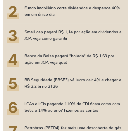
2
Fundo imobiliário corta dividendos e despenca 40%
em um único dia
3
Small cap pagará R$ 1,14 por ação em dividendos e
JCP; veja como garantir
4
Banco da Bolsa pagará "bolada" de R$ 1,63 por
ação em JCP; veja qual
5
BB Seguridade (BBSE3) vê lucro cair 4% e chegar a
R$ 2,2 bi no 2T26
6
LCAs e LCIs pagando 110% do CDI ficam como com
Selic a 14% ao ano? Fizemos as contas
Petrobras (PETR4) faz mais uma descoberta de gás