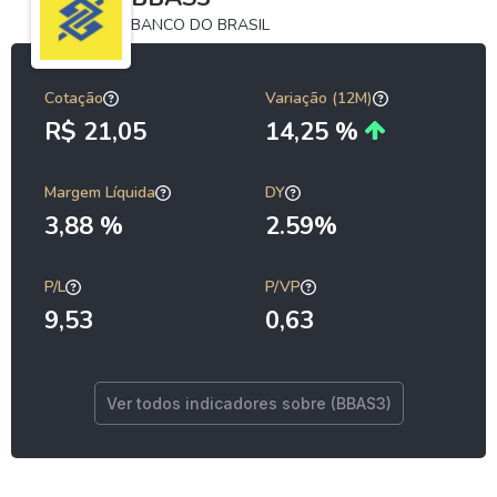
BANCO DO BRASIL
Cotação
Variação (12M)
R$ 21,05
14,25 %
Margem Líquida
DY
3,88 %
2.59%
P/L
P/VP
9,53
0,63
Ver todos indicadores sobre (BBAS3)