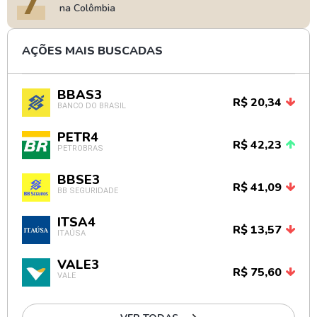
7
na Colômbia
AÇÕES MAIS BUSCADAS
BBAS3
R$ 20,34
BANCO DO BRASIL
PETR4
R$ 42,23
PETROBRAS
BBSE3
R$ 41,09
BB SEGURIDADE
ITSA4
R$ 13,57
ITAÚSA
VALE3
R$ 75,60
VALE