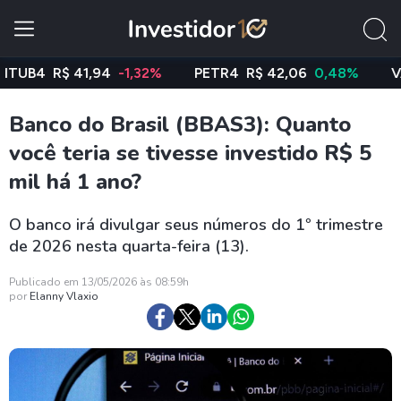
4
R$ 41,94
-1,32%
PETR4
R$ 42,06
0,48%
VALE3
Banco do Brasil (BBAS3): Quanto
você teria se tivesse investido R$ 5
mil há 1 ano?
O banco irá divulgar seus números do 1º trimestre
de 2026 nesta quarta-feira (13).
Publicado em 13/05/2026 às 08:59h
por
Elanny Vlaxio