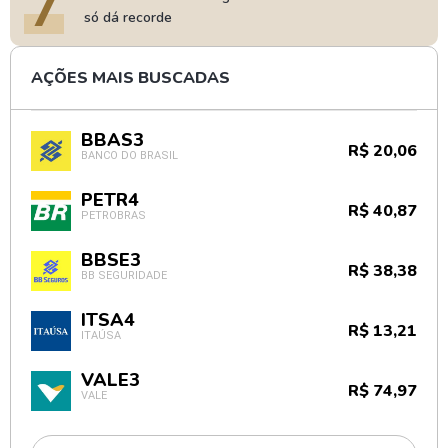
7
só dá recorde
AÇÕES MAIS BUSCADAS
BBAS3
R$ 20,06
BANCO DO BRASIL
PETR4
R$ 40,87
PETROBRAS
BBSE3
R$ 38,38
BB SEGURIDADE
ITSA4
R$ 13,21
ITAÚSA
VALE3
R$ 74,97
VALE