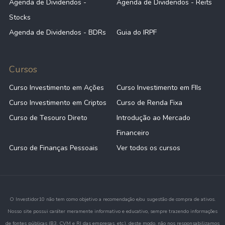
Agenda de Dividendos -
Agenda de Dividendos - Reits
Stocks
Agenda de Dividendos - BDRs
Guia do IRPF
Cursos
Curso Investimento em Ações
Curso Investimento em FIIs
Curso Investimento em Criptos
Curso de Renda Fixa
Curso de Tesouro Direto
Introdução ao Mercado
Financeiro
Curso de Finanças Pessoais
Ver todos os cursos
O Investidor10 não tem como objetivo a recomendação e/ou sugestão de compra de ativos.
Nosso site possui caráter meramente informativo e educativo, sempre trazendo informações
de fontes públicas (B3, CVM e RI das empresas, etc.), deste modo, não nos responsabilizamos