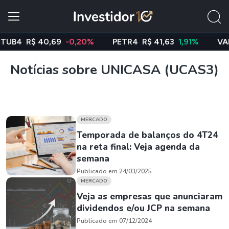
B4
R$ 40,69
-0,20%
PETR4
R$ 41,63
1,91%
VALE3
Notícias sobre UNICASA (UCAS3)
MERCADO
Temporada de balanços do 4T24
na reta final: Veja agenda da
semana
Publicado em 24/03/2025
MERCADO
Veja as empresas que anunciaram
dividendos e/ou JCP na semana
Publicado em 07/12/2024