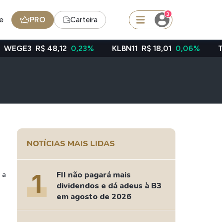
3
e
PRO
Carteira
 48,12
0,23%
KLBN11
R$ 18,01
0,06%
TAEE11
R$ 39
squisar
Ferramenta
Dividendos
NOTÍCIAS MAIS LIDAS
edas
Ideias
1
FII não pagará mais
 a
Agenda de Dividendos
dividendos e dá adeus à B3
Radar do Dividendo Inteligente
em agosto de 2026
oin - BNB
Carteiras Recomendadas