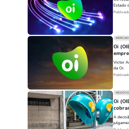
Estado d
Publicad
MERCAD
Oi (OI
empre
Victor A
da Oi.
Publicad
NEGÓCI
Oi (O
cobran
A decisã
julgamen