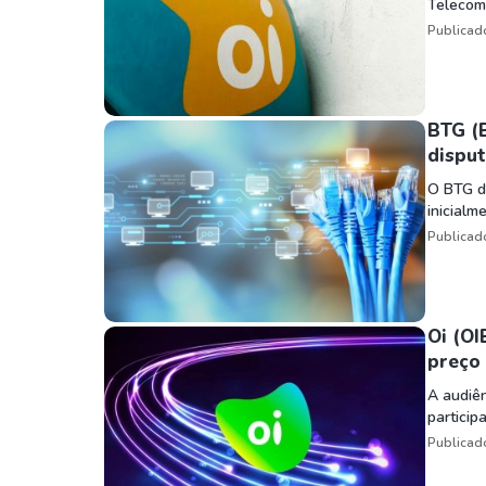
Telecom
Publicad
BTG (B
disput
O BTG de
inicialm
Publicad
Oi (OI
preço 
A audiên
particip
Publicad