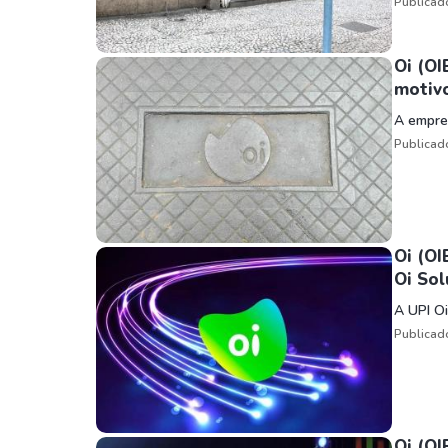
Publicad
Oi (OI
motiv
A empres
Publicad
Oi (OI
Oi So
A UPI O
Publicad
Oi (OI