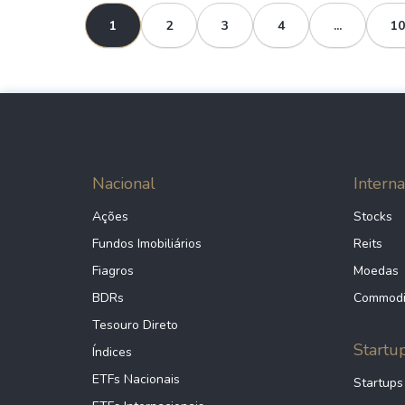
1
2
3
4
...
10
Nacional
Interna
Ações
Stocks
Fundos Imobiliários
Reits
Fiagros
Moedas
BDRs
Commodi
Tesouro Direto
Startu
Índices
ETFs Nacionais
Startups