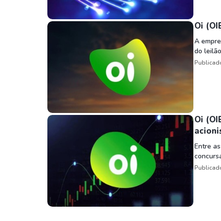
Oi (OI
A empres
do leilão
Publicad
Oi (OI
acioni
Entre as
concursa
Publicad