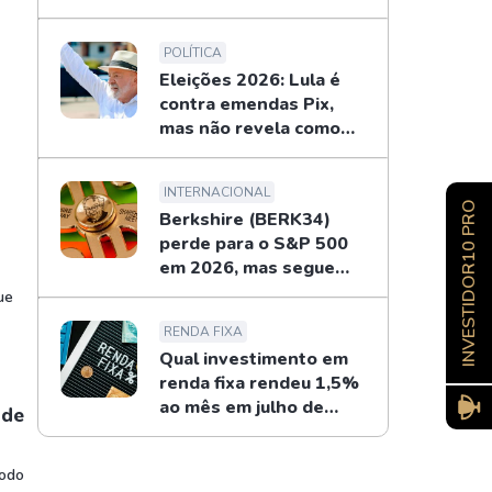
POLÍTICA
Eleições 2026: Lula é
contra emendas Pix,
mas não revela como
combaterá
INTERNACIONAL
INVESTIDOR10 PRO
Berkshire (BERK34)
perde para o S&P 500
em 2026, mas segue
recompras de Buffett
ue
RENDA FIXA
Qual investimento em
renda fixa rendeu 1,5%
ao mês em julho de
 de
2026?
todo