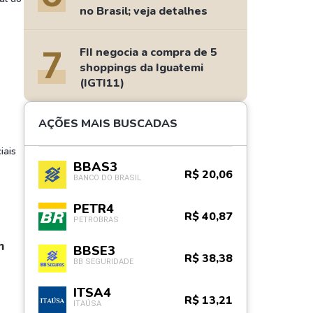
no Brasil; veja detalhes
7
FII negocia a compra de 5
shoppings da Iguatemi
(IGTI11)
AÇÕES MAIS BUSCADAS
iais
BBAS3
R$ 20,06
BANCO DO BRASIL
PETR4
R$ 40,87
PETROBRAS
m
BBSE3
R$ 38,38
BB SEGURIDADE
ITSA4
R$ 13,21
ITAÚSA