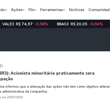
ado
Ações
FIIs
Ferramentas
Notícias
Comunidad
74,97
-0,58%
BBAS3
R$ 20,05
-0,94%
WEGE3
R$
Pe
Ação
BDR
FII
Bradesco
JBS
TRXF11
O
BR3): Acionista minoritário praticamente zera
ipação
ETFs
Stocks
Criptomo
sta informou que a alienação das ações não tem como objetivo alterar
BOVA11
Tesla
Bitcoin
a administrativa da companhia.
IVVB11
Apple
Ethereum
o em 23/07/2026
SMAL11
Amazon
Binance C