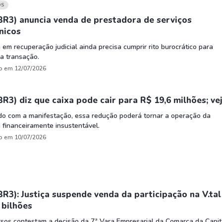
HASH11
Google
Dogecoin
OS
GOLD11
Meta
Solana
BR3) anuncia venda de prestadora de serviços
nicos
XINA11
Coca-Cola
Cardano
em recuperação judicial ainda precisa cumprir rito burocrático para
Ver todos
Ver todos
Ver todos
 a transação.
o em 12/07/2026
BR3) diz que caixa pode cair para R$ 19,6 milhões; ve
do com a manifestação, essa redução poderá tornar a operação da
financeiramente insustentável.
o em 10/07/2026
BR3): Justiça suspende venda da participação na V.tal
 bilhões
sos contestam a decisão da 7ª Vara Empresarial da Comarca da Capit