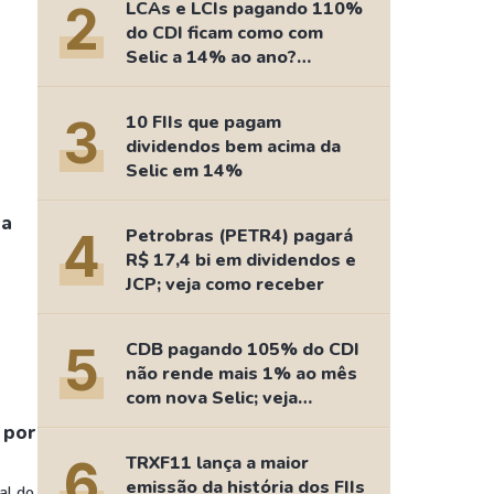
Comparador de Ativos
2
LCAs e LCIs pagando 110%
do CDI ficam como com
As Ações Mais Buscadas
Selic a 14% ao ano?
Guia do Iniciante
Fizemos as contas
3
10 FIIs que pagam
dividendos bem acima da
Selic em 14%
ja
4
Petrobras (PETR4) pagará
R$ 17,4 bi em dividendos e
JCP; veja como receber
5
CDB pagando 105% do CDI
não rende mais 1% ao mês
com nova Selic; veja
retorno
 por
6
TRXF11 lança a maior
emissão da história dos FIIs
al do