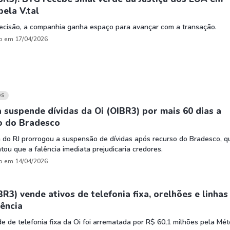
pela V.tal
ecisão, a companhia ganha espaço para avançar com a transação.
o em 17/04/2026
OS
a suspende dívidas da Oi (OIBR3) por mais 60 dias a
o do Bradesco
a do RJ prorrogou a suspensão de dívidas após recurso do Bradesco, q
ou que a falência imediata prejudicaria credores.
o em 14/04/2026
BR3) vende ativos de telefonia fixa, orelhões e linhas
ência
e de telefonia fixa da Oi foi arrematada por R$ 60,1 milhões pela Mé