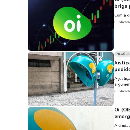
briga 
Com a d
Publicad
NEGÓCI
Justiç
pedid
A justiç
argument
Publicad
Oi (OI
emerg
A unidad