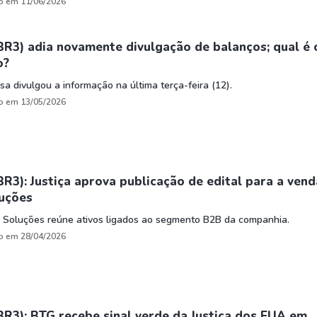
o em 11/06/2026
BR3) adia novamente divulgação de balanços; qual é 
o?
a divulgou a informação na última terça-feira (12).
o em 13/05/2026
BR3): Justiça aprova publicação de edital para a vend
luções
i Soluções reúne ativos ligados ao segmento B2B da companhia.
o em 28/04/2026
BR3): BTG recebe sinal verde da Justiça dos EUA em