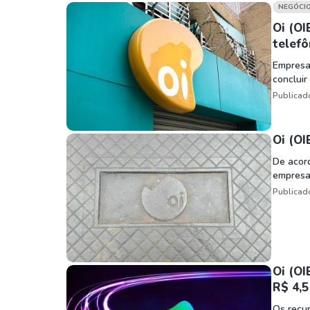
Weg
XPLG11
NEGÓCI
Klabin
KNRI11
Oi (OI
telefô
Petrobrás
KNCR11
Empresa 
Ver todos
Ver todos
concluir
Publicad
Oi (OI
De acor
empresa 
Publicad
Oi (OI
R$ 4,5
Os recur