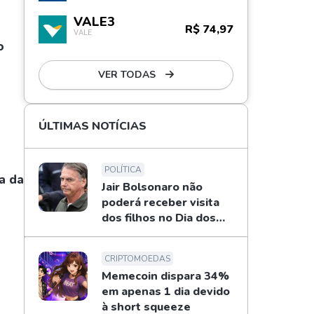
VALE3
R$ 74,97
VALE
o
VER TODAS
ÚLTIMAS NOTÍCIAS
POLÍTICA
a da
Jair Bolsonaro não
poderá receber visita
dos filhos no Dia dos
Pais
CRIPTOMOEDAS
Memecoin dispara 34%
em apenas 1 dia devido
à short squeeze