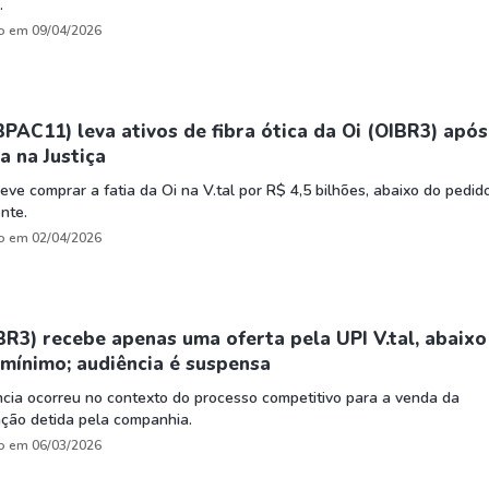
.
o em 09/04/2026
PAC11) leva ativos de fibra ótica da Oi (OIBR3) após
a na Justiça
ve comprar a fatia da Oi na V.tal por R$ 4,5 bilhões, abaixo do pedid
ente.
o em 02/04/2026
BR3) recebe apenas uma oferta pela UPI V.tal, abaixo
mínimo; audiência é suspensa
cia ocorreu no contexto do processo competitivo para a venda da
ação detida pela companhia.
o em 06/03/2026