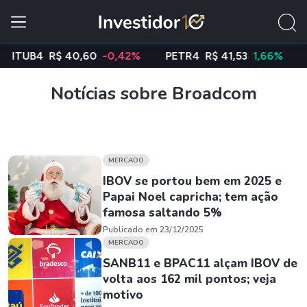
UB4
R$ 40,60
-0,42%
PETR4
R$ 41,53
1,66%
VALE
Notícias sobre Broadcom
MERCADO
IBOV se portou bem em 2025 e
Papai Noel capricha; tem ação
famosa saltando 5%
Publicado em 23/12/2025
MERCADO
SANB11 e BPAC11 alçam IBOV de
volta aos 162 mil pontos; veja
motivo