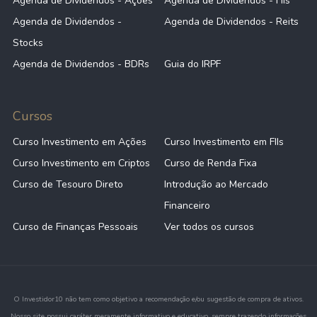
Agenda de Dividendos - Ações
Agenda de Dividendos - FIIs
Agenda de Dividendos -
Agenda de Dividendos - Reits
Stocks
Agenda de Dividendos - BDRs
Guia do IRPF
Cursos
Curso Investimento em Ações
Curso Investimento em FIIs
Curso Investimento em Criptos
Curso de Renda Fixa
Curso de Tesouro Direto
Introdução ao Mercado
Financeiro
Curso de Finanças Pessoais
Ver todos os cursos
O Investidor10 não tem como objetivo a recomendação e/ou sugestão de compra de ativos.
Nosso site possui caráter meramente informativo e educativo, sempre trazendo informações