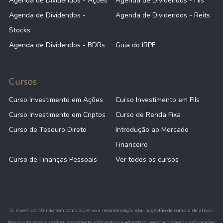
Agenda de Dividendos - Ações
Agenda de Dividendos - FIIs
Agenda de Dividendos -
Agenda de Dividendos - Reits
Stocks
Agenda de Dividendos - BDRs
Guia do IRPF
Cursos
Curso Investimento em Ações
Curso Investimento em FIIs
Curso Investimento em Criptos
Curso de Renda Fixa
Curso de Tesouro Direto
Introdução ao Mercado
Financeiro
Curso de Finanças Pessoais
Ver todos os cursos
O Investidor10 não tem como objetivo a recomendação e/ou sugestão de compra de ativos.
Nosso site possui caráter meramente informativo e educativo, sempre trazendo informações