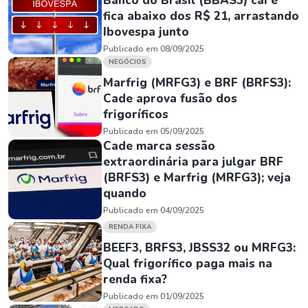
Banco do Brasil (BBAS3) cai e
fica abaixo dos R$ 21, arrastando
Ibovespa junto
Publicado em 08/09/2025
NEGÓCIOS
Marfrig (MRFG3) e BRF (BRFS3):
Cade aprova fusão dos
frigoríficos
Publicado em 05/09/2025
Cade marca sessão
extraordinária para julgar BRF
(BRFS3) e Marfrig (MRFG3); veja
quando
Publicado em 04/09/2025
RENDA FIXA
BEEF3, BRFS3, JBSS32 ou MRFG3:
Qual frigorífico paga mais na
renda fixa?
Publicado em 01/09/2025