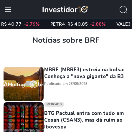
0,77
-2,79%
PETR4
R$ 40,85
-2,88%
VALE3
R$ 7
Notícias sobre BRF
MBRF (MBRF3) estreia na bolsa:
Conheça a "nova gigante" da B3
Publicado em 23/09/2025
MERCADO
BTG Pactual entra com tudo em
Cosan (CSAN3), mas dá ruim ao
Ibovespa