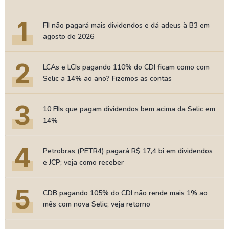
1
FII não pagará mais dividendos e dá adeus à B3 em
agosto de 2026
2
LCAs e LCIs pagando 110% do CDI ficam como com
Selic a 14% ao ano? Fizemos as contas
3
10 FIIs que pagam dividendos bem acima da Selic em
14%
4
Petrobras (PETR4) pagará R$ 17,4 bi em dividendos
e JCP; veja como receber
5
CDB pagando 105% do CDI não rende mais 1% ao
mês com nova Selic; veja retorno