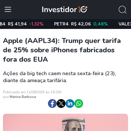
 41,94
-1,32%
PETR4
R$ 42,06
0,48%
VALE3
R$ 7
Apple (AAPL34): Trump quer tarifa
de 25% sobre iPhones fabricados
fora dos EUA
Ações da big tech caem nesta sexta-feira (23),
diante da ameaça tarifária.
Publicado em 11/09/2025 às 16:03h
por
Marina Barbosa