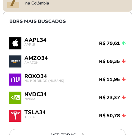
7
na Colômbia
BDRS MAIS BUSCADOS
AAPL34
R$ 79,61
APPLE
AMZO34
R$ 69,35
AMAZON
ROXO34
R$ 11,95
NU HOLDINGS (NUBANK)
NVDC34
R$ 23,37
NVIDIA
TSLA34
R$ 50,78
TESLA