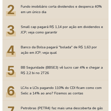
2
Fundo imobiliário corta dividendos e despenca 40%
em um único dia
3
Small cap pagará R$ 1,14 por ação em dividendos e
JCP; veja como garantir
4
Banco da Bolsa pagará "bolada" de R$ 1,63 por
ação em JCP; veja qual
5
BB Seguridade (BBSE3) vê lucro cair 4% e chegar a
R$ 2,2 bi no 2T26
6
LCAs e LCIs pagando 110% do CDI ficam como com
Selic a 14% ao ano? Fizemos as contas
Petrobras (PETR4) faz mais uma descoberta de gás