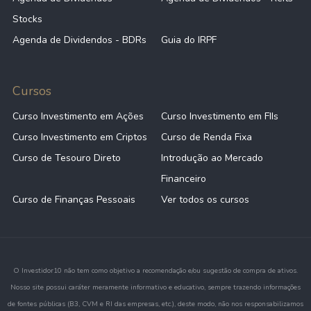
Stocks
Agenda de Dividendos - BDRs
Guia do IRPF
Cursos
Curso Investimento em Ações
Curso Investimento em FIIs
Curso Investimento em Criptos
Curso de Renda Fixa
Curso de Tesouro Direto
Introdução ao Mercado
Financeiro
Curso de Finanças Pessoais
Ver todos os cursos
O Investidor10 não tem como objetivo a recomendação e/ou sugestão de compra de ativos.
Nosso site possui caráter meramente informativo e educativo, sempre trazendo informações
de fontes públicas (B3, CVM e RI das empresas, etc.), deste modo, não nos responsabilizamos