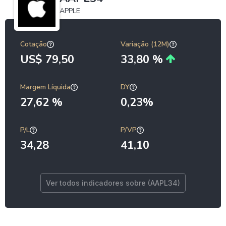
APPLE
Cotação
Variação (12M)
US$ 79,50
33,80 %
Margem Líquida
DY
27,62 %
0,23%
P/L
P/VP
34,28
41,10
Ver todos indicadores sobre (AAPL34)