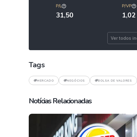
P/L
P/VP
31,50
1,02
Ver todos i
Tags
MERCADO
NEGÓCIOS
BOLSA DE VALORES
Notícias Relacionadas