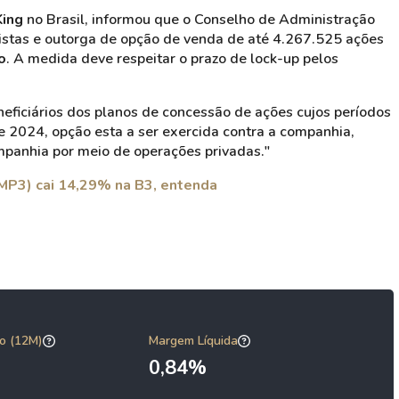
King
no Brasil, informou que o Conselho de Administração
stas e outorga de opção de venda de até 4.267.525 ações
o
. A medida deve respeitar o prazo de lock-up pelos
eficiários dos planos de concessão de ações cujos períodos
e 2024, opção esta a ser exercida contra a companhia,
mpanhia por meio de operações privadas."
MP3) cai 14,29% na B3, entenda
o (12M)
Margem Líquida
0,84%