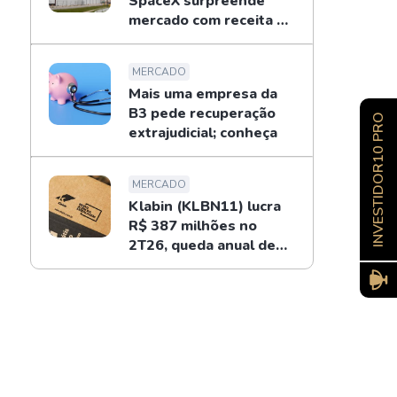
SpaceX surpreende
mercado com receita de
US$ 7,8 bilhões
MERCADO
Mais uma empresa da
B3 pede recuperação
INVESTIDOR10 PRO
extrajudicial; conheça
MERCADO
Klabin (KLBN11) lucra
R$ 387 milhões no
2T26, queda anual de
34%