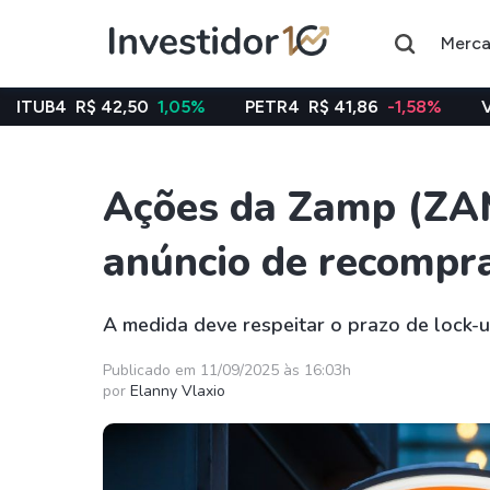
Merc
42,50
1,05%
PETR4
R$ 41,86
-1,58%
VALE3
R$ 76,
Ações da Zamp (ZA
Assuntos do momento
anúncio de recompr
Índice
Commodity
Ibovespa
Petróleo
A medida deve respeitar o prazo de lock-u
Ações
FIIs
Publicado em 11/09/2025 às 16:03h
por
Elanny Vlaxio
Taesa
XPML11
Itausa
RECR11
Ambev
HGLG11