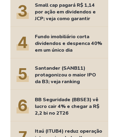
Comparador de Ativos
3
Small cap pagará R$ 1,14
As Ações Mais Buscadas
por ação em dividendos e
JCP; veja como garantir
Guia do Iniciante
4
Fundo imobiliário corta
dividendos e despenca 40%
em um único dia
5
Santander (SANB11)
protagonizou o maior IPO
da B3; veja ranking
6
BB Seguridade (BBSE3) vê
lucro cair 4% e chegar a R$
2,2 bi no 2T26
Itaú (ITUB4) reduz operação