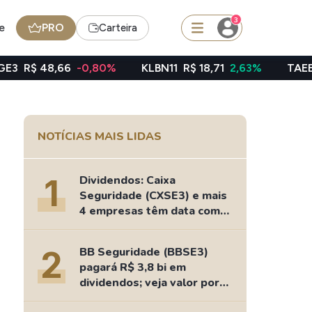
3
e
PRO
Carteira
6
-0,80%
KLBN11
R$ 18,71
2,63%
TAEE11
R$ 40,06
squisar
NOTÍCIAS MAIS LIDAS
BDR
de
SpaceX
1
Dividendos: Caixa
Seguridade (CXSE3) e mais
4 empresas têm data com
nesta 2ª feira
edas
Ideias
2
BB Seguridade (BBSE3)
Agenda de Dividendos
pagará R$ 3,8 bi em
Radar do Dividendo Inteligente
dividendos; veja valor por
oin - BNB
Carteiras Recomendadas
ação