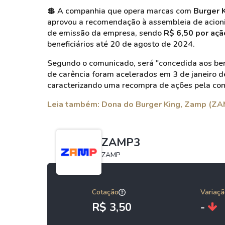
💲 A companhia que opera marcas com
Burger 
aprovou a recomendação à assembleia de acioni
de emissão da empresa, sendo
R$ 6,50 por açã
beneficiários até 20 de agosto de 2024.
Segundo o comunicado, será "concedida aos ben
de carência foram acelerados em 3 de janeiro d
caracterizando uma recompra de ações pela co
Leia também:
Dona do Burger King, Zamp (ZA
ZAMP3
ZAMP
Cotação
Variaçã
R$ 3,50
-