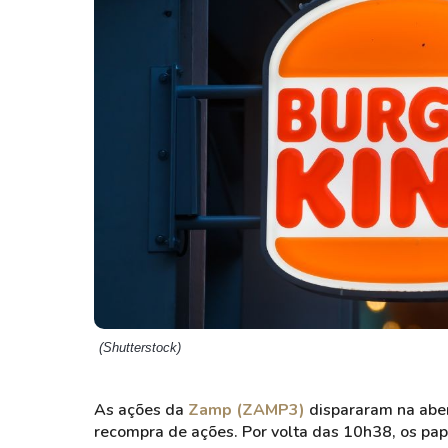
Weg
XPLG11
Klabin
KNRI11
Petrobrás
KNCR11
Ver todos
Ver todos
(Shutterstock)
As ações da
Zamp (ZAMP3)
dispararam na aber
recompra de ações. Por volta das 10h38, os p