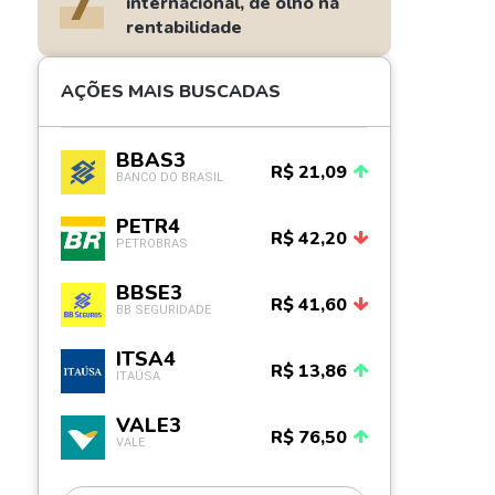
7
internacional, de olho na
rentabilidade
AÇÕES MAIS BUSCADAS
BBAS3
R$ 21,09
BANCO DO BRASIL
PETR4
R$ 42,20
PETROBRAS
BBSE3
R$ 41,60
BB SEGURIDADE
ITSA4
R$ 13,86
ITAÚSA
VALE3
R$ 76,50
VALE