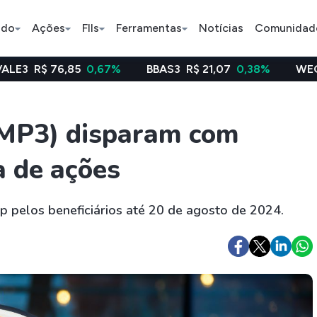
ado
Ações
FIIs
Ferramentas
Notícias
Comunidad
85
0,67%
BBAS3
R$ 21,07
0,38%
WEGE3
R$ 48,6
Pe
MP3) disparam com
a de ações
Índice
Ação
Ação
Selic
BB Seguridade
Bradsaú
p pelos beneficiários até 20 de agosto de 2024.
ETFs
Stocks
Criptomo
BOVA11
Tesla
Bitcoin
IVVB11
Apple
Ethereum
SMAL11
Amazon
Binance C