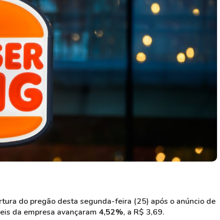
HASH11
Google
Dogecoin
GOLD11
Meta
Solana
XINA11
Coca-Cola
Cardano
Ver todos
Ver todos
Ver todos
tura do pregão desta segunda-feira (25) após o anúncio de
apeis da empresa avançaram
4,52%
, a R$ 3,69.