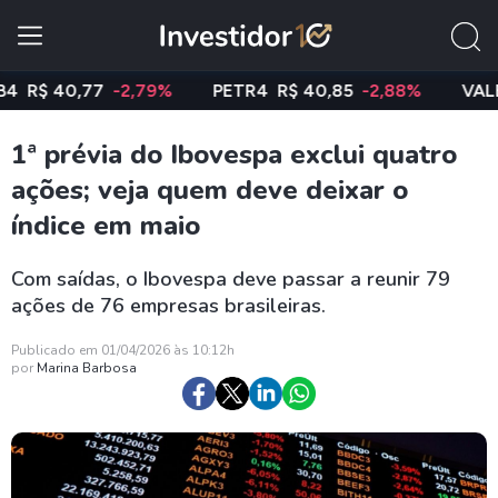
 40,77
-2,79%
PETR4
R$ 40,85
-2,88%
VALE3
R$
1ª prévia do Ibovespa exclui quatro
ações; veja quem deve deixar o
índice em maio
Com saídas, o Ibovespa deve passar a reunir 79
ações de 76 empresas brasileiras.
Publicado em 01/04/2026 às 10:12h
por
Marina Barbosa