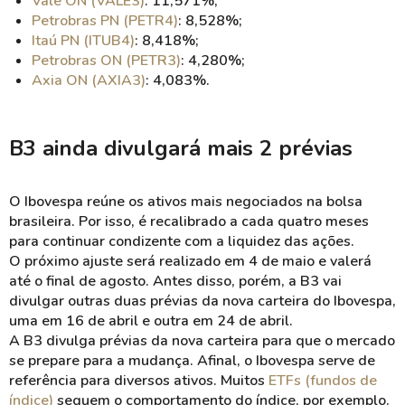
Vale ON (VALE3)
: 11,571%;
Petrobras PN (PETR4)
: 8,528%;
Itaú PN (ITUB4)
: 8,418%;
Petrobras ON (PETR3)
: 4,280%;
Axia ON (AXIA3)
: 4,083%.
B3 ainda divulgará mais 2 prévias
O Ibovespa reúne os ativos mais negociados na bolsa
brasileira. Por isso, é recalibrado a cada quatro meses
para continuar condizente com a liquidez das ações.
O próximo ajuste será realizado em 4 de maio e valerá
até o final de agosto. Antes disso, porém, a B3 vai
divulgar outras duas prévias da nova carteira do Ibovespa,
uma em 16 de abril e outra em 24 de abril.
A B3 divulga prévias da nova carteira para que o mercado
se prepare para a mudança. Afinal, o Ibovespa serve de
referência para diversos ativos. Muitos
ETFs (fundos de
índice)
seguem o comportamento do índice, por exemplo.