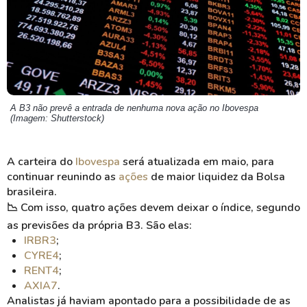
A B3 não prevê a entrada de nenhuma nova ação no Ibovespa
(Imagem: Shutterstock)
A carteira do
Ibovespa
será atualizada em maio, para
continuar reunindo as
ações
de maior liquidez da Bolsa
brasileira.
📉 Com isso, quatro ações devem deixar o índice, segundo
as previsões da própria B3. São elas:
IRBR3
;
CYRE4
;
RENT4
;
AXIA7
.
Analistas já haviam apontado para a possibilidade de as