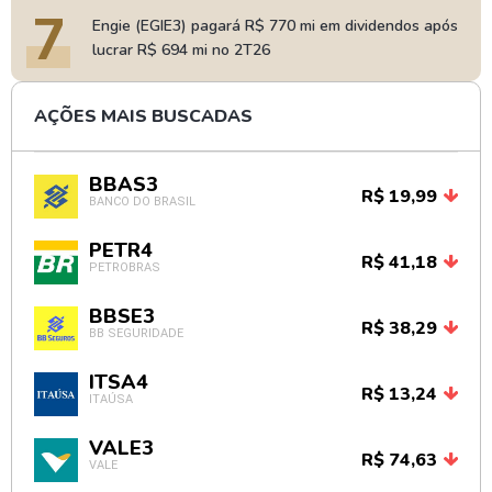
7
Engie (EGIE3) pagará R$ 770 mi em dividendos após
lucrar R$ 694 mi no 2T26
AÇÕES MAIS BUSCADAS
BBAS3
R$ 19,99
BANCO DO BRASIL
PETR4
R$ 41,18
PETROBRAS
BBSE3
R$ 38,29
BB SEGURIDADE
ITSA4
R$ 13,24
ITAÚSA
VALE3
R$ 74,63
VALE