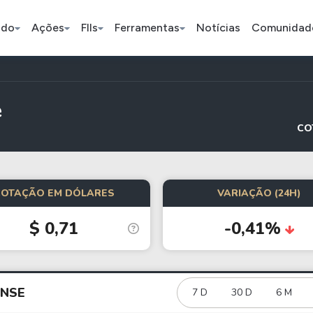
ado
Ações
FIIs
Ferramentas
Notícias
Comunidad
Pe
e
CO
Índice
Ação
Ação
Bradesco
Petrobras
Axia
COTAÇÃO EM DÓLARES
VARIAÇÃO (24H)
$ 0,71
-0,41%
ETFs
Stocks
Criptomo
BOVA11
Tesla
Bitcoin
IVVB11
Apple
Ethereum
NSE
7 D
30 D
6 M
SMAL11
Amazon
Binance C