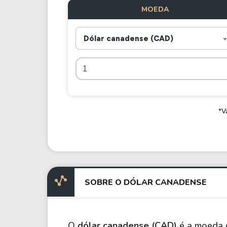
MOEDA
Dólar canadense (CAD)
*V
SOBRE O DÓLAR CANADENSE
O
dólar canadense (CAD)
é a moeda 