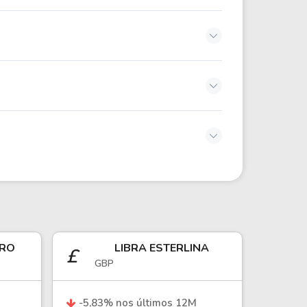
 tarifas aplicáveis.
modities. Investidores interessados
sas canadenses.
lar canadense.
IRO
LIBRA ESTERLINA
£
GBP
-5,83
% nos últimos 12M