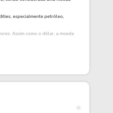
ties, especialmente petróleo,
idores. Assim como o dólar, a moeda
os.
OF.