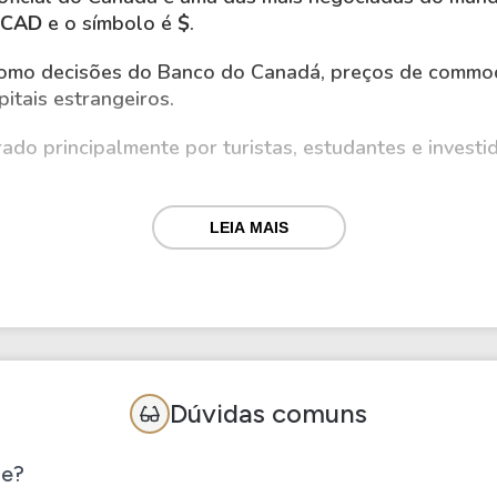
CAD
e o símbolo é
$
.
como decisões do Banco do Canadá, preços de commodi
itais estrangeiros.
rado principalmente por turistas, estudantes e invest
tre empresas, importações/exportações e investiment
LEIA MAIS
essoas físicas, geralmente com acréscimo de taxas e I
se?
em locais como:
Dúvidas comuns
.
je?
câmbio.