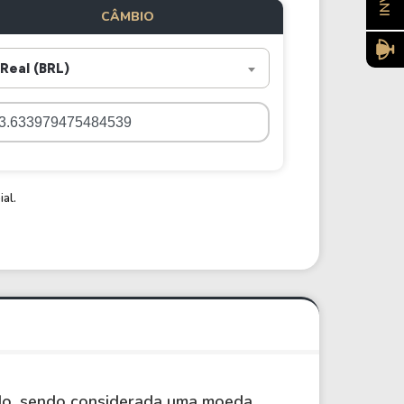
CÂMBIO
Real (BRL)
al.
do, sendo considerada uma moeda