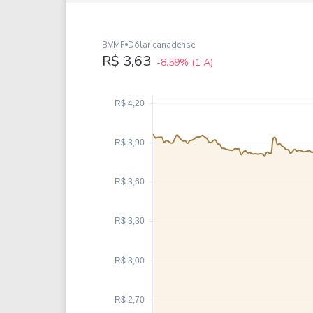
Weg
XPLG11
Klabin
KNRI11
Petrobrás
KNCR11
BVMF
Dólar canadense
R$ 3,63
-8,59%
(1 A)
Ver todos
Ver todos