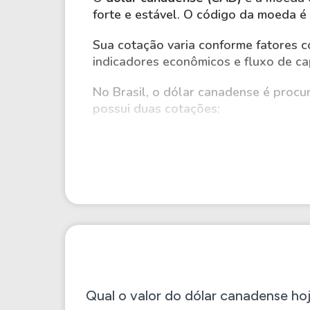
forte e estável. O código da moeda é
Sua cotação varia conforme fatores 
indicadores econômicos e fluxo de cap
No Brasil, o dólar canadense é procu
possui duas cotações:
Comercial
: usada em operações en
Turismo
: aplicada na compra por p
Como comprar dólar canaden
Você pode adquirir dólar canadense 
Casas de câmbio físicas ou digitais
Qual o valor do dólar canadense ho
Bancos autorizados a operar com 