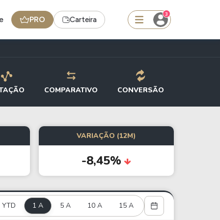
3
e
PRO
Carteira
squisar
TAÇÃO
COMPARATIVO
CONVERSÃO
FII
TRXF11
VARIAÇÃO (12M)
-8,45%
edas
Ideias
Agenda de Dividendos
Radar do Dividendo Inteligente
YTD
1 A
5 A
10 A
15 A
oin - BNB
Carteiras Recomendadas