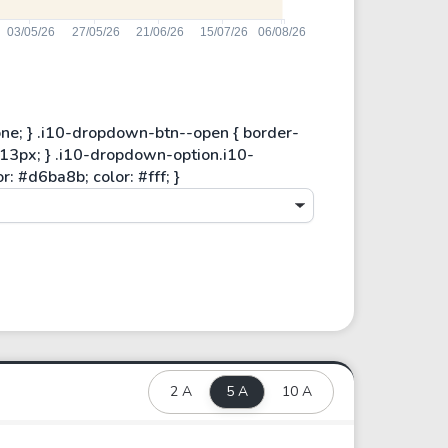
2 A
5 A
10 A