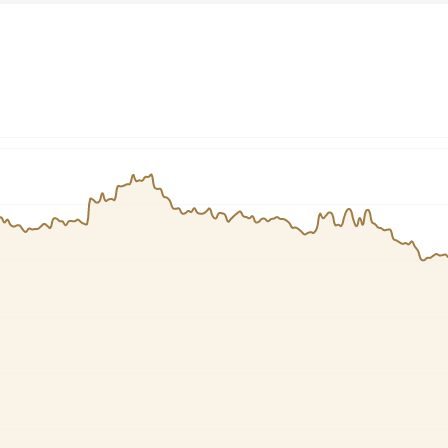
HASH11
Google
Dogecoin
GOLD11
Meta
Solana
XINA11
Coca-Cola
Cardano
Ver todos
Ver todos
Ver todos