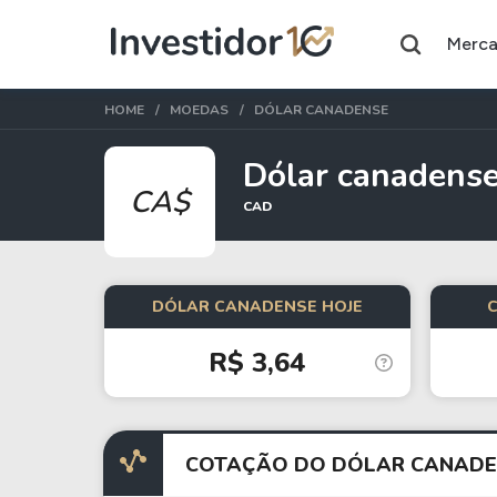
Merc
HOME
MOEDAS
DÓLAR CANADENSE
Dólar canadens
CA$
CAD
Assuntos do momento
Índice
Índice
Ibovespa
Selic
DÓLAR CANADENSE HOJE
R$ 3,64
Ações
FIIs
Taesa
XPML11
Itausa
RECR11
COTAÇÃO DO DÓLAR CANADE
Ambev
HGLG11