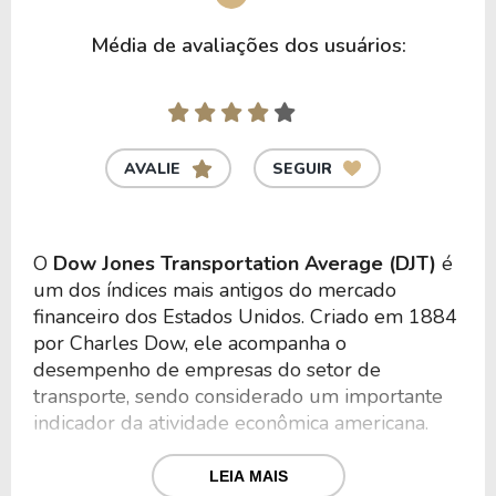
Média de avaliações dos usuários:
AVALIE
SEGUIR
O
Dow Jones Transportation Average (DJT)
é
um dos índices mais antigos do mercado
financeiro dos Estados Unidos. Criado em 1884
por Charles Dow, ele acompanha o
desempenho de empresas do setor de
transporte, sendo considerado um importante
indicador da atividade econômica americana.
O índice reúne companhias ligadas a
LEIA MAIS
segmentos como ferrovias, transporte aéreo,