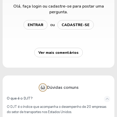
movimentação de mercadorias e pessoas
Olá, faça login ou cadastre-se para postar uma
permite acompanhar tendências econômicas
pergunta.
que muitas vezes antecedem mudanças mais
amplas na atividade empresarial.
ou
ENTRAR
CADASTRE-SE
Por representar um setor fundamental para o
funcionamento da economia, o Dow Jones
Transportation Average continua sendo
observado por investidores que buscam
Ver mais comentários
entender a dinâmica dos ciclos econômicos dos
Estados Unidos.
Dúvidas comuns
O que é o DJT?
O DJT é o índice que acompanha o desempenho de 20 empresas
do setor de transportes nos Estados Unidos.