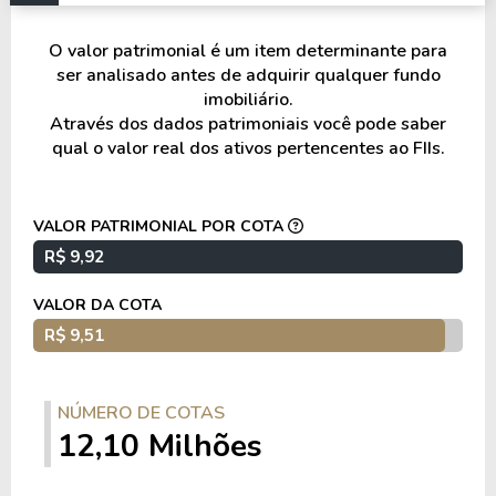
CRA Pulverizado Jequitibá – MT.
O valor patrimonial é um item determinante para
ser analisado antes de adquirir qualquer fundo
Diversificação e exposição
imobiliário.
Através dos dados patrimoniais você pode saber
A carteira é composta por imóveis rurais e CRAs,
qual o valor real dos ativos pertencentes ao FIIs.
com geração de receita por meio de
arrendamento agrícola e operações de crédito.
VALOR PATRIMONIAL POR COTA
Os ativos estão distribuídos no estado do Mato
R$ 9,92
Grosso, com exposição a regiões produtoras
relevantes para culturas agrícolas.
VALOR DA COTA
R$ 9,51
A receita do fundo é originada do arrendamento
das fazendas e dos juros e da correção monetária
dos CRAs.
NÚMERO DE COTAS
12,10 Milhões
Os indexadores incluem
CDI
, utilizado para
atualização e remuneração das operações de