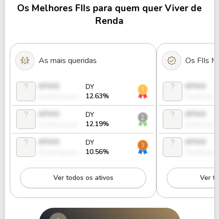
Os Melhores FIIs para quem quer Viver de
CPTR11
16.42%
0.81
199,2
Renda
GCRA11
14.93%
0.61
142,5
As mais queridas
Os FIIs M
DCRA11
15.14%
0.7
66,44
ATIVO
ATIVO
DY
12.63%
Desbloquear
Desbloque
ATIVO
ATIVO
DY
12.19%
Desbloquear
Desbloque
ATIVO
ATIVO
DY
10.56%
Desbloquear
Desbloque
Ver todos os ativos
Ver to