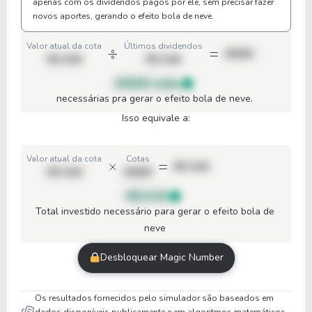
apenas com os dividendos pagos por ele, sem precisar fazer
novos aportes, gerando o efeito bola de neve.
Valor atual da cota
Últimos dividendos
00000
R$ 0,00
R$ 0,00
00000 cotas
necessárias pra gerar o efeito bola de neve.
Isso equivale a:
Valor atual da cota
Cotas
R$ 0,00
R$ 0,00
00000
R$ 0,00
Total investido necessário para gerar o efeito bola de
neve
Desbloquear Magic Number
Os resultados fornecidos pelo simulador são baseados em
dados disponíveis publicamente e em algoritmos matemáticos,