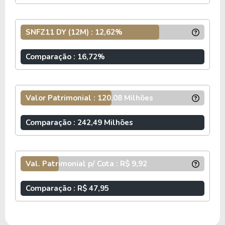
INFORMAÇÕES ADICIONAIS
O fundo
SUNO FAZENDAS FIAGRO –
SNFZ11 DY (12M) : 12,62%
IMOBILIÁRIO
, de CNPJ 53.313.475/0001-02, é um
fundo imobiliário do tipo Outro e do segmento
Comparação : 16,72%
Fiagros
. O
SNFZ11
possui atualmente um total
de 12.098.898 cotas que estão divididas entre
15.231 cotistas.
Valor Patrimonial : 120,08 Milhões
O fundo SNFZ11 cobra 0,10% a.a. de taxa de
administração e possui atualmente um P/VP
Comparação : 242,49 Milhões
(preço sobre valor patrimonial) de 0.96 e um
Dividend Yeld acumulado nos últimos 12 meses
de 12.62%.
Val. Patrimonial p/ Cota : R$ 9,92
Os fundos híbridos possuem uma mescla entre
Comparação : R$ 47,95
fundos de tijolos e fundos de papel.