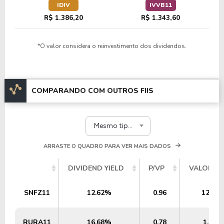
IDIV
IVVB11
R$ 1.386,20
R$ 1.343,60
*O valor considera o reinvestimento dos dividendos.
COMPARANDO COM OUTROS FIIS
Mesmo tipo e segmento
ARRASTE O QUADRO PARA VER MAIS DADOS
DIVIDEND YIELD
P/VP
VALOR PA
SNFZ11
12.62%
0.96
120,0
RURA11
16.68%
0.78
1,65 