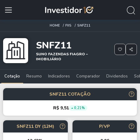
HOME
FIIS
SNFZ11
SNFZ11
SUNO FAZENDAS FIAGRO –
IMOBILIÁRIO
Cotação
Resumo
Indicadores
Comparador
Dividendos
So
SNFZ11 COTAÇÃO
R$ 9,51
0,21%
SNFZ11 DY (12M)
P/VP