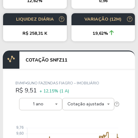
0,96
12,62%
LIQUIDEZ DIÁRIA
VARIAÇÃO (12M)
R$ 258,31 K
19,62%
COTAÇÃO SNFZ11
BVMF
SUNO FAZENDAS FIAGRO – IMOBILIÁRIO
R$ 9,51
+ 12,15%
(1 A)
1 ano
Cotação ajustada