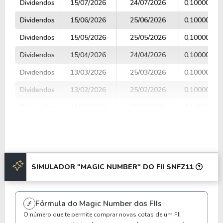
Dividendos
15/07/2026
24/07/2026
0,10000000
Dividendos
15/06/2026
25/06/2026
0,10000000
Dividendos
15/05/2026
25/05/2026
0,10000000
Dividendos
15/04/2026
24/04/2026
0,10000000
Dividendos
13/03/2026
25/03/2026
0,10000000
Dividendos
13/02/2026
25/02/2026
0,10000000
Dividendos
15/01/2026
23/01/2026
0,10000000
Dividendos
15/12/2025
23/12/2025
0,10000000
Dividendos
14/11/2025
25/11/2025
0,10000000
Dividendos
15/10/2025
24/10/2025
0,10000000
SIMULADOR "MAGIC NUMBER" DO FII SNFZ11
Anterior
Próxima
Fórmula do Magic Number dos FIIs
O número que te permite comprar novas cotas de um FII