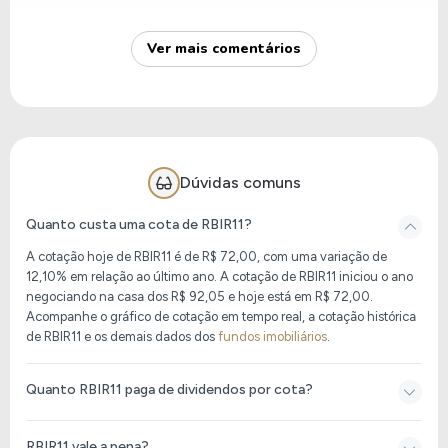
Normalmente o valor levanta é investido na
compra de terrenos e na construção dos imóveis
Ver mais comentários
para posteriormente serem vendidos.
Dúvidas comuns
Quanto custa uma cota de RBIR11?
A cotação hoje de RBIR11
é de
R$ 72,00
, com uma variação de
12,10% em relação ao último ano. A cotação de RBIR11 iniciou o ano
negociando na casa dos R$ 92,05 e hoje está em
R$ 72,00
.
Acompanhe o gráfico de cotação em tempo real, a cotação histórica
de RBIR11 e os demais dados dos
fundos imobiliários
.
Quanto RBIR11 paga de dividendos por cota?
RBIR11 vale a pena?