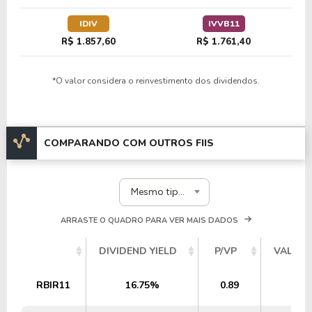
IDIV
IVVB11
R$ 1.857,60
R$ 1.761,40
*O valor considera o reinvestimento dos dividendos.
COMPARANDO COM OUTROS FIIS
Mesmo tipo e segmento
ARRASTE O QUADRO PARA VER MAIS DADOS
DIVIDEND YIELD
P/VP
VALOR 
RBIR11
16.75%
0.89
123