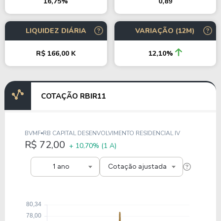
0,89
16,75%
LIQUIDEZ DIÁRIA
VARIAÇÃO (12M)
R$ 166,00 K
12,10%
COTAÇÃO RBIR11
BVMF
RB CAPITAL DESENVOLVIMENTO RESIDENCIAL IV
R$ 72,00
+ 10,70%
(1 A)
1 ano
Cotação ajustada