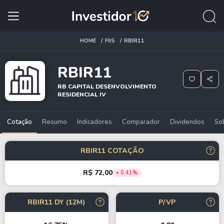
HOME
FIIS
RBIR11
RBIR11
RB CAPITAL DESENVOLVIMENTO
RESIDENCIAL IV
Cotação
Resumo
Indicadores
Comparador
Dividendos
So
RBIR11 COTAÇÃO
R$ 72,00
0,41%
RBIR11 DY (12M)
P/VP