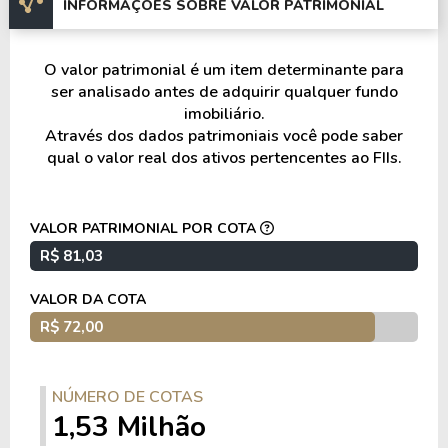
INFORMAÇÕES SOBRE VALOR PATRIMONIAL
V3rso Jardins – SP.
O valor patrimonial é um item determinante para
Astéri – SP.
ser analisado antes de adquirir qualquer fundo
imobiliário.
Aurora – SP.
Através dos dados patrimoniais você pode saber
qual o valor real dos ativos pertencentes ao FIIs.
Signatur – SP.
Clubline São Judas – SP.
VALOR PATRIMONIAL POR COTA
R$ 81,03
Vista Park – SP.
VALOR DA COTA
One Teodoro – SP.
R$ 72,00
Nex One Nhambiquaras – SP.
NÚMERO DE COTAS
Da Vinci – SP.
1,53 Milhão
Jurupis – SP.