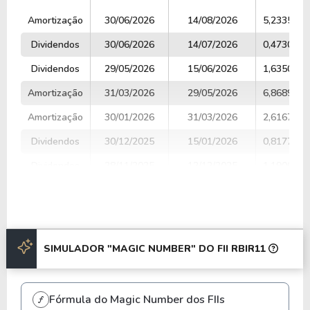
TIPO
DATA COM
PAGAMENTO
VALOR
Amortização
30/06/2026
14/08/2026
5,2335000
Dividendos
30/06/2026
14/07/2026
0,4730600
Dividendos
29/05/2026
15/06/2026
1,6350000
Amortização
31/03/2026
29/05/2026
6,8689600
Amortização
30/01/2026
31/03/2026
2,6167500
Dividendos
30/12/2025
15/01/2026
0,8177300
Dividendos
28/11/2025
12/12/2025
1,1906200
Dividendos
31/10/2025
14/11/2025
3,9251200
Dividendos
30/09/2025
14/10/2025
1,7000000
Dividendos
29/08/2025
12/09/2025
2,3200000
SIMULADOR "MAGIC NUMBER" DO FII RBIR11
Anterior
Próxima
Fórmula do Magic Number dos FIIs