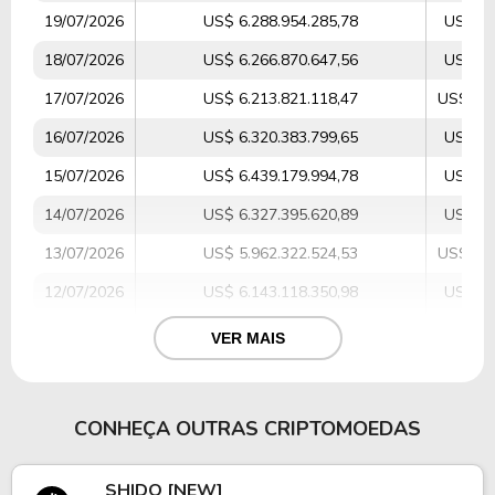
19/07/2026
US$ 6.288.954.285,78
US$ 47
18/07/2026
US$ 6.266.870.647,56
US$ 43
17/07/2026
US$ 6.213.821.118,47
US$ 1.0
16/07/2026
US$ 6.320.383.799,65
US$ 91
15/07/2026
US$ 6.439.179.994,78
US$ 97
14/07/2026
US$ 6.327.395.620,89
US$ 95
13/07/2026
US$ 5.962.322.524,53
US$ 1.0
12/07/2026
US$ 6.143.118.350,98
US$ 63
11/07/2026
US$ 6.158.614.038,68
US$ 54
VER MAIS
10/07/2026
US$ 6.045.140.230,51
US$ 77
09/07/2026
US$ 5.896.895.110,30
US$ 70
CONHEÇA OUTRAS CRIPTOMOEDAS
08/07/2026
US$ 5.860.447.366,21
US$ 85
SHIDO [NEW]