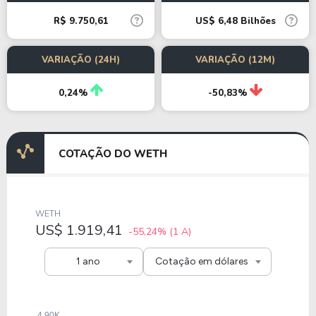
R$ 9.750,61
US$ 6,48 Bilhões
VARIAÇÃO (24H)
VARIAÇÃO (12M)
0,24%
-50,83%
COTAÇÃO DO WETH
WETH
US$ 1.919,41
-55,24%
(1 A)
1 ano
Cotação em dólares