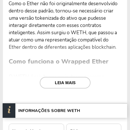
Como o Ether não foi originalmente desenvolvido
dentro desse padrão, tornou-se necessário criar
uma versão tokenizada do ativo que pudesse
interagir diretamente com esses contratos
inteligentes. Assim surgiu o WETH, que passou a
atuar como uma representação compatível do
Ether dentro de diferentes aplicações blockchain.
Como funciona o Wrapped Ether
O WETH é criado por meio de um processo
LEIA MAIS
conhecido como
wrapping
, no qual Ether é
depositado em um contrato inteligente e uma
quantidade equivalente de WETH é emitida. Esse
processo garante que cada token WETH em
INFORMAÇÕES SOBRE WETH
circulação seja respaldado por uma quantidade
correspondente de ETH mantida no contrato.