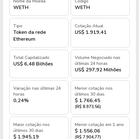
Nome da Moeda
Código
Quando o usuário deseja converter o token
WETH
WETH
novamente em Ether, o processo inverso ocorre. O
WETH é destruído e o ETH equivalente é liberado.
Tipo
Cotação Atual
Esse mecanismo mantém a relação de paridade
Token da rede
US$ 1.919,41
entre os dois ativos, permitindo que o WETH
Ethereum
funcione como uma representação tokenizada do
Ether.
Total Capitalizado
Volume Negociado nas
US$ 6,48 Bilhões
últimas 24 horas
Evolução e papel no mercado
US$ 297,92 Milhões
financeiro
Variação nas últimas 24
Menor cotação nos
Com o crescimento do ecossistema de aplicações
horas
últimos 30 dias
descentralizadas, o WETH tornou-se um dos ativos
0,24%
$ 1.766,45
mais utilizados dentro da rede Ethereum. O token é
(R$ 8.973,56)
amplamente utilizado em exchanges
descentralizadas, protocolos de finanças
Maior cotação nos
Menor cotação em 1 ano
descentralizadas, pools de liquidez e outras
últimos 30 dias
$ 1.556,06
$ 1.945,19
(R$ 7.904,77)
aplicações que dependem de tokens compatíveis