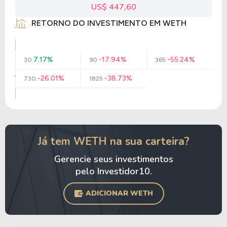
US$ 447,60
RETORNO DO INVESTIMENTO EM WETH
7.17%
-17.94%
-55.24%
30
90
365
-26.01%
-38.73%
730
1825
Já tem WETH na sua carteira?
Gerencie seus investimentos
pelo Investidor10.
ADICIONAR WETH