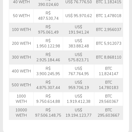
40 WETH
US$ 76.776,50
BTC 1,182415
390.024,60
R$
50 WETH
US$ 95.970,62
BTC 1,478018
487.530,74
R$
US$
100 WETH
BTC 2,956037
975.061,49
191.941,24
R$
US$
200 WETH
BTC 5,912073
1.950.122,98
383.882,48
R$
US$
300 WETH
BTC 8,868110
2.925.184,46
575.823,71
R$
US$
BTC
400 WETH
3.900.245,95
767.764,95
11,824147
R$
US$
BTC
500 WETH
4.875.307,44
959.706,19
14,780183
1000
R$
US$
BTC
WETH
9.750.614,88
1.919.412,38
29,560367
10000
R$
US$
BTC
WETH
97.506.148,75
19.194.123,77
295,603667