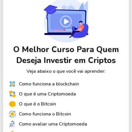
maior controle sobre a custódia.
Dependendo da criptomoeda e da rede, também
podem existir outras formas de aquisição, como
mineração, staking ou participação em atividades do
ecossistema. No entanto, essas alternativas
O Melhor Curso Para Quem
geralmente exigem conhecimento técnico,
equipamentos específicos ou envolvem níveis mais
Deseja Investir em Criptos
elevados de risco.
Veja abaixo o que você vai aprender:
Como funciona a blockchain
O que é uma Criptomoeda
O que é o Bitcoin
Como funciona o Bitcoin
Como avaliar uma Criptomoeda