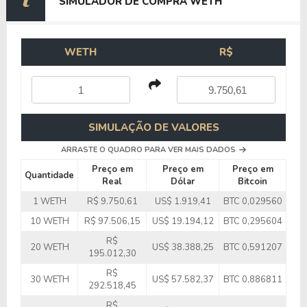
SIMULADOR DE COMPRA WETH
WETH
R$
SIMULAÇÃO DE VALORES
ARRASTE O QUADRO PARA VER MAIS DADOS
Preço em
Preço em
Preço em
Quantidade
Real
Dólar
Bitcoin
1 WETH
R$ 9.750,61
US$ 1.919,41
BTC 0,029560
10 WETH
R$ 97.506,15
US$ 19.194,12
BTC 0,295604
R$
20 WETH
US$ 38.388,25
BTC 0,591207
195.012,30
R$
30 WETH
US$ 57.582,37
BTC 0,886811
292.518,45
R$