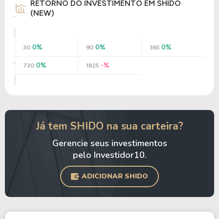
RETORNO DO INVESTIMENTO EM SHIDO
(NEW)
0%
0%
0%
30
90
365
0%
-%
730
1825
Já tem SHIDO na sua carteira?
Gerencie seus investimentos
pelo Investidor10.
ADICIONAR SHIDO