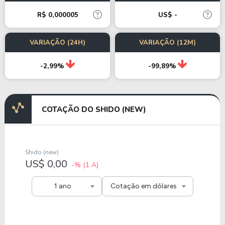
R$ 0,000005
US$ -
VARIAÇÃO (24H)
VARIAÇÃO (12M)
-2,99%
-99,89%
COTAÇÃO DO SHIDO (NEW)
Shido (new)
US$ 0,00
-%
(1 A)
1 ano
Cotação em dólares