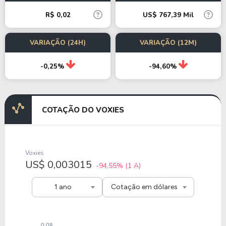
R$ 0,02
US$ 767,39 Mil
VARIAÇÃO (24H)
VARIAÇÃO (12M)
-0,25%
-94,60%
COTAÇÃO DO VOXIES
Voxies
US$ 0,003015
-94,55%
(1 A)
1 ano
Cotação em dólares