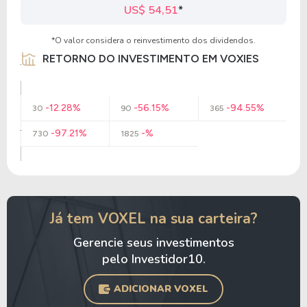
US$ 54,51
*
*O valor considera o reinvestimento dos dividendos.
RETORNO DO INVESTIMENTO EM VOXIES
-12.28%
-56.15%
-94.55%
30
90
365
-97.21%
-%
730
1825
Já tem VOXEL na sua carteira?
Gerencie seus investimentos
pelo Investidor10.
ADICIONAR VOXEL