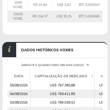
1000
R$ 15,44
US$ 3,02
BTC 0,000047
VOXEL
10000
R$ 154,37
US$ 30,15
BTC 0,000465
VOXEL
DADOS HISTÓRICOS VOXIES
ARRASTE O QUADRO PARA VER MAIS DADOS
DATA
CAPITALIZAÇÃO DE MERCADO
VOL
05/08/2026
US$ 767.385,88
US$ 8.
04/08/2026
US$ 769.411,89
US$ 9.
03/08/2026
US$ 784.038,53
US$ 3.