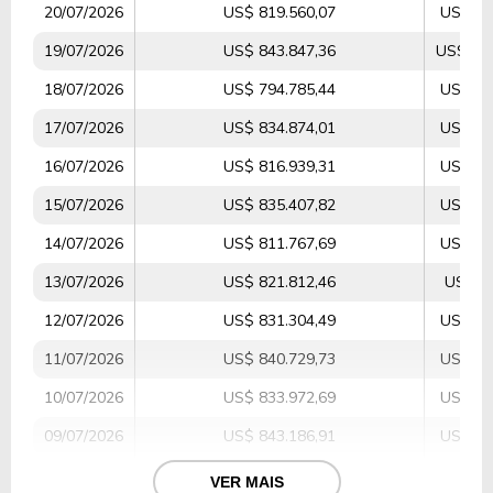
20/07/2026
US$ 819.560,07
US$ 53
19/07/2026
US$ 843.847,36
US$ 119
18/07/2026
US$ 794.785,44
US$ 12
17/07/2026
US$ 834.874,01
US$ 18
16/07/2026
US$ 816.939,31
US$ 10
15/07/2026
US$ 835.407,82
US$ 29
14/07/2026
US$ 811.767,69
US$ 24
13/07/2026
US$ 821.812,46
US$ 9.
12/07/2026
US$ 831.304,49
US$ 13
11/07/2026
US$ 840.729,73
US$ 15
10/07/2026
US$ 833.972,69
US$ 28
09/07/2026
US$ 843.186,91
US$ 27
08/07/2026
US$ 848.680,23
US$ 39
VER MAIS