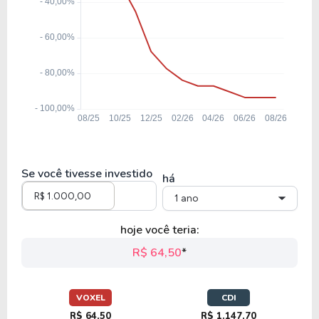
Se você tivesse investido
há
1 ano
hoje você teria:
R$ 64,50
*
VOXEL
CDI
R$ 64,50
R$ 1.147,70