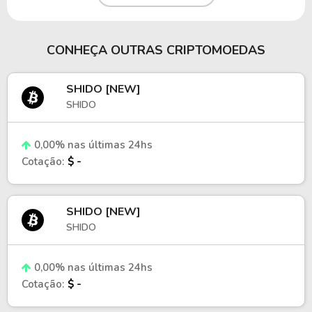
07/07/2026
US$ 874.751,49
US$ 87
06/07/2026
US$ 998.526,59
US$ 253
CONHEÇA OUTRAS CRIPTOMOEDAS
05/07/2026
US$ 893.375,73
US$ 18
SHIDO [NEW]
SHIDO
0,00% nas últimas 24hs
Cotação:
$ -
SHIDO [NEW]
SHIDO
0,00% nas últimas 24hs
Cotação:
$ -