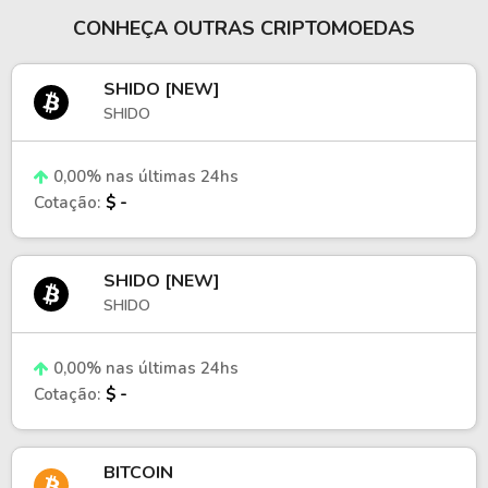
07/07/2026
US$ 15.379.636,40
US$ 87
CONHEÇA OUTRAS CRIPTOMOEDAS
06/07/2026
US$ 17.485.451,53
US$ 139
SHIDO [NEW]
SHIDO
0,00% nas últimas 24hs
Cotação:
$ -
SHIDO [NEW]
SHIDO
0,00% nas últimas 24hs
Cotação:
$ -
BITCOIN