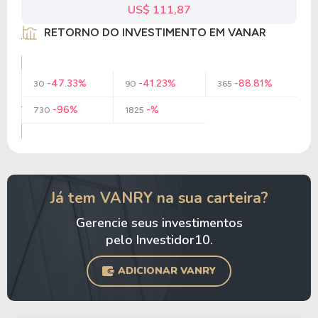
US$ 111,87
RETORNO DO INVESTIMENTO EM VANAR
-47.33%
-41.23%
-88.81%
30
90
365
-96%
-%
730
1825
Já tem VANRY na sua carteira?
Gerencie seus investimentos
pelo Investidor10.
ADICIONAR VANRY