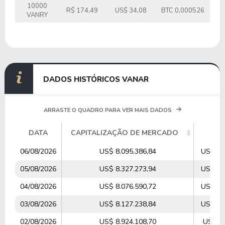
10000
R$ 174,49
US$ 34,08
BTC 0,000526
VANRY
DADOS HISTÓRICOS VANAR
ARRASTE O QUADRO PARA VER MAIS DADOS
DATA
CAPITALIZAÇÃO DE MERCADO
VO
06/08/2026
US$ 8.095.386,84
US$ 23
05/08/2026
US$ 8.327.273,94
US$ 24
04/08/2026
US$ 8.076.590,72
US$ 23
03/08/2026
US$ 8.127.238,84
US$ 17
02/08/2026
US$ 8.924.108,70
US$ 3.