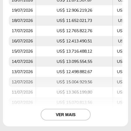
20/07/2026
US$ 11.872.307,67
US$ 9.
19/07/2026
US$ 12.906.219,26
US$ 31
18/07/2026
US$ 11.652.021,73
US$ 8.
17/07/2026
US$ 12.765.822,76
US$ 20
16/07/2026
US$ 12.413.490,51
US$ 8.
15/07/2026
US$ 13.716.488,12
US$ 30
14/07/2026
US$ 13.095.554,55
US$ 24
13/07/2026
US$ 12.498.882,67
US$ 16
12/07/2026
US$ 15.004.929,56
US$ 44
11/07/2026
US$ 13.365.199,80
US$ 17
10/07/2026
US$ 15.070.813,56
US$ 24
09/07/2026
US$ 16.212.691,33
US$ 55
VER MAIS
08/07/2026
US$ 16.851.760,13
US$ 56