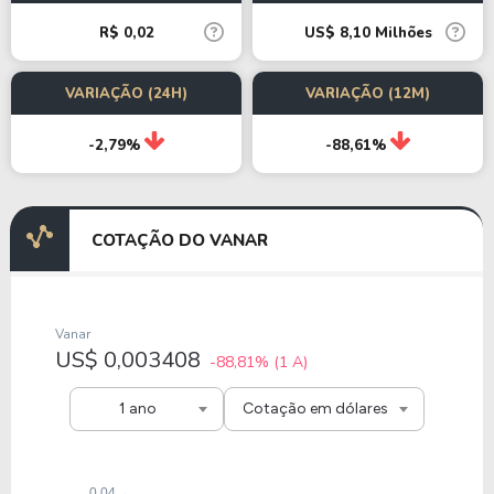
R$ 0,02
US$ 8,10 Milhões
VARIAÇÃO (24H)
VARIAÇÃO (12M)
-2,79%
-88,61%
COTAÇÃO DO VANAR
Vanar
US$ 0,003408
-88,81%
(1 A)
1 ano
Cotação em dólares