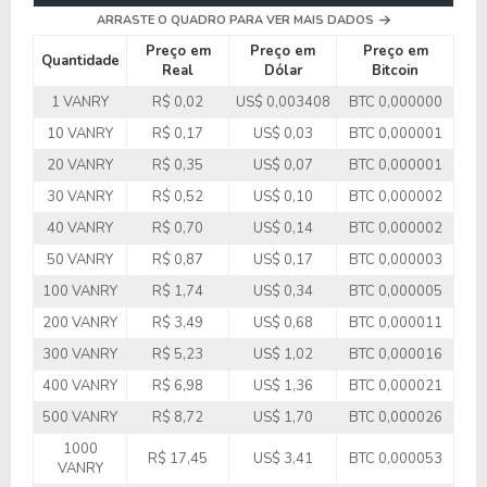
ARRASTE O QUADRO PARA VER MAIS DADOS
Preço em
Preço em
Preço em
Quantidade
Real
Dólar
Bitcoin
1 VANRY
R$ 0,02
US$ 0,003408
BTC 0,000000
10 VANRY
R$ 0,17
US$ 0,03
BTC 0,000001
20 VANRY
R$ 0,35
US$ 0,07
BTC 0,000001
30 VANRY
R$ 0,52
US$ 0,10
BTC 0,000002
40 VANRY
R$ 0,70
US$ 0,14
BTC 0,000002
50 VANRY
R$ 0,87
US$ 0,17
BTC 0,000003
100 VANRY
R$ 1,74
US$ 0,34
BTC 0,000005
200 VANRY
R$ 3,49
US$ 0,68
BTC 0,000011
300 VANRY
R$ 5,23
US$ 1,02
BTC 0,000016
400 VANRY
R$ 6,98
US$ 1,36
BTC 0,000021
500 VANRY
R$ 8,72
US$ 1,70
BTC 0,000026
1000
R$ 17,45
US$ 3,41
BTC 0,000053
VANRY