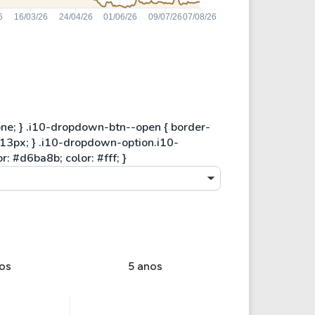
os
5 anos