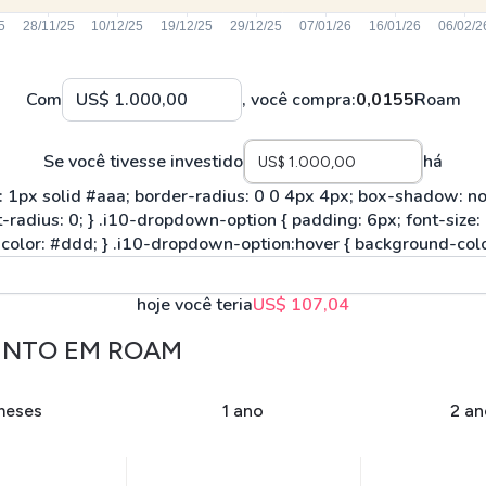
Com
, você compra:
0,0155
Roam
Se você tivesse investido
há
hoje você teria
US$ 107,04
ENTO EM ROAM
meses
1 ano
2 an