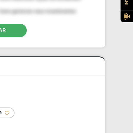
Como gerenciar seus investimentos
AR
R