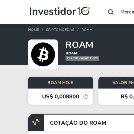
Merc
HOME
CRIPTOMOEDAS
ROAM
ROAM
ROAM
CLASSIFICAÇÃO #1500
Assuntos do momento
Índice
Ação
Ibovespa
Petrobras
ROAM HOJE
VALOR EM
US$ 0,008800
R$ 0
Ações
FIIs
Taesa
XPML11
Itausa
RECR11
COTAÇÃO DO ROAM
Ambev
HGLG11