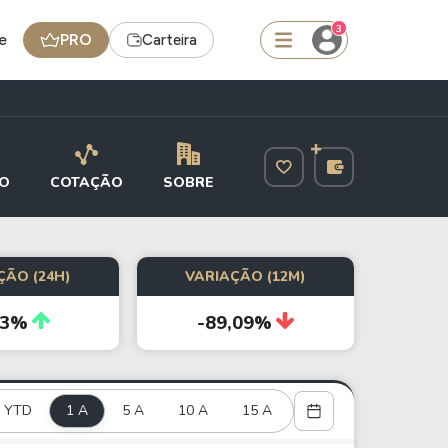
3
e
PRO
Carteira
squisar
O
COTAÇÃO
SOBRE
Ferramenta
Dividendos
ÇÃO (24H)
VARIAÇÃO (12M)
73%
-89,09%
edas
Ideias
Agenda de Dividendos
Radar do Dividendo Inteligente
YTD
1 A
5 A
10 A
15 A
oin - BNB
Carteiras Recomendadas