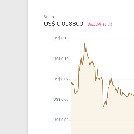
Weg
XPLG11
Klabin
KNRI11
Roam
Petrobrás
KNCR11
US$ 0,008800
-89,30%
(1 A)
Ver todos
Ver todos