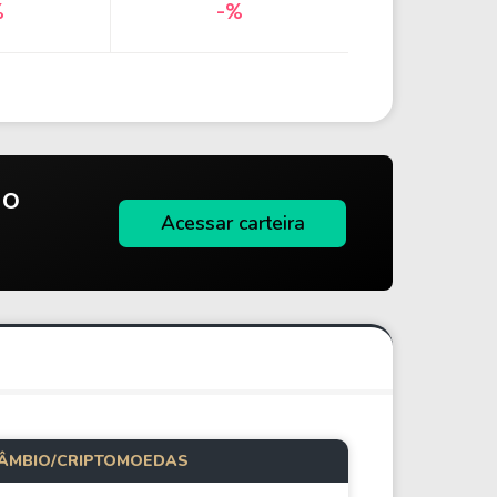
%
-%
do
Acessar carteira
ÂMBIO/CRIPTOMOEDAS