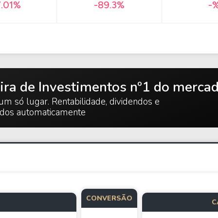
7.01%
-89.3%
-
ira de Investimentos nº1 do merca
um só lugar. Rentabilidade, dividendos e
ados automaticamente
CONVERSÃO
C