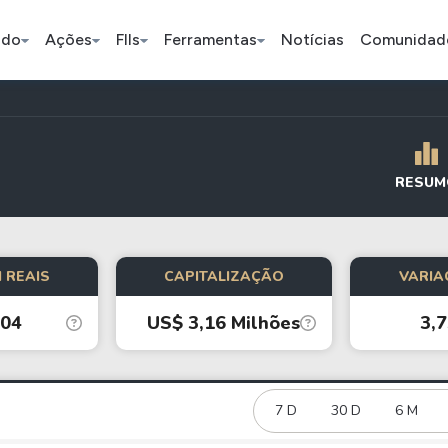
ado
Ações
FIIs
Ferramentas
Notícias
Comunidad
Pe
RESUM
Ação
BDR
FII
Bradesco
JBS
TRXF11
 REAIS
CAPITALIZAÇÃO
VARIA
,04
US$ 3,16 Milhões
3,
ETFs
Stocks
Criptomo
BOVA11
Tesla
Bitcoin
IVVB11
Apple
Ethereum
7 D
30 D
6 M
SMAL11
Amazon
Binance C