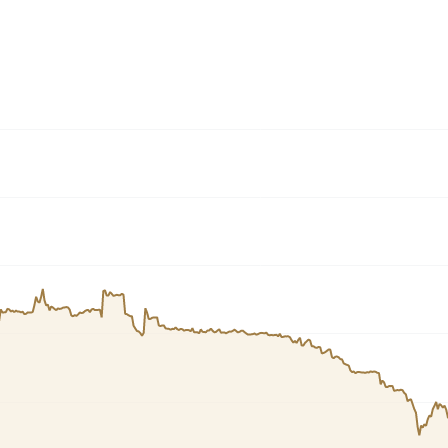
HASH11
Google
Dogecoin
GOLD11
Meta
Solana
XINA11
Coca-Cola
Cardano
Ver todos
Ver todos
Ver todos