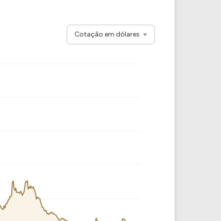
Comparador de Ativos
As Ações Mais Buscadas
Guia do Iniciante
Cotação em dólares