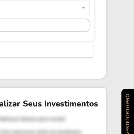
INVESTIDOR10 PRO
alizar Seus Investimentos
Melhores Setores para investir
Como selecionar ações de dividendos