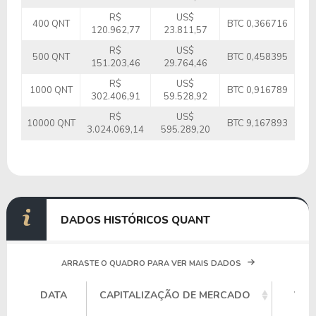
R$
US$
400 QNT
BTC 0,366716
120.962,77
23.811,57
R$
US$
500 QNT
BTC 0,458395
151.203,46
29.764,46
R$
US$
1000 QNT
BTC 0,916789
302.406,91
59.528,92
R$
US$
10000 QNT
BTC 9,167893
3.024.069,14
595.289,20
DADOS HISTÓRICOS QUANT
ARRASTE O QUADRO PARA VER MAIS DADOS
DATA
CAPITALIZAÇÃO DE MERCADO
VOL