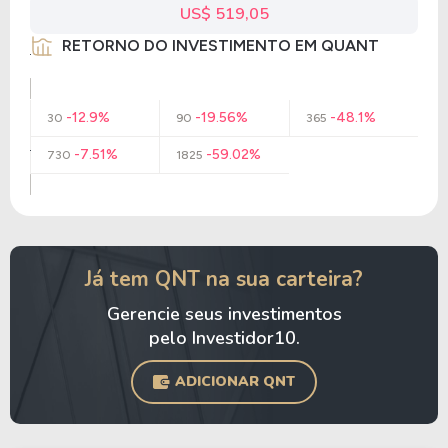
US$ 519,05
RETORNO DO INVESTIMENTO EM QUANT
-12.9%
-19.56%
-48.1%
30
90
365
-7.51%
-59.02%
730
1825
Já tem QNT na sua carteira?
Gerencie seus investimentos
pelo Investidor10.
ADICIONAR QNT