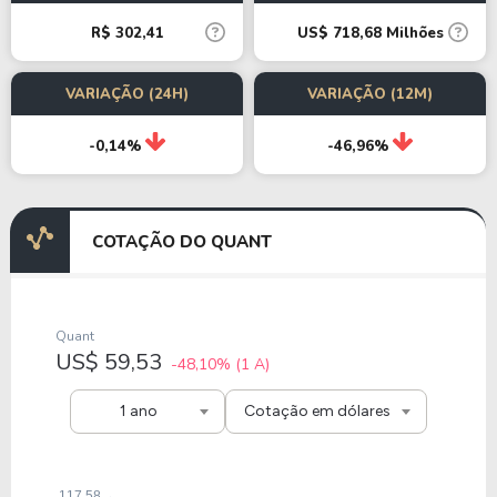
R$ 302,41
US$ 718,68 Milhões
VARIAÇÃO (24H)
VARIAÇÃO (12M)
-0,14%
-46,96%
COTAÇÃO DO QUANT
Quant
US$ 59,53
-48,10%
(1 A)
1 ano
Cotação em dólares