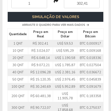
SIMULAÇÃO DE VALORES
ARRASTE O QUADRO PARA VER MAIS DADOS
Preço em
Preço em
Preço em
Quantidade
Real
Dólar
Bitcoin
1 QNT
R$ 302,41
US$ 59,53
BTC 0,000917
10 QNT
R$ 3.024,07
US$ 595,29
BTC 0,009168
20 QNT
R$ 6.048,14
US$ 1.190,58
BTC 0,018336
30 QNT
R$ 9.072,21
US$ 1.785,87
BTC 0,027504
40 QNT
R$ 12.096,28
US$ 2.381,16
BTC 0,036672
50 QNT
R$ 15.120,35
US$ 2.976,45
BTC 0,045839
100 QNT
R$ 30.240,69
US$ 5.952,89
BTC 0,091679
US$
200 QNT
R$ 60.481,38
BTC 0,183358
11.905,78
US$
300 QNT
R$ 90.722,07
BTC 0,275037
17.858,68