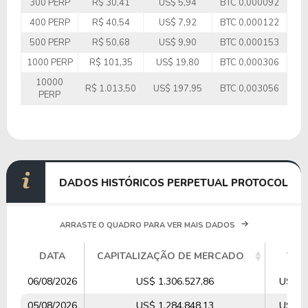
300 PERP
R$ 30,41
US$ 5,94
BTC 0,000092
400 PERP
R$ 40,54
US$ 7,92
BTC 0,000122
500 PERP
R$ 50,68
US$ 9,90
BTC 0,000153
1000 PERP
R$ 101,35
US$ 19,80
BTC 0,000306
10000
R$ 1.013,50
US$ 197,95
BTC 0,003056
PERP
DADOS HISTÓRICOS PERPETUAL PROTOCOL
ARRASTE O QUADRO PARA VER MAIS DADOS
DATA
CAPITALIZAÇÃO DE MERCADO
VOL
06/08/2026
US$ 1.306.527,86
US$ 4
05/08/2026
US$ 1.284.848,13
US$ 4