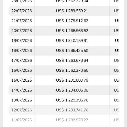
23/07/2026
US$ 1.362.229,04
US$ 20
22/07/2026
US$ 1.283.559,21
US$ 17
21/07/2026
US$ 1.279.912,62
US$ 7
20/07/2026
US$ 1.268.966,52
US$ 12
19/07/2026
US$ 1.340.159,91
US$ 5
18/07/2026
US$ 1.286.435,50
US$ 5
17/07/2026
US$ 1.263.678,84
US$ 14
16/07/2026
US$ 1.362.270,65
US$ 25
15/07/2026
US$ 1.231.803,79
US$ 14
14/07/2026
US$ 1.234.005,08
US$ 14
13/07/2026
US$ 1.229.396,76
US$ 12
12/07/2026
US$ 1.233.741,76
US$ 20
11/07/2026
US$ 1.292.978,27
US$ 14