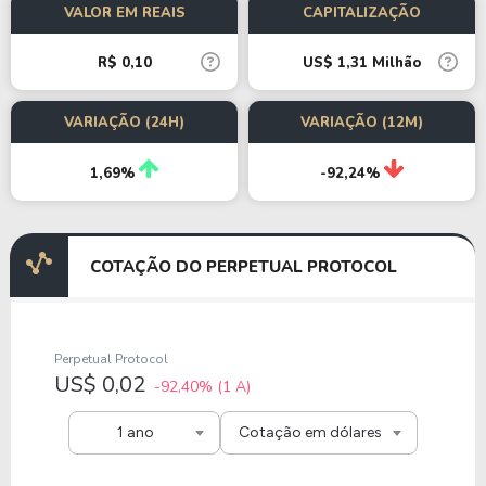
VALOR EM REAIS
CAPITALIZAÇÃO
R$ 0,10
US$ 1,31 Milhão
VARIAÇÃO (24H)
VARIAÇÃO (12M)
1,69%
-92,24%
COTAÇÃO DO PERPETUAL PROTOCOL
Perpetual Protocol
US$ 0,02
-92,40%
(1 A)
1 ano
Cotação em dólares