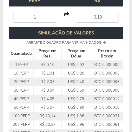
PERP
R$
SIMULAÇÃO DE VALORES
ARRASTE O QUADRO PARA VER MAIS DADOS
Preço em
Preço em
Preço em
Quantidade
Real
Dólar
Bitcoin
1 PERP
R$ 0,10
US$ 0,02
BTC 0,000000
10 PERP
R$ 1,01
US$ 0,20
BTC 0,000003
20 PERP
R$ 2,03
US$ 0,40
BTC 0,000006
30 PERP
R$ 3,04
US$ 0,59
BTC 0,000009
40 PERP
R$ 4,05
US$ 0,79
BTC 0,000012
50 PERP
R$ 5,07
US$ 0,99
BTC 0,000015
100 PERP
R$ 10,14
US$ 1,98
BTC 0,000031
200 PERP
R$ 20,27
US$ 3,96
BTC 0,000061