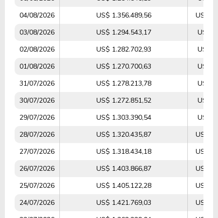
04/08/2026
US$ 1.356.489,56
US$ 12
03/08/2026
US$ 1.294.543,17
US$ 4
02/08/2026
US$ 1.282.702,93
US$ 8
01/08/2026
US$ 1.270.700,63
US$ 3
31/07/2026
US$ 1.278.213,78
US$ 4
30/07/2026
US$ 1.272.851,52
US$ 5
29/07/2026
US$ 1.303.390,54
US$ 5
28/07/2026
US$ 1.320.435,87
US$ 10
27/07/2026
US$ 1.318.434,18
US$ 10
26/07/2026
US$ 1.403.866,87
US$ 12
25/07/2026
US$ 1.405.122,28
US$ 13
24/07/2026
US$ 1.421.769,03
US$ 28