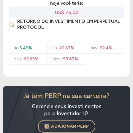
hoje você teria:
US$ 76,02
RETORNO DO INVESTIMENTO EM PERPETUAL
PROTOCOL
5.49%
-22.67%
-92.4%
30
90
365
-95.85%
-99.87%
730
1825
Já tem PERP na sua carteira?
Gerencie seus investimentos
pelo Investidor10.
ADICIONAR PERP