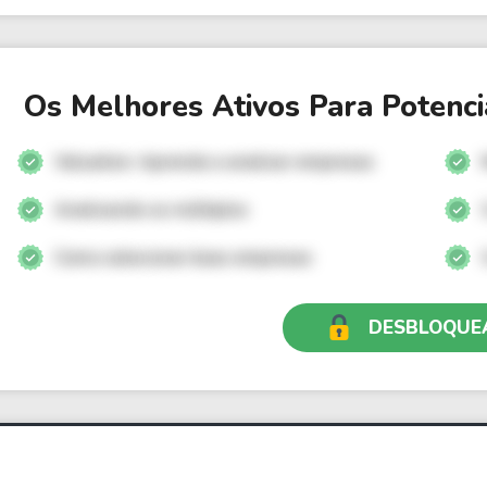
Os Melhores Ativos Para Potenci
Valuation: Aprenda a analisar empresas
Analisando os múltiplos
Como selecionar boas empresas
DESBLOQUE