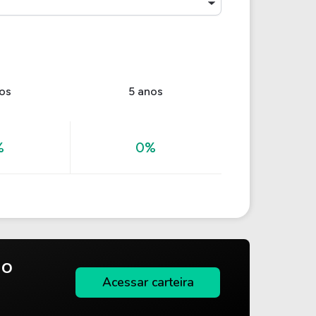
os
5 anos
%
0%
do
Acessar carteira