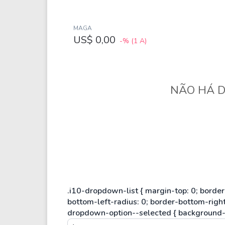
Weg
XPLG11
Klabin
KNRI11
MAGA
Petrobrás
KNCR11
US$ 0,00
-%
(1 A)
Ver todos
Ver todos
NÃO HÁ D