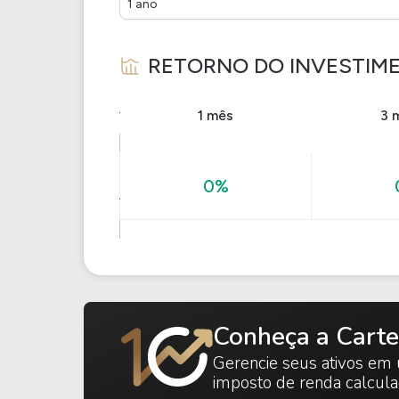
1 ano
RETORNO DO INVESTIM
1 mês
3 
0%
Conheça a Carte
Gerencie seus ativos em 
imposto de renda calcul