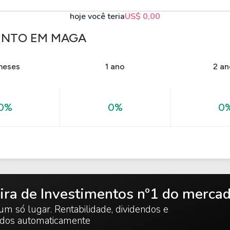
hoje você teria
US$ 0,00
ENTO EM MAGA
meses
1 ano
2 an
0%
0%
0
ira de Investimentos nº1 do merca
um só lugar. Rentabilidade, dividendos e
ados automaticamente