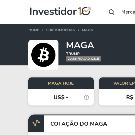
Merc
HOME
CRIPTOMOEDAS
MAGA
MAGA
TRUMP
CLASSIFICAÇÃO #24145
Assuntos do momento
Índice
Ação
Ibovespa
Petrobras
MAGA HOJE
VALOR EM
US$ -
R$ 
Ações
FIIs
Taesa
XPML11
Itausa
RECR11
COTAÇÃO DO MAGA
Ambev
HGLG11