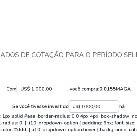
HASH11
Google
Dogecoin
GOLD11
Meta
Solana
XINA11
Coca-Cola
Cardano
Ver todos
Ver todos
Ver todos
ADOS DE COTAÇÃO PARA O PERÍODO SE
Com
, você compra:
0,0155
MAGA
Se você tivesse investido
há