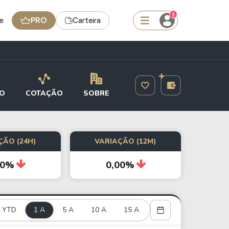
3
e
PRO
Carteira
squisar
O
COTAÇÃO
SOBRE
Ferramenta
Dividendos
ÇÃO (24H)
VARIAÇÃO (12M)
00%
0,00%
edas
Ideias
Agenda de Dividendos
Radar do Dividendo Inteligente
YTD
1 A
5 A
10 A
15 A
oin - BNB
Carteiras Recomendadas