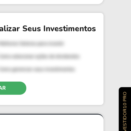
alizar Seus Investimentos
Melhores Setores para investir
Como selecionar ações de dividendos
Como gerenciar seus investimentos
AR
INVESTIDOR10 PRO