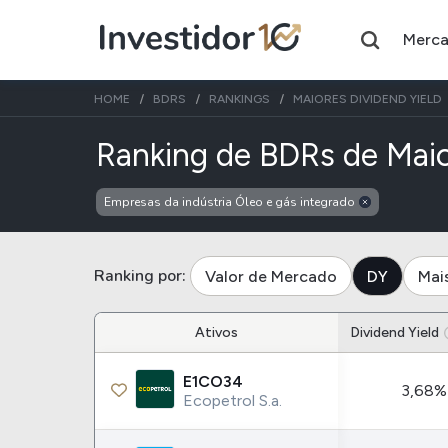
Merc
HOME
BDRS
RANKINGS
MAIORES DIVIDEND YIELD
Ranking de BDRs de Maio
Empresas da indústria Óleo e gás integrado
Assuntos do momento
Índice
Ação
Ibovespa
Petrobras
Ranking por:
Valor de Mercado
DY
Mai
Ações
FIIs
Ativos
Dividend Yield
Taesa
XPML11
E1CO34
3,68%
Itausa
RECR11
Ecopetrol S.a.
Ambev
HGLG11