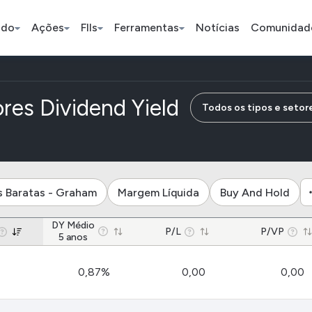
ado
Ações
FIIs
Ferramentas
Notícias
Comunidad
Pe
de empresas d
res Dividend Yield
Todos os tipos e setor
Ação
BDR
FII
Bradesco
JBS
TRXF11
s Baratas - Graham
Margem Líquida
Buy And Hold
ETFs
DY Médio
Stocks
Criptomo
P/L
P/VP
5 anos
BOVA11
Tesla
Bitcoin
0,87%
0,00
0,00
IVVB11
Apple
Ethereum
SMAL11
Amazon
Binance C