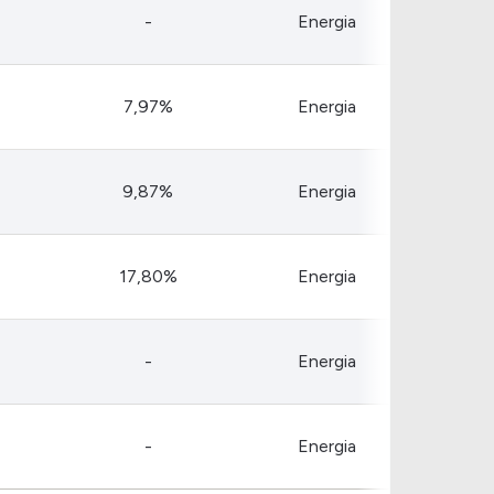
Comparador de Ativos
-
Energia
As Ações Mais Buscadas
Guia do Iniciante
7,97%
Energia
9,87%
Energia
17,80%
Energia
-
Energia
-
Energia