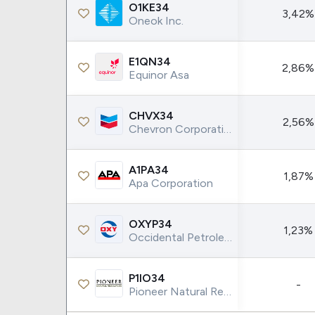
Weg
XPLG11
O1KE34
3,42%
Oneok Inc.
Klabin
KNRI11
Petrobrás
KNCR11
E1QN34
2,86%
Ver todos
Ver todos
Equinor Asa
CHVX34
2,56%
Chevron Corporation
A1PA34
1,87%
Apa Corporation
OXYP34
1,23%
Occidental Petroleum Corp.
P1IO34
-
Pioneer Natural Resources Co.