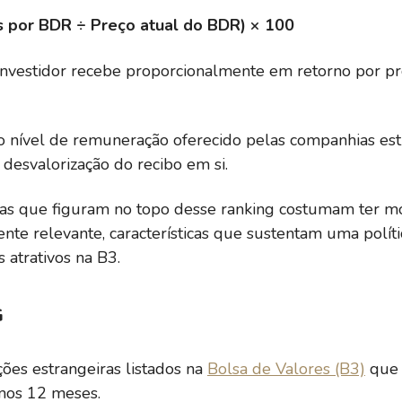
s por BDR ÷ Preço atual do BDR) × 100
investidor recebe proporcionalmente em retorno por pro
 o nível de remuneração oferecido pelas companhias es
 desvalorização do recibo em si.
as que figuram no topo desse ranking costumam ter mo
te relevante, características que sustentam uma polític
atrativos na B3.
G
ções estrangeiras listados na
Bolsa de Valores (B3)
que 
mos 12 meses.