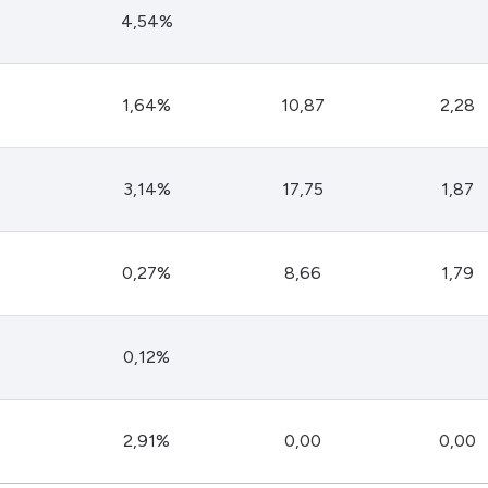
HASH11
Google
Dogecoin
4,54%
GOLD11
Meta
Solana
XINA11
Coca-Cola
Cardano
1,64%
10,87
2,28
Ver todos
Ver todos
Ver todos
3,14%
17,75
1,87
0,27%
8,66
1,79
0,12%
2,91%
0,00
0,00