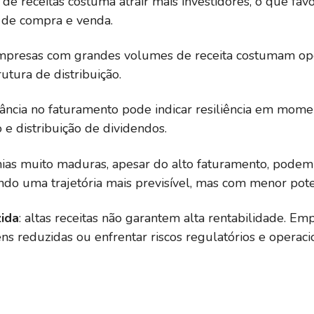
 de receitas costuma atrair mais investidores, o que fa
s de compra e venda.
empresas com grandes volumes de receita costumam ope
rutura de distribuição.
stância no faturamento pode indicar resiliência em mome
o e distribuição de dividendos.
ias muito maduras, apesar do alto faturamento, podem 
do uma trajetória mais previsível, mas com menor poten
zida
: altas receitas não garantem alta rentabilidade. 
 reduzidas ou enfrentar riscos regulatórios e opera