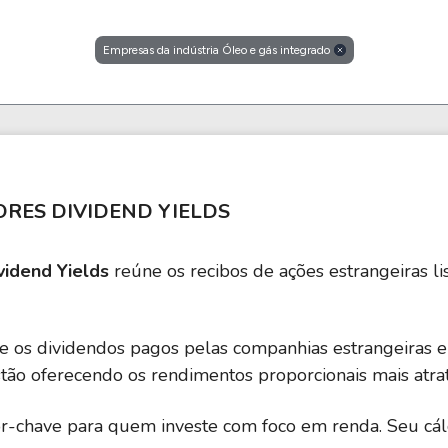
Empresas da indústria Óleo e gás integrado
RES DIVIDEND YIELDS
idend Yields
reúne os recibos de ações estrangeiras l
re os dividendos pagos pelas companhias estrangeiras 
estão oferecendo os rendimentos proporcionais mais atrati
r-chave para quem investe com foco em renda. Seu cál