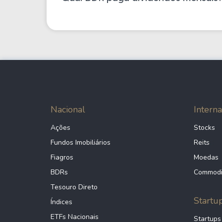
Nacional
Interna
Ações
Stocks
Fundos Imobiliários
Reits
Fiagros
Moedas
BDRs
Commodi
Tesouro Direto
Startu
Índices
ETFs Nacionais
Startups