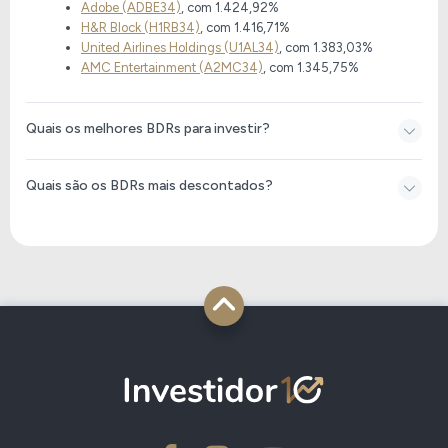
Adobe (ADBE34)
, com 1.424,92%
H&R Block (H1RB34)
, com 1.416,71%
United Airlines Holdings (U1AL34)
, com 1.383,03%
AMC Entertainment (A2MC34)
, com 1.345,75%
Quais os melhores BDRs para investir?
Quais são os BDRs mais descontados?