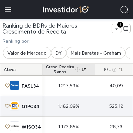
Ranking de BDRs de Maiores
1
de empresas da indústria 
Crescimento de Receita
Ranking por:
Valor de Mercado
DY
Mais Baratas - Graham
M
Cresc. Receita
Ativos
P/L
5 anos
1.217,59%
40,09
FASL34
1.182,09%
525,12
G1PC34
1.173,65%
26,73
W1SO34