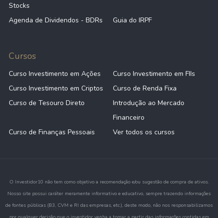
Stocks
Agenda de Dividendos - BDRs
Guia do IRPF
Cursos
Curso Investimento em Ações
Curso Investimento em FIIs
Curso Investimento em Criptos
Curso de Renda Fixa
Curso de Tesouro Direto
Introdução ao Mercado
Financeiro
Curso de Finanças Pessoais
Ver todos os cursos
O Investidor10 não tem como objetivo a recomendação e/ou sugestão de compra de ativos.
Nosso site possui caráter meramente informativo e educativo, sempre trazendo informações
de fontes públicas (B3, CVM e RI das empresas, etc.), deste modo, não nos responsabilizamos
por qualquer decisão que o investidor venha a tomar a partir das informações contidas em