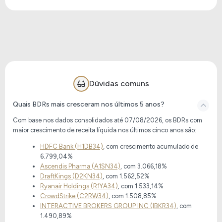
Dúvidas comuns
Quais BDRs mais cresceram nos últimos 5 anos?
Com base nos dados consolidados até 07/08/2026, os BDRs com
maior crescimento de receita líquida nos últimos cinco anos são:
HDFC Bank (H1DB34)
, com crescimento acumulado de
6.799,04%
Ascendis Pharma (A1SN34)
, com 3.066,18%
DraftKings (D2KN34)
, com 1.562,52%
Ryanair Holdings (R1YA34)
, com 1.533,14%
CrowdStrike (C2RW34)
, com 1.508,85%
INTERACTIVE BROKERS GROUP INC (IBKR34)
, com
1.490,89%