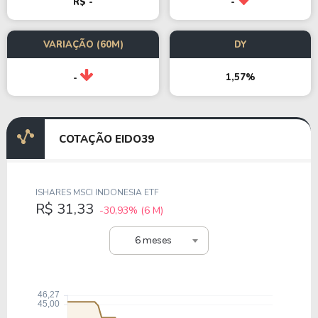
R$ -
-
VARIAÇÃO (60M)
DY
1,57%
-
COTAÇÃO EIDO39
ISHARES MSCI INDONESIA ETF
R$ 31,33
-30,93%
(6 M)
6 meses