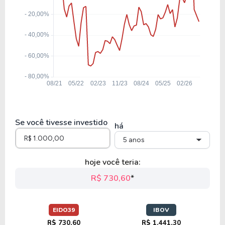
Se você tivesse investido
há
5 anos
hoje você teria:
R$ 730,60
*
EIDO39
IBOV
R$ 730,60
R$ 1.441,30