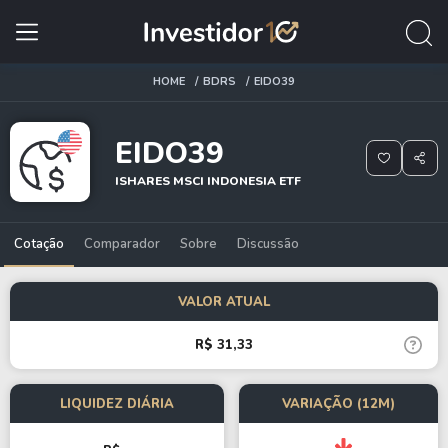
HOME
BDRS
EIDO39
EIDO39
ISHARES MSCI INDONESIA ETF
Cotação
Comparador
Sobre
Discussão
VALOR ATUAL
R$ 31,33
LIQUIDEZ DIÁRIA
VARIAÇÃO (12M)