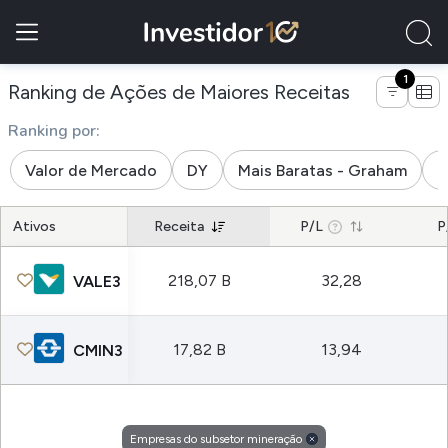
1
de empresa
Ranking de Ações de Maiores Receitas
Ranking por:
Valor de Mercado
DY
Mais Baratas - Graham
M
Ativos
Receita
P/L
P
218,07 B
32,28
VALE3
17,82 B
13,94
CMIN3
Empresas do subsetor mineração