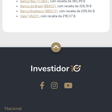
Banco Itaú (ITUB4)
, com receita de
385,99 B
Banco do Brasil (BBAS3)
, com receita de
326,19 B
Banco Bradesco (BBDC3)
, com receita de
299,94 B
Vale (VALE3)
, com receita de
218,07 B
Nacional