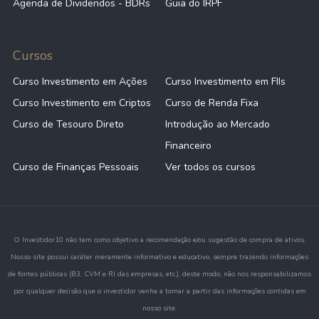
Agenda de Dividendos - BDRs
Guia do IRPF
Cursos
Curso Investimento em Ações
Curso Investimento em FIIs
Curso Investimento em Criptos
Curso de Renda Fixa
Curso de Tesouro Direto
Introdução ao Mercado
Financeiro
Curso de Finanças Pessoais
Ver todos os cursos
O Investidor10 não tem como objetivo a recomendação e/ou sugestão de compra de ativos.
Nosso site possui caráter meramente informativo e educativo, sempre trazendo informações
de fontes públicas (B3, CVM e RI das empresas, etc.), deste modo, não nos responsabilizamos
por qualquer decisão que o investidor venha a tomar a partir das informações contidas em
nosso site.