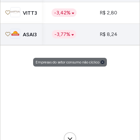
-3,42%
R$ 2,80
VITT3
-3,77%
R$ 8,24
ASAI3
Empresas do setor consumo não cíclico