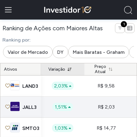
1
de empresas
Ranking de Ações com Maiores Altas
Ranking por:
Valor de Mercado
DY
Mais Baratas - Graham
M
Preço
Ativos
Variação
Atual
2,03%
R$ 9,58
LAND3
1,51%
R$ 2,03
JALL3
1,03%
R$ 14,77
SMTO3