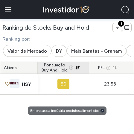
1
de empresas da i
Ranking de Stocks Buy and Hold
Ranking por:
Valor de Mercado
DY
Mais Baratas - Graham
M
Pontuação
Ativos
P/L
Buy And Hold
60
23,53
HSY
Empresas da indústria produtos alimentícios