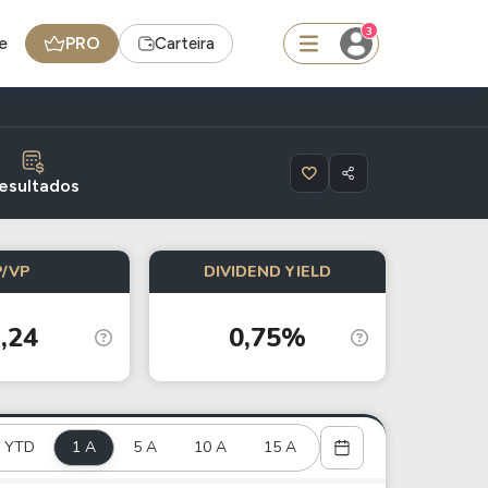
3
e
PRO
Carteira
squisar
esultados
Ferramenta
P/VP
DIVIDEND YIELD
Dividendos
,24
0,75%
edas
Ideias
Agenda de Dividendos
Radar do Dividendo Inteligente
YTD
1 A
5 A
10 A
15 A
oin - BNB
Carteiras Recomendadas