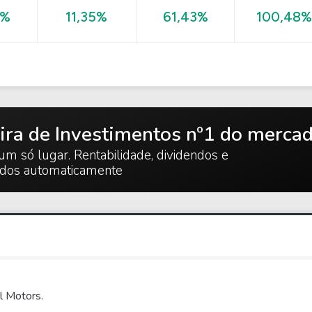
100,48%
8%
11,35%
61,43%
ira de Investimentos nº1 do merca
um só lugar. Rentabilidade, dividendos e
ados automaticamente
l Motors.