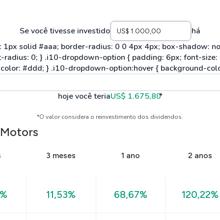
Se você tivesse investido
há
hoje você teria
US$ 1.675,80
*
*O valor considera o reinvestimento dos dividendos.
 Motors
s
3 meses
1 ano
2 anos
8%
11,53%
68,67%
120,22%