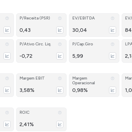
P/Receita (PSR)
EV/EBITDA
EV
0,43
30,04
84
P/Ativo Circ. Liq.
P/Cap.Giro
LP
-0,72
5,99
2,
Margem EBIT
Margem
Mar
Operacional
3,58%
0,98%
1,
ROIC
2,41%