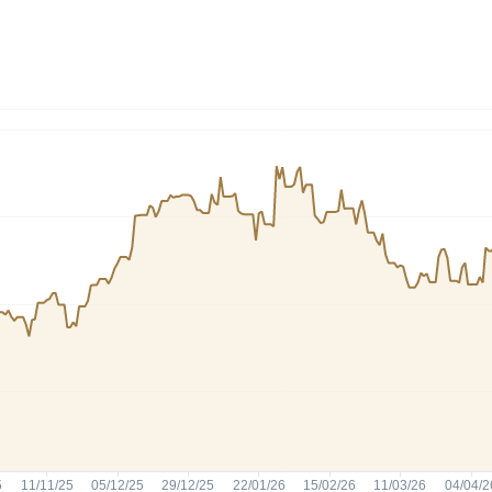
HASH11
Google
Dogecoin
GOLD11
Meta
Solana
XINA11
Coca-Cola
Cardano
Ver todos
Ver todos
Ver todos