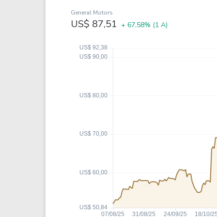
Weg
XPLG11
General Motors
Klabin
KNRI11
US$ 87,51
+ 67,58%
(1 A)
Petrobrás
KNCR11
Ver todos
Ver todos