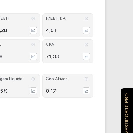
/EBIT
P/EBITDA
,28
4,51
A
VPA
18
71,03
gem Líquida
Giro Ativos
05%
0,17
INVESTIDOR10 PRO