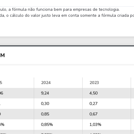
lculo, a fórmula não funciona bem para empresas de tecnologia.
 o cálculo do valor justo leva em conta somente a fórmula criada por
GM
5
2024
2023
06
9,24
4,50
1
0,30
0,27
0
0,85
0,67
6%
0,85%
1,03%