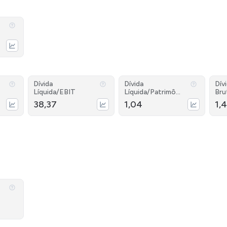
Dívida
Dívida
Dív
Líquida/EBIT
Líquida/Patrimôni
Bru
o
38,37
1,04
1,