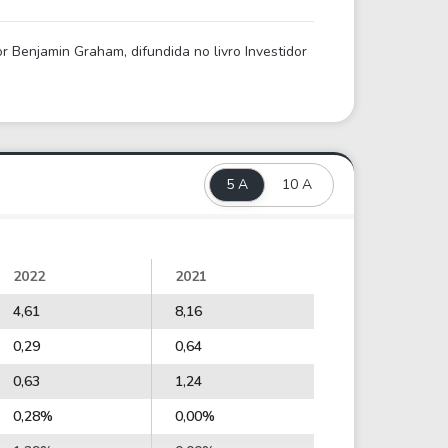
 Benjamin Graham, difundida no livro Investidor
5 A
10 A
2022
2021
4,61
8,16
0,29
0,64
0,63
1,24
0,28%
0,00%