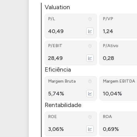
Valuation
P/L
P/VP
40,49
1,24
P/EBIT
P/Ativo
28,49
0,28
Eficiência
Margem Bruta
Margem EBITDA
5,74%
10,04%
Rentabilidade
ROE
ROA
3,06%
0,69%