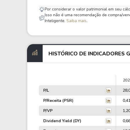
Por considerar o valor patrimonial em seu cá
Isso não é uma recomendação de compra/venda,
Inteligente.
Saiba mais
.
HISTÓRICO DE INDICADORES 
202
P/L
28,
P/Receita (PSR)
0,4
P/VP
1,2
Dividend Yield (DY)
0,6