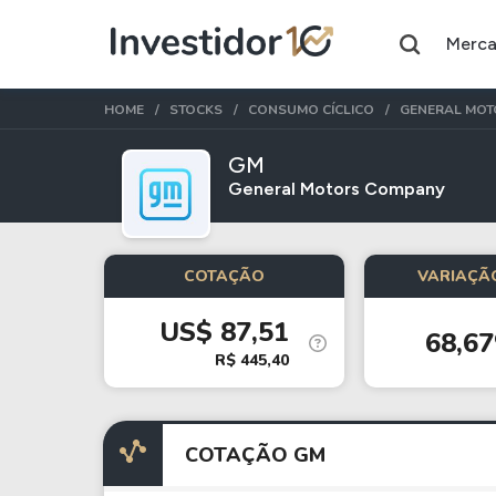
Merc
HOME
STOCKS
CONSUMO CÍCLICO
GENERAL MOT
GM
General Motors Company
Assuntos do momento
Índice
Ação
COTAÇÃO
VARIAÇÃO
Ibovespa
Petrobras
US$ 87,51
68,6
Ações
FIIs
R$ 445,40
Taesa
XPML11
Itausa
RECR11
COTAÇÃO GM
Ambev
HGLG11