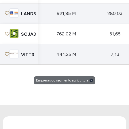
921,85 M
280,03
LAND3
762,02 M
31,65
SOJA3
441,25 M
7,13
VITT3
Empresas do segmento agricultura