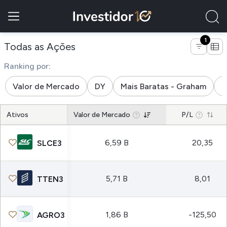
1
de empresas do segmento agricul
Todas as Ações
Ranking por:
Valor de Mercado
DY
Mais Baratas - Graham
M
Ativos
Valor de Mercado
P/L
6,59 B
20,35
SLCE3
5,71 B
8,01
TTEN3
1,86 B
-125,50
AGRO3