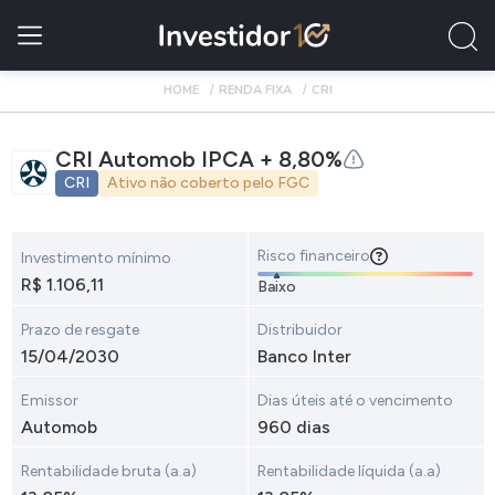
HOME
RENDA FIXA
CRI
CRI Automob IPCA + 8,80%
CRI
Ativo não coberto pelo FGC
Risco financeiro
Investimento mínimo
R$ 1.106,11
Baixo
Prazo de resgate
Distribuidor
15/04/2030
Banco Inter
Emissor
Dias úteis até o vencimento
Automob
960 dias
Rentabilidade bruta (a.a)
Rentabilidade líquida (a.a)